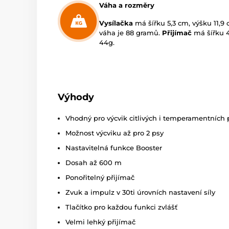
Váha a rozměry
Vysílačka
má šířku 5,3 cm, výšku 11,9 
váha je 88 gramů.
Přijímač
má šířku 4
44g.
Výhody
Vhodný pro výcvik citlivých i temperamentních
Možnost výcviku až pro 2 psy
Nastavitelná funkce Booster
Dosah až 600 m
Ponořitelný přijímač
Zvuk a impulz v 30ti úrovních nastavení síly
Tlačítko pro každou funkci zvlášť
Velmi lehký přijímač