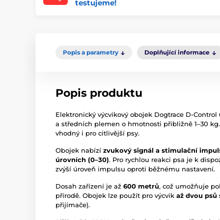
testujeme!
Popis a parametry
Doplňující informace
Popis produktu
Elektronický výcvikový obojek Dogtrace D-Control
a středních plemen o hmotnosti přibližně 1–30 kg
vhodný i pro citlivější psy.
Obojek nabízí
zvukový signál a stimulační impuls
úrovních (0–30)
. Pro rychlou reakci psa je k disp
zvýší úroveň impulsu oproti běžnému nastavení.
Dosah zařízení je až
600 metrů
, což umožňuje po
přírodě. Obojek lze použít pro výcvik
až dvou psů
přijímače).