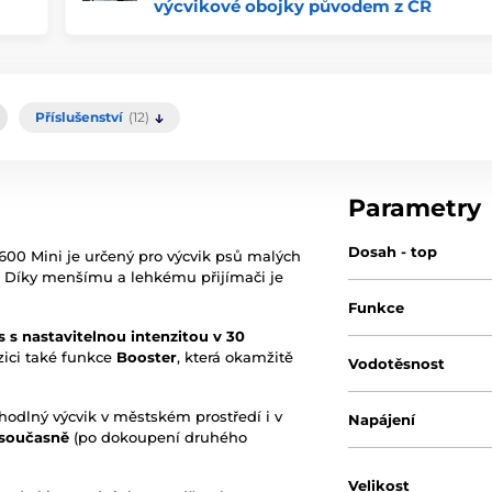
výcvikové obojky původem z ČR
Příslušenství
(12)
Parametry
Dosah - top
 600 Mini je určený pro výcvik psů malých
. Díky menšímu a lehkému přijímači je
Funkce
 s nastavitelnou intenzitou v 30
ozici také funkce
Booster
, která okamžitě
Vodotěsnost
hodlný výcvik v městském prostředí i v
Napájení
 současně
(po dokoupení druhého
Velikost