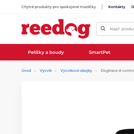
Chytré produkty pro spokojené mazlíčky
Kontakty
D
Např. produk
Pelíšky a boudy
SmartPet
Úvod
Výcvik
Výcvikové obojky
Dogtrace d-contro