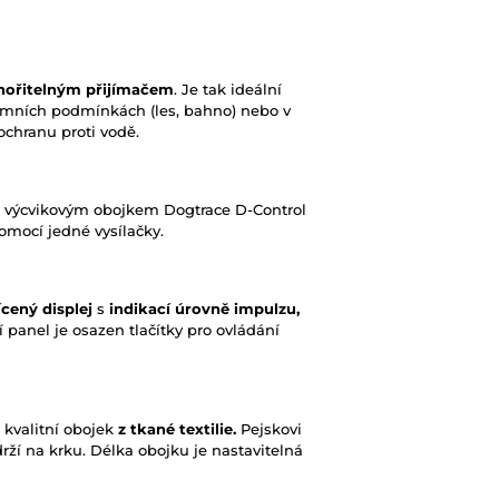
nořitelným přijímačem
. Je tak ideální
émních podmínkách (les, bahno) nebo v
ochranu proti vodě.
s výcvikovým obojkem Dogtrace D-Control
mocí jedné vysílačky.
cený displej
s
indikací úrovně impulzu,
í panel je osazen tlačítky pro ovládání
 kvalitní obojek
z tkané textilie.
Pejskovi
ží na krku. Délka obojku je nastavitelná