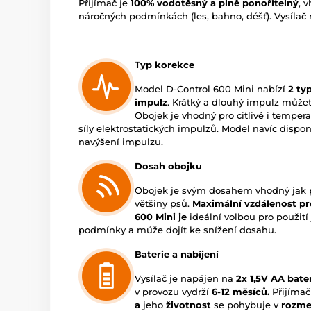
Přijímač je
100% vodotěsný a plně ponořitelný
, 
náročných podmínkách (les, bahno, déšť). Vysíla
Typ korekce
Model D-Control 600 Mini nabízí
2 ty
impulz
. Krátký a dlouhý impulz můžet
Obojek je vhodný pro citlivé i tempe
síly elektrostatických impulzů. Model navíc dispo
navýšení impulzu.
Dosah obojku
Obojek je svým dosahem vhodný jak pro
většiny psů.
Maximální vzdálenost pr
600 Mini je
ideální volbou pro použití 
podmínky a může dojít ke snížení dosahu.
Baterie a nabíjení
Vysílač je napájen na
2x 1,5V AA bate
v provozu vydrží
6-12 měsíců.
Přijímač
a
jeho
životnost
se pohybuje v
rozmez