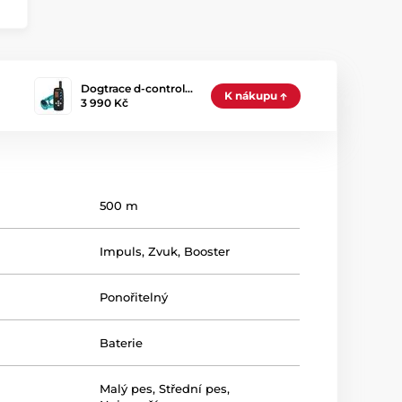
Dogtrace d-control…
K nákupu
3 990 Kč
500 m
Impuls
,
Zvuk
,
Booster
Ponořitelný
Baterie
Malý pes
,
Střední pes
,