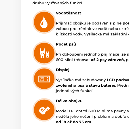
druhu využívaných funkcí.
Vodotěsnost
Přijímač obojku je dodáván s plně
po
volbou pro trénink ve vodě nebo extr
blízkosti vody. Vysílačka má základní 
Počet psů
Při dokoupení jednoho přijímače lze 
600 Mini trénovat
až 2 psy zároveň,
po
Displej
Vysílačka má zabudovaný
LCD podsví
zvoleného psa a
stavu baterie
. Předn
jednotlivých funkcí.
Délka obojku
Model D-Control 600 Mini má pevný a
nedělá jeho nošení problém a dobře dr
od 18 až do 75 cm
.