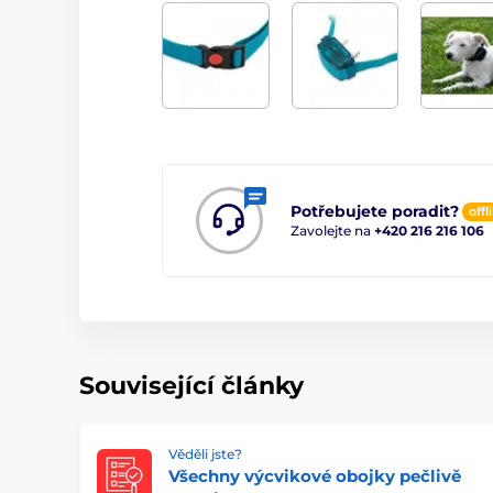
Potřebujete poradit?
offl
Zavolejte na
+420 216 216 106
Související články
Věděli jste?
Všechny výcvikové obojky pečlivě