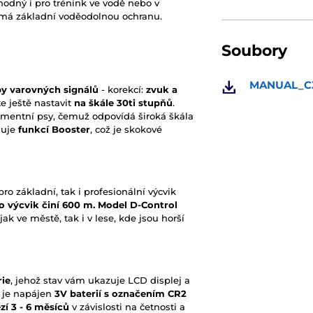
vhodný i pro trénink ve vodě nebo v
č má základní voděodolnou ochranu.
Soubory
MANUAL_CZ
py varovných signálů
- korekcí:
zvuk a
e ještě nastavit
na škále 30ti stupňů
.
ramentní psy, čemuž odpovídá široká škála
nuje
funkcí Booster
, což je skokové
 základní, tak i profesionální výcvik
o výcvik činí 600 m. Model D-Control
jak ve městě, tak i v lese, kde jsou horší
rie
, jehož stav vám ukazuje LCD displej a
 je napájen
3V
baterií s označením CR2
í 3 - 6 měsíců
v závislosti na četnosti a