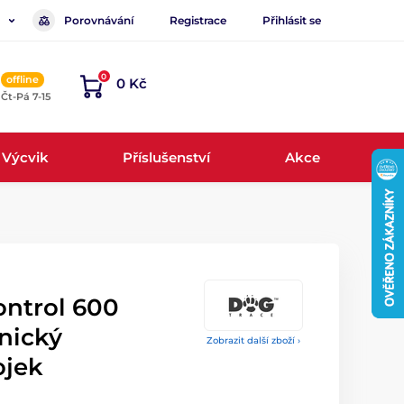
Porovnávání
Registrace
Přihlásit se
0
offline
0 Kč
, Čt-Pá 7-15
Výcvik
Příslušenství
Akce
ontrol 600
onický
Zobrazit další zboží ›
ojek