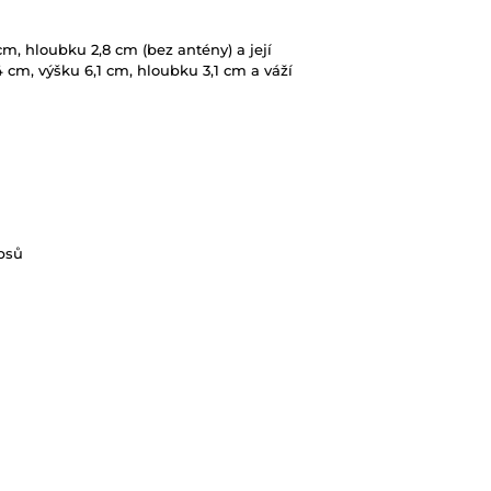
cm, hloubku 2,8 cm (bez antény) a její
 cm, výšku 6,1 cm, hloubku 3,1 cm a váží
 psů