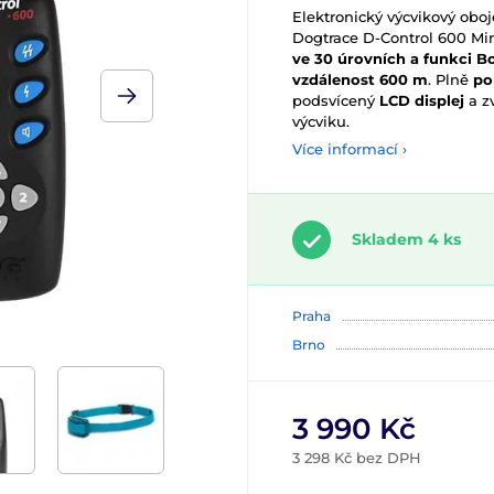
Elektronický výcvikový obo
Dogtrace D-Control 600 Mi
ve 30 úrovních a funkci B
vzdálenost 600 m
. Plně
po
podsvícený
LCD displej
a zv
výcviku.
Více informací ›
Skladem 4 ks
Praha
Brno
3 990 Kč
3 298 Kč bez DPH