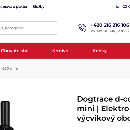
oprava a platba
Služby
CZK
+420 216 216 106
t, kategorie
Po 9-17, Út 8-16, St 10-18
Chovatelství
Krmivo
Kočky
l 600 mini
Dogtrace d-c
mini | Elektr
výcvikový ob