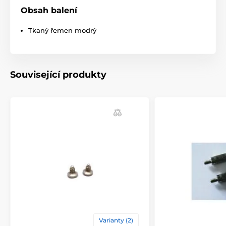
Obsah balení
Produkt je zařazen v kategoriích
Tkaný řemen modrý
Příslušenství výcvikové obojky
Náhradní obojky k přijímačům
Související produkty
Příslušenství protištěkací obojky
Náhradní obojky
Varianty (2)