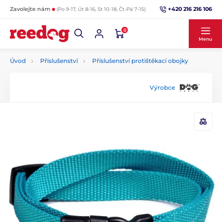
+420 216 216 106
Zavolejte nám
(Po 9-17, Út 8-16, St 10-18, Čt-Pá 7-15)
0
Menu
Úvod
Příslušenství
Příslušenství protištěkací obojky
Výrobce