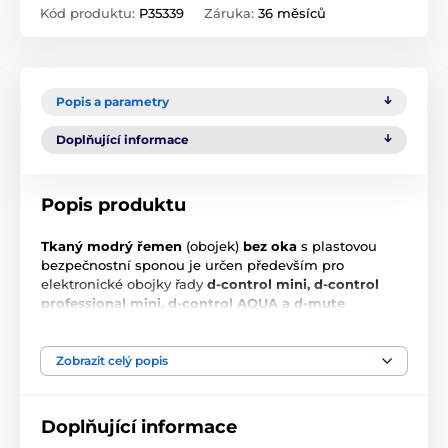
Kód produktu:
P35339
Záruka:
36 měsíců
Popis a parametry
Doplňující informace
Popis produktu
Tkaný modrý řemen
(obojek)
bez oka
s plastovou
bezpečnostní sponou je určen především pro
elektronické obojky řady
d-control mini, d-control
professional mini, d-control AQUA a d-mute
small/light.
Velikost: 20 mm x 75 cm
Zobrazit celý popis
Technické specifikace se mohou změnit bez
výslovného upozornění. Obrázky mají pouze
Doplňující informace
ilustrativní charakter.