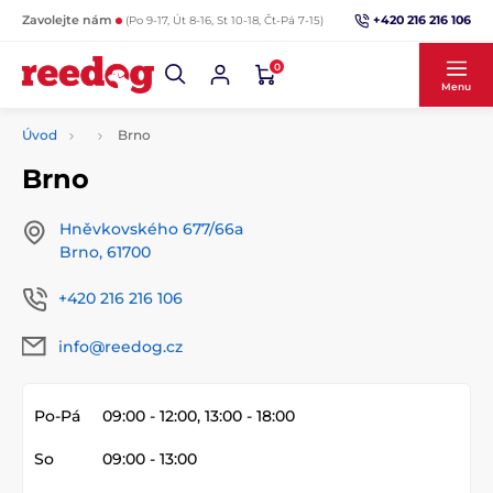
+420 216 216 106
Zavolejte nám
(Po 9-17, Út 8-16, St 10-18, Čt-Pá 7-15)
0
Menu
Úvod
Brno
Brno
Hněvkovského 677/66a
Brno, 61700
+420 216 216 106
info@reedog.cz
Po-Pá
09:00 - 12:00, 13:00 - 18:00
So
09:00 - 13:00