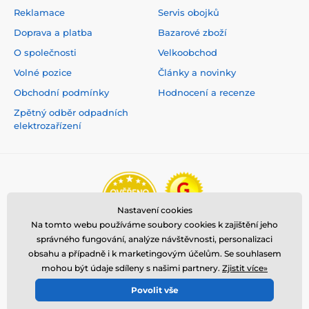
Reklamace
Servis obojků
Doprava a platba
Bazarové zboží
O společnosti
Velkoobchod
Volné pozice
Články a novinky
Obchodní podmínky
Hodnocení a recenze
Zpětný odběr odpadních
elektrozařízení
Nastavení cookies
Na tomto webu používáme soubory cookies k zajištění jeho
správného fungování, analýze návštěvnosti, personalizaci
obsahu a případně i k marketingovým účelům. Se souhlasem
mohou být údaje sdíleny s našimi partnery.
Zjistit více»
Povolit vše
© 2026 www.reedog.cz ⦁ E-shop vytvořila
SIMPLIA.cz