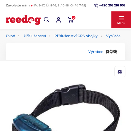
+420 216 216 106
Zavolejte nám
(Po 9-17, Út 8-16, St 10-18, Čt-Pá 7-15)
0
Menu
Úvod
Příslušenství
Příslušenství GPS obojky
Vysílače
Výrobce