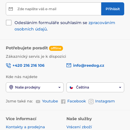
Zde napište váš e-mail
Přihlásit
Odesláním formuláře souhlasím se
zpracováním
osobních údajů
.
Potřebujete poradit
offline
Zákaznický servis je k dispozici
+420 216 216 106
info@reedog.cz
Kde nás najdete
Naše prodejny
Čeština
Jsme také na:
Youtube
Facebook
Instagram
Více informací
Naše služby
Kontakty a prodejna
Vrácení zboží