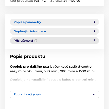
Kód produktu:
P35442
Záruka:
24 měsíců
Popis a parametry
Doplňující informace
Příslušenství
(1)
Popis produktu
Obojek pro dalšího psa
k výcvikové sadě d-control
easy mini, 200 mini, 500 mini, 900 mini a 1500 mini.
Obojek je kompatibilní pouze s řadou d-control mini.
Disponuje funkcemi
impuls, zvuk.
Zobrazit celý popis
Technické specifikace se mohou změnit bez
výslovného upozornění. Obrázky mají pouze
ilustrativní charakter.