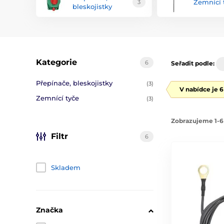
Zemnící 
3
bleskojistky
Kategorie
6
Seřadit podle:
Přepínače, bleskojistky
(3)
V nabídce je 
Zemnící tyče
(3)
Zobrazujeme 1-6
Filtr
6
Skladem
Značka