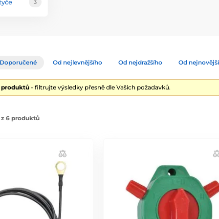
tyče
3
Doporučené
Od nejlevnějšího
Od nejdražšího
Od nejnovějš
6 produktů
- filtrujte výsledky přesně dle Vašich požadavků.
 z 6 produktů