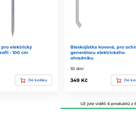
 pro elektrický
Bleskojistka kovová, pro och
rofil - 100 cm
generátoru elektrického
ohradníku
10 dní
349 Kč
Do košíku
Do ko
Už jste viděli 6 produktů z 6