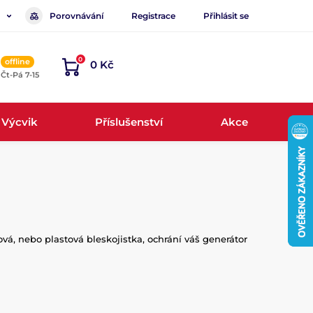
Porovnávání
Registrace
Přihlásit se
0
offline
0 Kč
, Čt-Pá 7-15
Výcvik
Příslušenství
Akce
vá, nebo plastová bleskojistka, ochrání váš generátor