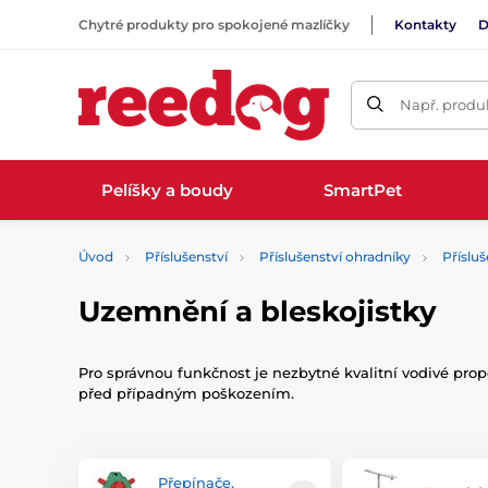
Chytré produkty pro spokojené mazlíčky
Kontakty
D
Např. produk
Pelíšky a boudy
SmartPet
Úvod
Příslušenství
Příslušenství ohradníky
Přísluš
Uzemnění a bleskojistky
Pro správnou funkčnost je nezbytné kvalitní vodivé prop
před případným poškozením.
Přepínače,