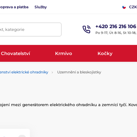
oprava a platba
Služby
CZK
+420 216 216 106
t, kategorie
Po 9-17, Út 8-16, St 10-18
Chovatelství
Krmivo
Kočky
enství elektrické ohradníky
Uzemnění a bleskojistky
ojení mezi generátorem elektrického ohradníku a zemnící tyčí. Kovo