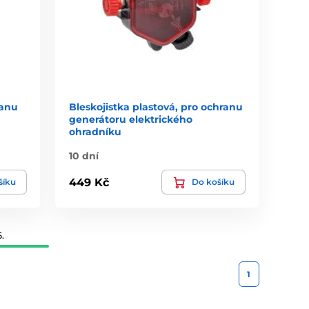
ranu
Bleskojistka plastová, pro ochranu
generátoru elektrického
ohradníku
10 dní
449 Kč
šíku
Do košíku
.
1