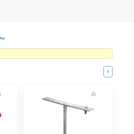
ího
1