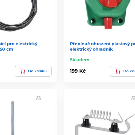
cí pro elektrický
Přepínač ohrazení plastový p
150 cm
elektrický ohradník
Skladem
199 Kč
Do košíku
Do ko