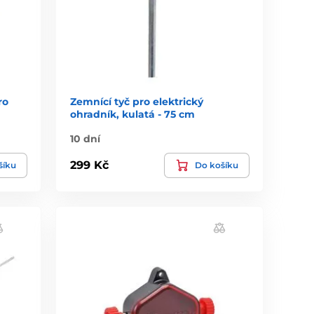
ro
Zemnící tyč pro elektrický
ohradník, kulatá - 75 cm
10 dní
299 Kč
šíku
Do košíku