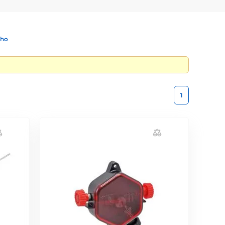
ího
1