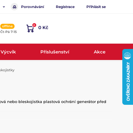
Porovnávání
Registrace
Přihlásit se
0
offline
0 Kč
, Čt-Pá 7-15
Výcvik
Příslušenství
Akce
skojistky
ová nebo bleskojistka plastová ochrání generátor před