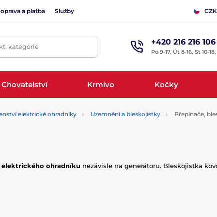
oprava a platba
Služby
CZK
+420 216 216 106
t, kategorie
Po 9-17, Út 8-16, St 10-18
Chovatelství
Krmivo
Kočky
enství elektrické ohradníky
Uzemnění a bleskojistky
Přepínače, ble
 elektrického ohradníku
nezávisle na generátoru. Bleskojistka kov