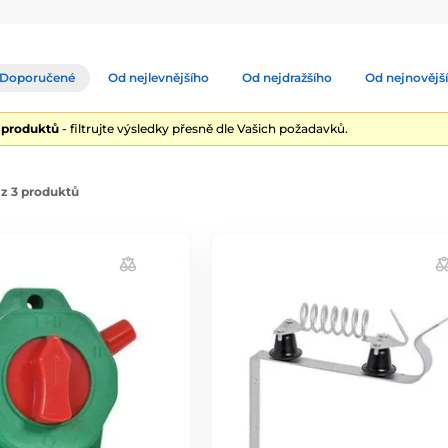
Doporučené
Od nejlevnějšího
Od nejdražšího
Od nejnovějš
3 produktů
- filtrujte výsledky přesně dle Vašich požadavků.
z 3 produktů