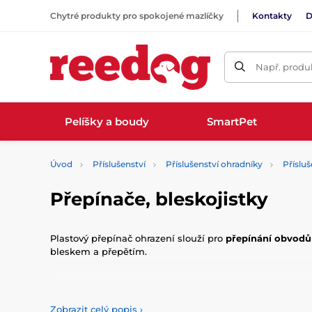
Chytré produkty pro spokojené mazlíčky
Kontakty
D
Např. produk
Pelíšky a boudy
SmartPet
Úvod
Příslušenství
Příslušenství ohradníky
Přísluš
Přepínače, bleskojistky
Plastový přepínač ohrazení slouží pro
přepínání obvodů
bleskem a přepětím.
Zobrazit celý popis
›