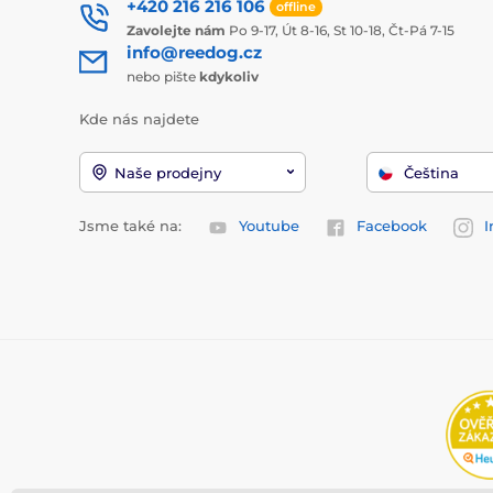
+420 216 216 106
offline
Zavolejte nám
Po 9-17, Út 8-16, St 10-18, Čt-Pá 7-15
info@reedog.cz
nebo pište
kdykoliv
Kde nás najdete
Naše prodejny
Čeština
Jsme také na:
Youtube
Facebook
I