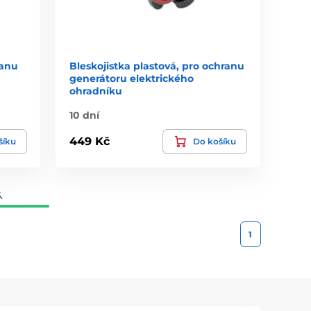
ranu
Bleskojistka plastová, pro ochranu
generátoru elektrického
ohradníku
10 dní
449 Kč
šíku
Do košíku
.
1