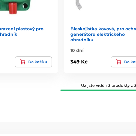
razení plastový pro
Bleskojistka kovová, pro och
ohradník
generátoru elektrického
ohradníku
10 dní
349 Kč
Do košíku
Do ko
Už jste viděli 3 produkty z 3