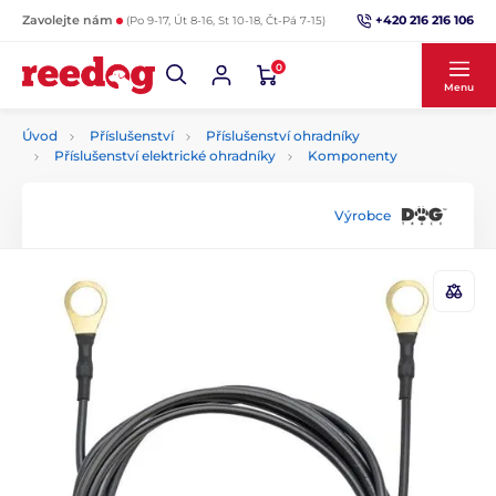
+420 216 216 106
Zavolejte nám
(Po 9-17, Út 8-16, St 10-18, Čt-Pá 7-15)
0
Menu
Úvod
Příslušenství
Příslušenství ohradníky
Příslušenství elektrické ohradníky
Komponenty
Výrobce