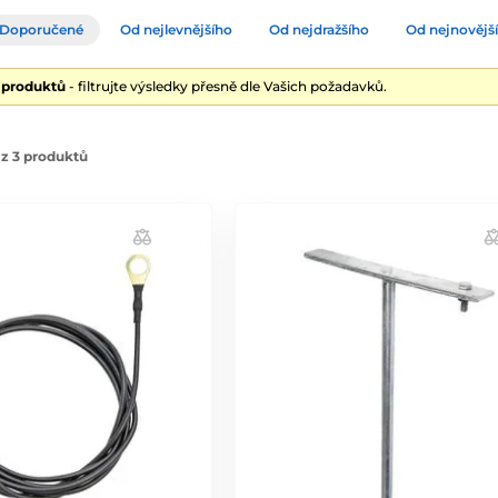
Doporučené
Od nejlevnějšího
Od nejdražšího
Od nejnovějš
3 produktů
- filtrujte výsledky přesně dle Vašich požadavků.
z 3 produktů