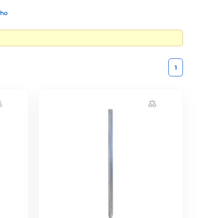
ího
1