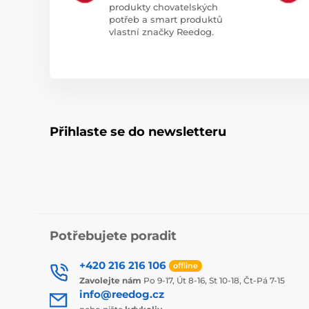
produkty chovatelských
potřeb a smart produktů
vlastní značky Reedog.
Přihlaste se do newsletteru
Potřebujete poradit
+420 216 216 106
offline
Zavolejte nám
Po 9-17, Út 8-16, St 10-18, Čt-Pá 7-15
info@reedog.cz