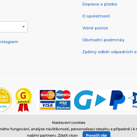
Doprava a platba
O společnosti
Volné pozice
Obchodní podmínky
nstagram
Zpětný odběr odpadních el
Nastavení cookies
© 2026 www.reedog.cz ⦁ E-shop vytvořila
SIMPLIA.cz
ného fungování, analýze návštěvnosti, personalizaci obsahu a případně i
našimi partnery.
Zjistit více»
Povolit vše