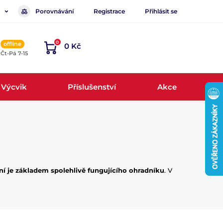
Porovnávání
Registrace
Přihlásit se
0
offline
0 Kč
, Čt-Pá 7-15
Výcvik
Příslušenství
Akce
í je
základem spolehlivě fungujícího ohradníku
. V