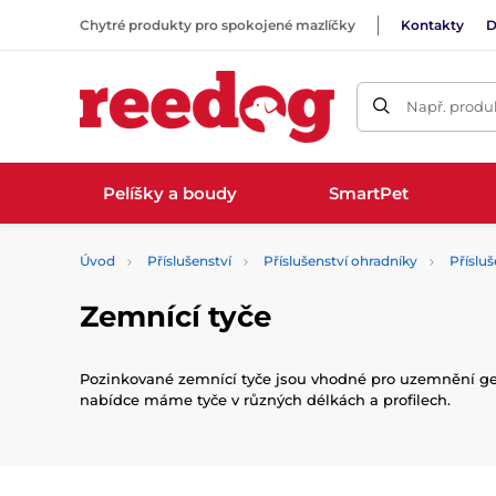
Chytré produkty pro spokojené mazlíčky
Kontakty
D
Např. produk
Pelíšky a boudy
SmartPet
Úvod
Příslušenství
Příslušenství ohradníky
Přísluš
Zemnící tyče
Pozinkované zemnící tyče jsou vhodné pro uzemnění ge
nabídce máme tyče v různých délkách a profilech.