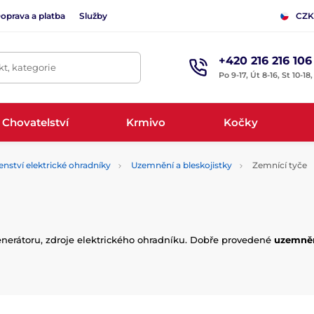
oprava a platba
Služby
CZK
+420 216 216 106
t, kategorie
Po 9-17, Út 8-16, St 10-18
Chovatelství
Krmivo
Kočky
enství elektrické ohradníky
Uzemnění a bleskojistky
Zemnící tyče
nerátoru, zdroje elektrického ohradníku. Dobře provedené
uzemněn