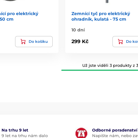
cí pro elektrický
Zemnící tyč pro elektrický
150 cm
ohradník, kulatá - 75 cm
10 dní
299 Kč
Do košíku
Do ko
Už jste viděli 3 produkty z 3
Na trhu 9 let
Odborné poradenství
9 let na trhu nám dalo
Napište nám, nebo zav