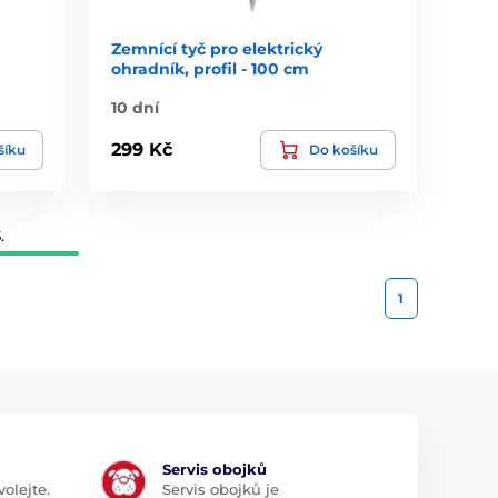
Zemnící tyč pro elektrický
ohradník, profil - 100 cm
10 dní
299 Kč
šíku
Do košíku
.
1
Servis obojků
olejte.
Servis obojků je