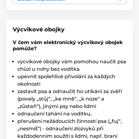
Výcvikové obojky
V čem vám elektronický výcvikový obojek
pomůže?
výcvikové obojky vám pomohou naučit psa
chůzi u nohy bez vodítka
upevnit spolehlivé přivolání za každých
okolností
zastavit psa a odnaučit ho utíkání za zvěří
(povely „stůj“, „ke mně“, „k noze“ a
„zůstaň“), jinými psy nebo lidmi
odnaučení tahání na vodítku,
přerušení nežádoucích činností psa („fuj“,
„nesmíš“) - odnaučení zlozvyků při
každodenním soužití s lidmi, např. braní