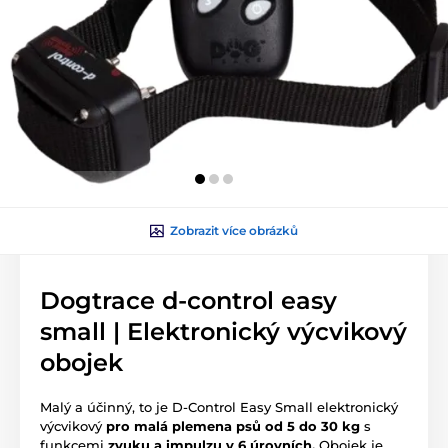
Zobrazit více obrázků
Dogtrace d-control easy
small | Elektronický výcvikový
obojek
Malý a účinný, to je D-Control Easy Small elektronický
výcvikový
pro malá plemena psů od 5 do 30 kg
s
funkcemi
zvuku a impulzu
v 6 úrovních.
Obojek je