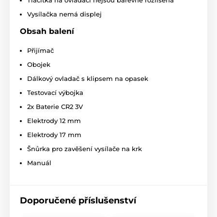
Tlačítka na ovladači nejsou barevně rozlišená
Technické specifikace se mohou změnit bez
výslovného upozornění. Obrázky mají pouze
Vysílačka nemá displej
ilustrativní charakter.
Obsah balení
Přijímač
Produkt je zařazen v kategoriích
Obojek
Výcvikové obojky
0 až 300 metrů
Dálkový ovladač s klipsem na opasek
Elektrické
Zvukové
Ponořitelné
Testovací výbojka
2x Baterie CR2 3V
Pro malé psy
Pro střední psy
Elektrody 12 mm
Pro 1 psa
Elektrody 17 mm
Šnůrka pro zavěšení vysílače na krk
Manuál
Doporučené příslušenství