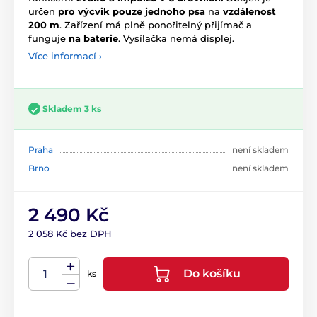
určen
pro výcvik pouze jednoho psa
na
vzdálenost
200 m
. Zařízení má plně ponořitelný přijímač a
funguje
na baterie
. Vysílačka nemá displej.
Více informací ›
Skladem 3 ks
Praha
není skladem
Brno
není skladem
2 490 Kč
2 058 Kč bez DPH
Do košíku
ks