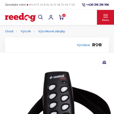
+420 216 216 106
Zavolejte nám
(Po 9-17, Út 8-16, St 10-18, Čt-Pá 7-15)
0
Menu
Úvod
Výcvik
Výcvikové obojky
Výrobce