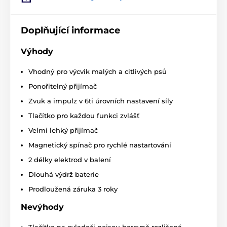
Počet psů
Doplňující informace
Obojek je určen pro výcvik
jednoho
pejska.
Výhody
Displej
Vhodný pro výcvik malých a citlivých psů
Vysílačka nedisponuje displejem
, přední
panel je osazen tlačítky pro ovládání
Ponořitelný přijímač
jednotlivých funkcí.
Zvuk a impulz v 6ti úrovních nastavení síly
Délka obojku
Tlačítko pro každou funkci zvlášť
Velmi lehký přijímač
Řemínek je z tkané textilie a lze ho
nastavit pro
obvod krku 15 až 45 cm.
Magnetický spínač pro rychlé nastartování
Váha a rozměry
2 délky elektrod v balení
Dlouhá výdrž baterie
Vysílačka
má šířku 5,2 cm, výšku 11 cm,
hloubku 2,9 cm a její váha je 61 gramů
Prodloužená záruka 3 roky
(bez baterie).
Přijímač
má šířku 4,3cm,
výšku 6,4cm, hloubku 3,4 cm a jeho váha je 56 gramů
Nevýhody
(bez baterie).