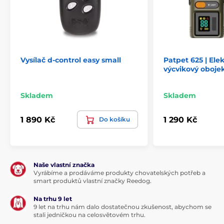
Vysílač d-control easy small
Patpet 625 | Ele
výcvikový oboje
Skladem
Skladem
1 890 Kč
1 290 Kč
Do košíku
Naše vlastní značka
Vyrábíme a prodáváme produkty chovatelských potřeb a
smart produktů vlastní značky Reedog.
Na trhu 9 let
9 let na trhu nám dalo dostatečnou zkušenost, abychom se
stali jedničkou na celosvětovém trhu.