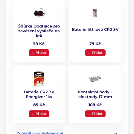
Šňůrka Dogtrace pro
Baterie lithiová CR2 3V
zavěšení vysílače na
krk
79 Kč
59 Kč
Přidat
Přidat
Baterie CR2 3V
Kontaktní body ‑
Energizer 1ks
elektrody 17 mm
85 Kč
109 Kč
Přidat
Přidat
Zobrazit více příslušenství