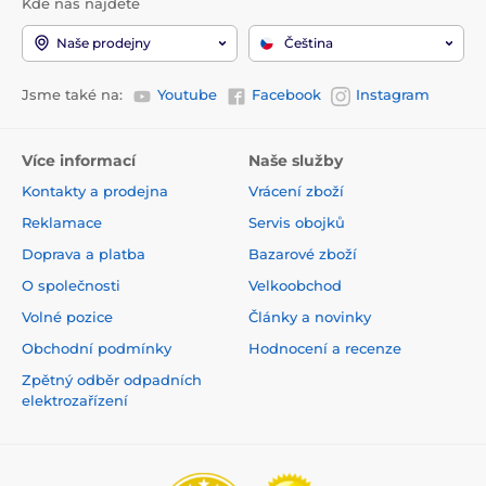
Kde nás najdete
Naše prodejny
Čeština
Jsme také na:
Youtube
Facebook
Instagram
Více informací
Naše služby
Kontakty a prodejna
Vrácení zboží
Reklamace
Servis obojků
Doprava a platba
Bazarové zboží
O společnosti
Velkoobchod
Volné pozice
Články a novinky
Obchodní podmínky
Hodnocení a recenze
Zpětný odběr odpadních
elektrozařízení