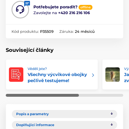
Potřebujete poradit?
offline
Zavolejte na
+420 216 216 106
Kód produktu:
P35509
Záruka:
24 měsíců
Související články
Věděli jste?
Vý
Všechny výcvikové obojky
Ja
pečlivě testujeme!
zv
Popis a parametry
Doplňující informace