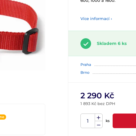
600, 1000 a 1600.
Více informací ›
Skladem 6 ks
Praha
Brno
2 290 Kč
1 893 Kč bez DPH
ine
ks