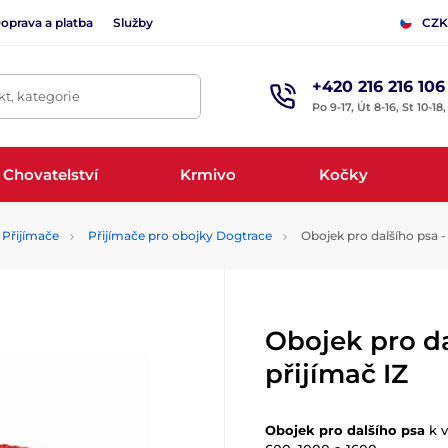
oprava a platba
Služby
CZK
+420 216 216 106
t, kategorie
Po 9-17, Út 8-16, St 10-18
Chovatelství
Krmivo
Kočky
Přijímače
Přijímače pro obojky Dogtrace
Obojek pro dalšího psa - 
Obojek pro da
přijímač IZ
Obojek pro dalšího psa
k 