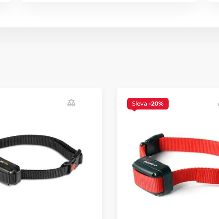
Sleva
-20%