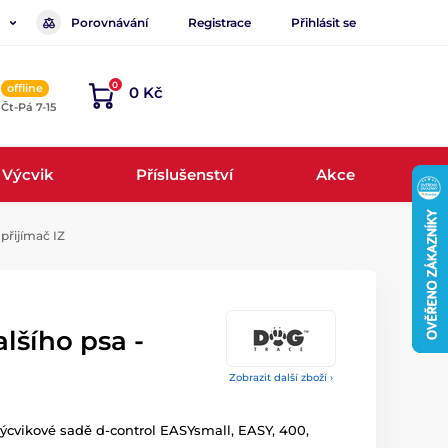
Porovnávání
Registrace
Přihlásit se
0
offline
0 Kč
, Čt-Pá 7-15
Výcvik
Příslušenství
Akce
přijímač IZ
lšího psa -
Zobrazit další zboží ›
výcvikové sadě d-control EASYsmall, EASY, 400,