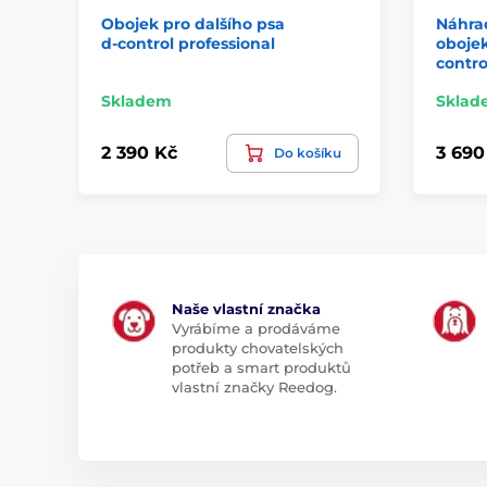
Obojek pro dalšího psa
Náhrad
d‑control professional
obojek
contro
Skladem
Sklad
2 390 Kč
3 690
Do košíku
Naše vlastní značka
Vyrábíme a prodáváme
produkty chovatelských
potřeb a smart produktů
vlastní značky Reedog.