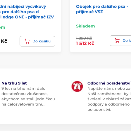
ní nabíjecí výcvikový
Obojek pro dalšího psa -
 pro dalšího psa d-
přijímač VSZ
l edge ONE - přijímač IZV
Skladem
em
1 890 Kč
Do k
 Kč
Do košíku
1 512 Kč
Na trhu 9 let
Odborné poradenství
9 let na trhu nám dalo
Napište nám, nebo zav
dostatečnou zkušenost,
Naši zaměstnanci byli
abychom se stali jedničkou
školeni v oblasti záka
na celosvětovém trhu.
podpory a odborného
poradenství.