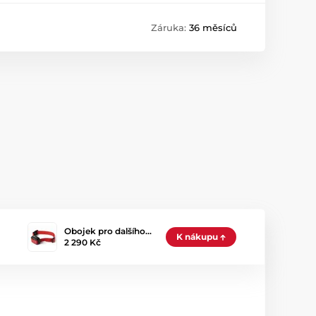
Záruka:
36 měsíců
Obojek pro dalšího…
K nákupu
2 290 Kč