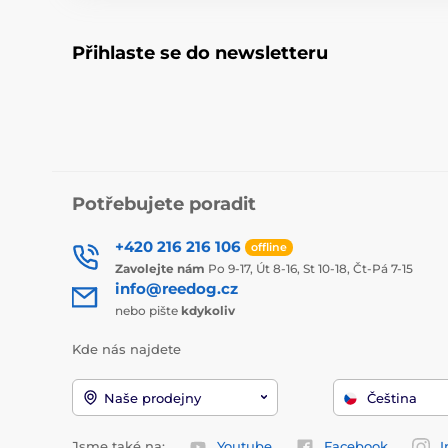
Přihlaste se do newsletteru
Potřebujete poradit
+420 216 216 106
offline
Zavolejte nám
Po 9-17, Út 8-16, St 10-18, Čt-Pá 7-15
info@reedog.cz
nebo pište
kdykoliv
Kde nás najdete
Naše prodejny
Čeština
Jsme také na:
Youtube
Facebook
I