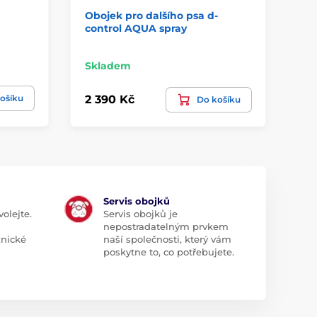
Obojek pro dalšího psa d-
Ob
control AQUA spray
co
Skladem
Sk
ošíku
2 390 Kč
2 
Do košíku
Servis obojků
olejte.
Servis obojků je
nepostradatelným prvkem
znické
naší společnosti, který vám
poskytne to, co potřebujete.