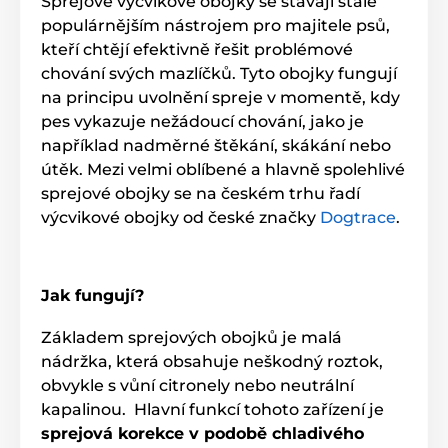
Sprejové výcvikové obojky se stávají stále
populárnějším nástrojem pro majitele psů,
kteří chtějí efektivně řešit problémové
chování svých mazlíčků. Tyto obojky fungují
na principu uvolnění spreje v momentě, kdy
pes vykazuje nežádoucí chování, jako je
například nadměrné štěkání, skákání nebo
útěk. Mezi velmi oblíbené a hlavně spolehlivé
sprejové obojky se na českém trhu řadí
výcvikové obojky od české značky
Dogtrace
.
Jak fungují?
Základem sprejových obojků je malá
nádržka, která obsahuje neškodný roztok,
obvykle s vůní citronely nebo neutrální
kapalinou. Hlavní funkcí tohoto zařízení je
sprejová korekce v podobě chladivého