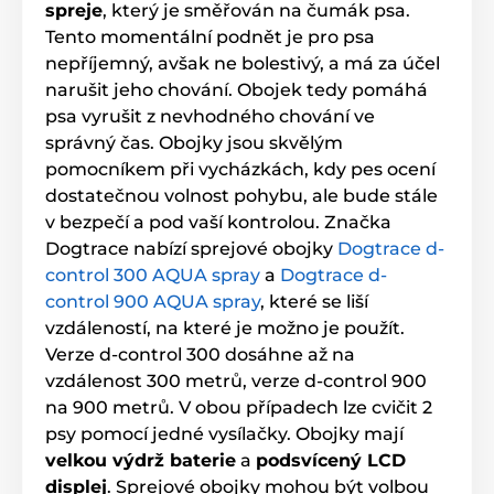
spreje
, který je směřován na čumák psa.
Tento momentální podnět je pro psa
nepříjemný, avšak ne bolestivý, a má za účel
narušit jeho chování. Obojek tedy pomáhá
psa vyrušit z nevhodného chování ve
správný čas. Obojky jsou skvělým
pomocníkem při vycházkách, kdy pes ocení
dostatečnou volnost pohybu, ale bude stále
v bezpečí a pod vaší kontrolou. Značka
Dogtrace nabízí sprejové obojky
Dogtrace d-
control 300 AQUA spray
a
Dogtrace d-
control 900 AQUA spray
, které se liší
vzdáleností, na které je možno je použít.
Verze d-control 300 dosáhne až na
vzdálenost 300 metrů, verze d-control 900
na 900 metrů. V obou případech lze cvičit 2
psy pomocí jedné vysílačky. Obojky mají
velkou výdrž baterie
a
podsvícený LCD
displej
. Sprejové obojky mohou být volbou