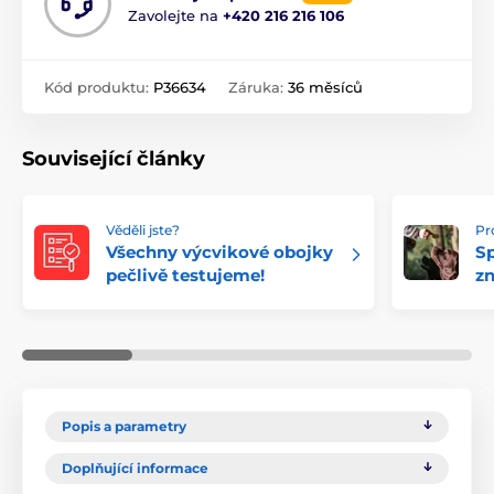
Zavolejte na
+420 216 216 106
Kód produktu:
P36634
Záruka:
36 měsíců
Související články
Věděli jste?
Pr
Všechny výcvikové obojky
Sp
pečlivě testujeme!
z
Popis a parametry
Doplňující informace