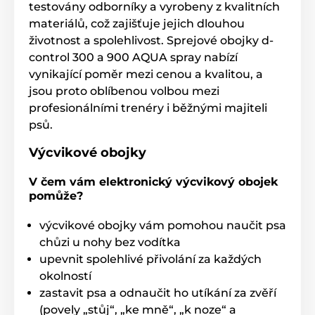
testovány odborníky a vyrobeny z kvalitních
materiálů, což zajišťuje jejich dlouhou
životnost a spolehlivost. Sprejové obojky d-
control 300 a 900 AQUA spray nabízí
vynikající poměr mezi cenou a kvalitou, a
jsou proto oblíbenou volbou mezi
profesionálními trenéry i běžnými majiteli
psů.
Výcvikové obojky
V čem vám elektronický výcvikový obojek
pomůže?
výcvikové obojky vám pomohou naučit psa
chůzi u nohy bez vodítka
upevnit spolehlivé přivolání za každých
okolností
zastavit psa a odnaučit ho utíkání za zvěří
(povely „stůj“, „ke mně“, „k noze“ a