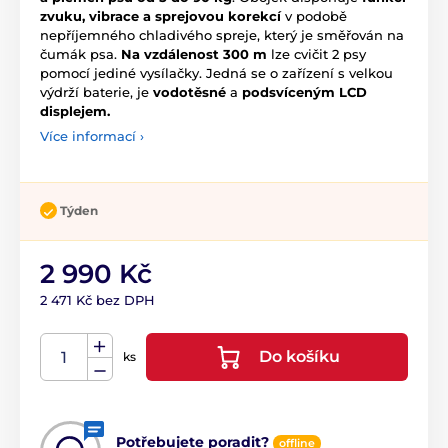
zvuku, vibrace a sprejovou korekcí
v podobě
nepříjemného chladivého spreje, který je směřován na
čumák psa.
Na vzdálenost 300 m
lze cvičit 2 psy
pomocí jediné vysílačky. Jedná se o zařízení s velkou
výdrží baterie, je
vodotěsné
a
podsvíceným LCD
displejem.
Více informací ›
Týden
2 990 Kč
2 471 Kč bez DPH
Do košíku
ks
Potřebujete poradit?
offline