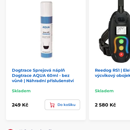
Dogtrace Sprejová náplň
Reedog RS1 | Ele
Dogtrace AQUA 60ml - bez
výcvikový oboje
vůně | Náhradní příslušenství
Skladem
Skladem
249 Kč
2 580 Kč
Do košíku