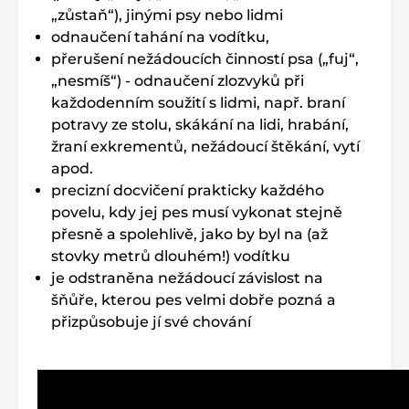
„zůstaň“), jinými psy nebo lidmi
odnaučení tahání na vodítku,
přerušení nežádoucích činností psa („fuj“,
„nesmíš“) - odnaučení zlozvyků při
každodenním soužití s lidmi, např. braní
potravy ze stolu, skákání na lidi, hrabání,
žraní exkrementů, nežádoucí štěkání, vytí
apod.
precizní docvičení prakticky každého
povelu, kdy jej pes musí vykonat stejně
přesně a spolehlivě, jako by byl na (až
stovky metrů dlouhém!) vodítku
je odstraněna nežádoucí závislost na
šňůře, kterou pes velmi dobře pozná a
přizpůsobuje jí své chování