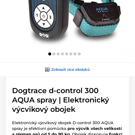
Zobrazit více obrázků
Dogtrace d-control 300
AQUA spray | Elektronický
výcvikový obojek
Elektronický výcvikový obojek D-control 300 AQUA
spray je efektivní pomůcka
pro výcvik všech velikostí
a plemen psů od 5 do 90 kg
. Obojek disponuje
funkcí