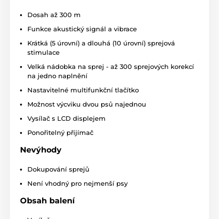
sprejového obojku Dogtrace osazeny
baterií CR2 3V
. Na jedno nabití vydrží
Dosah až 300 m
vysílačka i přijímač
v provozu 6-12 měsíců.
Obojek i
Funkce akustický signál a vibrace
vysílačku si můžete kdykoliv nabít pomocí duální
síťové nabíječky. Stav baterie indikuje světelná
Krátká (5 úrovní) a dlouhá (10 úrovní) sprejová
kontrolka.
stimulace
Velká nádobka na sprej - až 300 sprejových korekcí
Vodotěsnost
na jedno naplnění
Sprejový výcvikový obojek Dogtrace je
Nastavitelné multifunkční tlačítko
dodáván s
vodotěsným přijímačem,
nevadí mu mírný déšť, nebo bahno, ale
Možnost výcviku dvou psů najednou
nesmí dojít k jejich ponoření do vody. Je proto ideální
Vysílač s LCD displejem
volbou především pro základní použití. Vysílačka
vodotěsná není.
Ponořitelný přijímač
Počet psů
Nevýhody
Dogtrace AQUA spray lze po koupi dalšího
Dokupování sprejů
přijímače použít
pro výcvik dvou psů
Není vhodný pro nejmenší psy
najednou.
Obsah balení
Délka obojku
Sprejový výcvikový obojek Dogtrace má