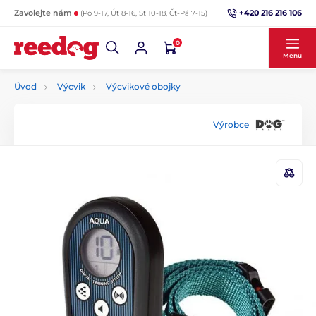
+420 216 216 106
Zavolejte nám
(Po 9-17, Út 8-16, St 10-18, Čt-Pá 7-15)
0
Menu
Úvod
Výcvik
Výcvikové obojky
Výrobce