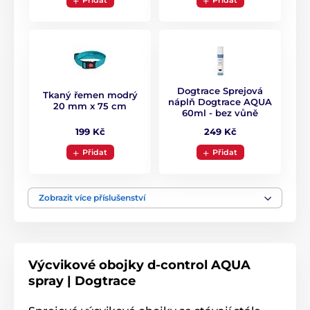
Přidat
Přidat
Sprejové
Zvukové
Vodotěsné
Pro malé psy
Pro střední psy
Pro velké psy
Pro 2 psy
Dogtrace Sprejová
Tkaný řemen modrý
náplň Dogtrace AQUA
20 mm x 75 cm
60ml - bez vůně
199 Kč
249 Kč
Přidat
Přidat
Zobrazit více příslušenství
Výcvikové obojky d-control AQUA
spray | Dogtrace