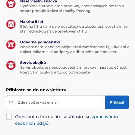
Naše vlastní značka
Vyrábíme a prodáváme produkty chovatelských potřeb a
smart produktů vlastní značky Reedog.
Na trhu 9 let
9 let na trhu nám dalo dostatečnou zkušenost, abychom se
stali jedničkou na celosvětovém trhu.
Odborné poradenství
Napište nám, nebo zavolejte. Naši zaměstnanci byli školeni v
oblasti zákaznické podpory a odborného poradenství.
Servis obojků
Servis obojků je nepostradatelným prvkem naší společnosti,
který vám poskytne to, co potřebujete.
Přihlaste se do newsletteru
Zde napište váš e-mail
Přihlásit
Odesláním formuláře souhlasím se
zpracováním
osobních údajů
.