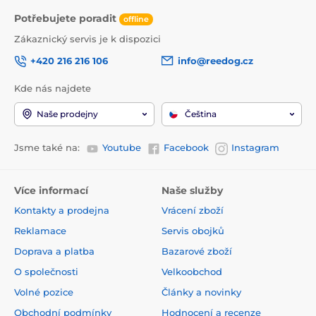
Potřebujete poradit
offline
Zákaznický servis je k dispozici
+420 216 216 106
info@reedog.cz
Kde nás najdete
Naše prodejny
Čeština
Jsme také na:
Youtube
Facebook
Instagram
Více informací
Naše služby
Kontakty a prodejna
Vrácení zboží
Reklamace
Servis obojků
Doprava a platba
Bazarové zboží
O společnosti
Velkoobchod
Volné pozice
Články a novinky
Obchodní podmínky
Hodnocení a recenze