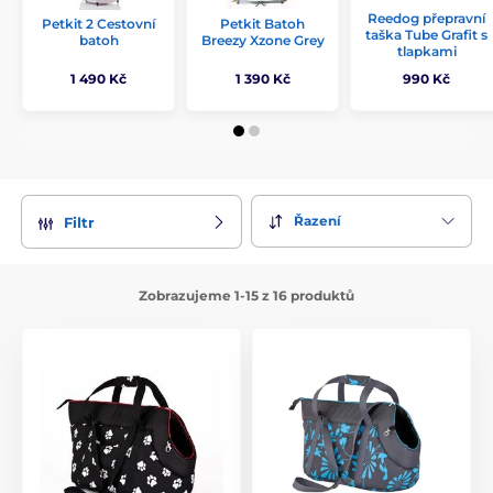
Reedog přepravní
Petkit 2 Cestovní
Petkit Batoh
taška Tube Grafit s
batoh
Breezy Xzone Grey
tlapkami
1 490 Kč
1 390 Kč
990 Kč
Řazení
Filtr
Zobrazujeme 1-15 z 16 produktů