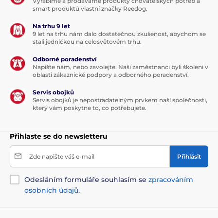
Vyrábíme a prodáváme produkty chovatelských potřeb a
smart produktů vlastní značky Reedog.
Na trhu 9 let
9 let na trhu nám dalo dostatečnou zkušenost, abychom se
stali jedničkou na celosvětovém trhu.
Odborné poradenství
Napište nám, nebo zavolejte. Naši zaměstnanci byli školeni v
oblasti zákaznické podpory a odborného poradenství.
Servis obojků
Servis obojků je nepostradatelným prvkem naší společnosti,
který vám poskytne to, co potřebujete.
Přihlaste se do newsletteru
Zde napište váš e-mail
Přihlásit
Odesláním formuláře souhlasím se
zpracováním
osobních údajů
.