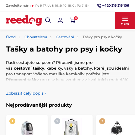
+420 216 216 106
Zavolejte nám
(Po 9-17, Út 8-16, St 10-18, Čt-Pá 7-15)
0
Menu
Úvod
Chovatelství
Cestování
Tašky pro psy a kočky
Tašky a batohy pro psy i kočky
Rádi cestujete se psem? Připravili jsme pro
vás
cestovní tašky
, kabelky, vaky a batohy, které jsou ideální
pro transport Vašeho mazlíka kamkoliv potřebujete.
Přepravní tašky
pro psy jsou vyrobeny z kvalitních materiálů
a na výběr máte z různých barev i tvarů.
Zobrazit celý popis
›
Nejprodávanější produkty