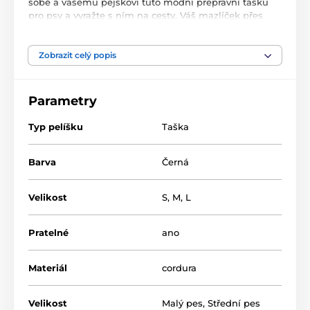
sobě a vašemu pejskovi tuto módní přepravní tašku
pro psy a vyražte s ním na cesty. Váš mazlíček přes
otvor přestrčí hlavu, a tak může sledovat okolí
společně s vámi.
Cestovní taška pro psy Reedog
se
lehce ošetřuje a je vyrobena z cordury, takže je odolná
Zobrazit celý popis
vůči škrábancům vašeho mazlíčka.
Parametry
Typ pelíšku
Taška
Barva
Černá
Velikost
S
,
M
,
L
Pratelné
ano
Materiál
cordura
Velikost
Malý pes
,
Střední pes