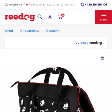
+420 216 216 106
Zavolejte nám
(Po 9-17, Út 8-16, St 10-18, Čt-Pá 7-15)
0
Menu
Úvod
Chovatelství
Cestování
Výrobce