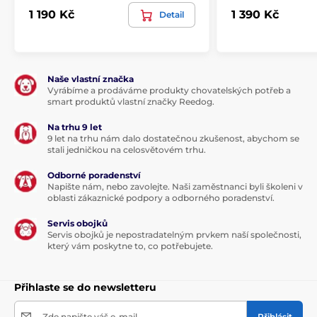
1 190 Kč
1 390 Kč
Detail
Technické specifikace se mohou změnit bez
výslovného upozornění. Obrázky mají pouze
ilustrativní charakter.
Naše vlastní značka
Vyrábíme a prodáváme produkty chovatelských potřeb a
Produkt je zařazen v kategoriích
smart produktů vlastní značky Reedog.
Pro malé psy
Pro střední psy
Na trhu 9 let
9 let na trhu nám dalo dostatečnou zkušenost, abychom se
stali jedničkou na celosvětovém trhu.
Cestování
Tašky pro psy a kočky
Odborné poradenství
Kočky
Pelechy
Napište nám, nebo zavolejte. Naši zaměstnanci byli školeni v
oblasti zákaznické podpory a odborného poradenství.
Servis obojků
Servis obojků je nepostradatelným prvkem naší společnosti,
který vám poskytne to, co potřebujete.
Přihlaste se do newsletteru
Zde napište váš e-mail
Přihlásit