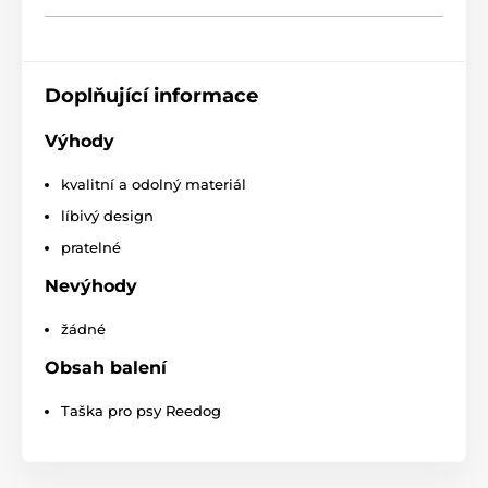
Doplňující informace
S výběrem té správné velikosti vám pomůže
následující tabulka. (*Naše tašky pro psy Reedog jsou
ručně šité, a tak se může stát, že velikost se bude
Výhody
mírně lišit, maximálně však o 2-4cm.)
kvalitní a odolný materiál
líbivý design
pratelné
Nevýhody
žádné
Obsah balení
Taška pro psy Reedog
Výhody
Odolný materiál:
Pevná cordura vzdoruje drápkům i