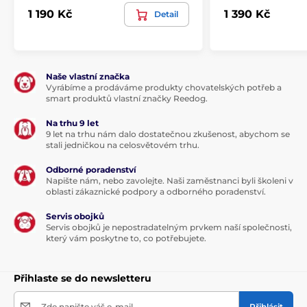
1 190 Kč
1 390 Kč
Detail
Produkt je zařazen v kategoriích
Pro malé psy
Pro střední psy
Naše vlastní značka
Cestování
Tašky pro psy a kočky
Vyrábíme a prodáváme produkty chovatelských potřeb a
smart produktů vlastní značky Reedog.
Kočky
Pelechy
Na trhu 9 let
9 let na trhu nám dalo dostatečnou zkušenost, abychom se
stali jedničkou na celosvětovém trhu.
Odborné poradenství
Napište nám, nebo zavolejte. Naši zaměstnanci byli školeni v
oblasti zákaznické podpory a odborného poradenství.
Servis obojků
Servis obojků je nepostradatelným prvkem naší společnosti,
který vám poskytne to, co potřebujete.
Přihlaste se do newsletteru
Zde napište váš e-mail
Přihlásit