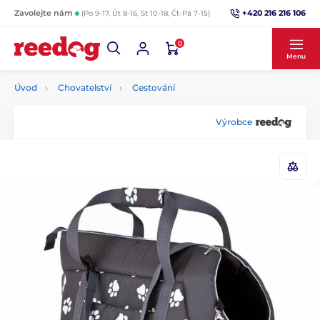
+420 216 216 106
Zavolejte nám
(Po 9-17, Út 8-16, St 10-18, Čt-Pá 7-15)
0
Menu
Úvod
Chovatelství
Cestování
Výrobce