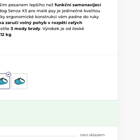
aším pesanem lepšího než
funkční samonavíjecí
dog Senza XS pro malé psy je jedinečné kvalitou
íky ergonomické konstrukci vám padne do ruky
a zaručí volný pohyb v rozpětí celých
stíte
3 mody brzdy
.
Výrobek je od české
 12 kg
.
není skladem