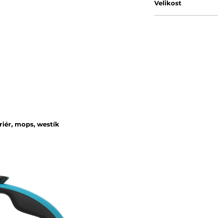
Velikost
riér, mops, westík