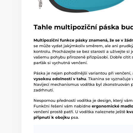
Tahle multipoziční páska bud
Multipoziční funkce pásky znamená, že se v žá
se může vydat jakýmkoliv směrem, ale ani prud
kontrolu. Procházejte se bez starostí a užívejte si 
vašemu pohybu přirozeně přizpůsobí. Dobře cítit s
parťák si vychutná venčení.
Páska je nejen pohodlnější variantou při venčení, 
vysokou odolností v tahu
. Tkanina se vyznačuje 
Navíjecí mechanismus vodítka byl zkonstruován 
zadrhnutí.
Nespornou předností vodítka je design, který vám 
Funkční řešení vám nabídne
ergonomické madl
venčení prostě patří. U vodítka naleznete ještě
kv
připnutí k obojku
psa.