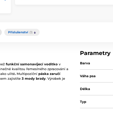
Příslušenství
(1)
Parametry
Barva
 než
funkční samonavíjecí vodítko
v
inečné kvalitou řemeslného zpracování a
ako ulité
.
Multipoziční
páska zaručí
Váha psa
kem zajistíte
3 mody brzdy
.
Výrobek je
Délka
Typ