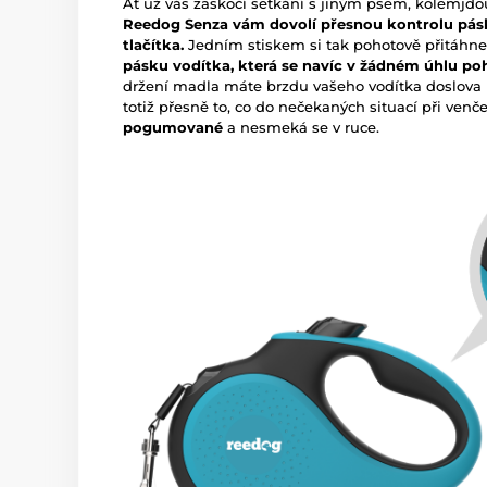
Ať už vás zaskočí setkání s jiným psem, kolemjdou
Reedog Senza vám dovolí přesnou kontrolu pás
tlačítka.
Jedním stiskem si tak pohotově přitáhne
pásku vodítka, která se navíc v žádném úhlu p
držení madla máte brzdu vašeho vodítka doslova 
totiž přesně to, co do nečekaných situací při ven
pogumované
a nesmeká se v ruce.