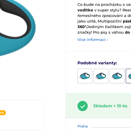
Co bude na procházku s v
vodítko
v super stylu? Ree
řemeslného zpracování a d
jako ulité
.
Multipoziční
pásk
360°.
Jediným tlačítkem zaji
značky! Pro psy s váhou
do
Více informací ›
Podobné varianty:
Skladem > 10 ks
ine
Praha