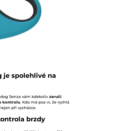
 je spolehlivé na
eedog Senza vám kdekoliv
zaručí
u kontrolu
. Kdo má psa ví, že rychlá
nejen při vycházce.
ontrola brzdy