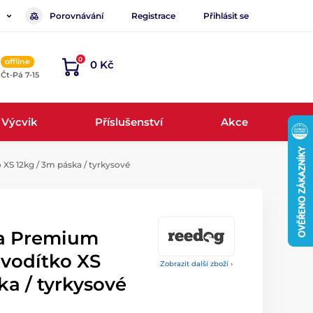
Porovnávání
Registrace
Přihlásit se
0
offline
0 Kč
, Čt-Pá 7-15
Výcvik
Příslušenství
Akce
S 12kg / 3m páska / tyrkysové
a Premium
 vodítko XS
Zobrazit další zboží ›
ka / tyrkysové