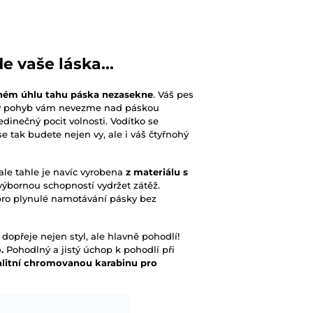
e vaše láska...
dném úhlu tahu páska nezasekne
. Váš pes
ký pohyb vám nevezme nad páskou
jedinečný pocit volnosti. Vodítko se
e tak budete nejen vy, ale i váš čtyřnohý
ale tahle je navíc vyrobena
z materiálu s
výbornou schopností vydržet zátěž.
pro plynulé namotávání pásky bez
dopřeje nejen styl, ale hlavně pohodlí!
o.
Pohodlný a jistý úchop k pohodlí při
alitní chromovanou karabinu pro