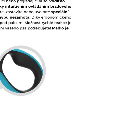
cí nebo projíždějící auto,
vodítko
ky intuitivním ovládáním brzdového
te, zastavíte nebo uvolníte
speciální
ohybu nezamotá
. Díky ergonomického
pod palcem. Možnost rychlé reakce je
čení vašeho psa potřebujete!
Madlo je