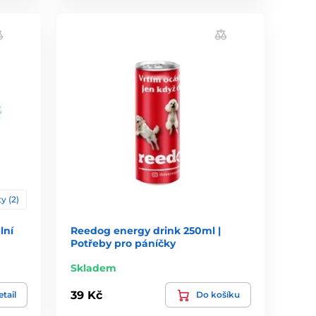
y (2)
lní
Reedog energy drink 250ml |
Potřeby pro páníčky
Skladem
39 Kč
tail
Do košíku