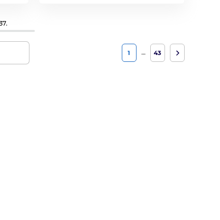
37.
…
1
43