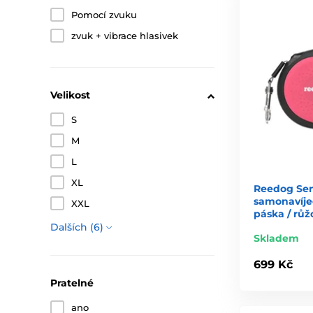
Pomocí zvuku
zvuk + vibrace hlasivek
Velikost
S
M
L
XL
Reedog Se
samonavíjec
XXL
páska / růž
Dalších (6)
Skladem
699 Kč
Pratelné
ano