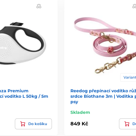
Variant
nza Premium
Reedog přepínací vodítko rů
í vodítko L 50kg / 5m
srdce Biothane 3m | Vodítka 
psy
Skladem
849 Kč
Do košíku
De