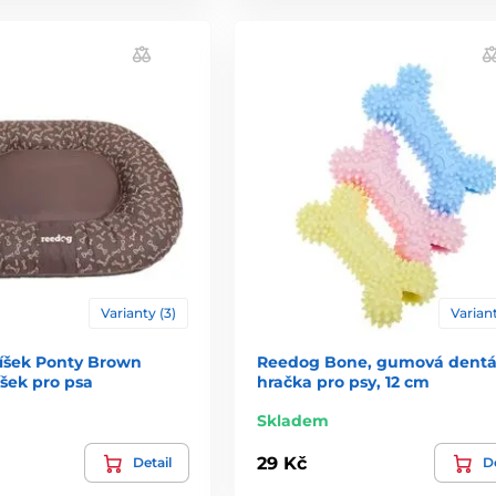
Varianty (3)
Variant
íšek Ponty Brown
Reedog Bone, gumová dentá
íšek pro psa
hračka pro psy, 12 cm
Skladem
29 Kč
Detail
De