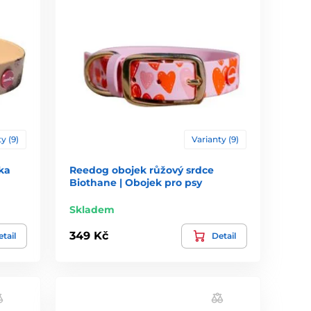
y (9)
Varianty (9)
ka
Reedog obojek růžový srdce
Biothane | Obojek pro psy
Skladem
349 Kč
tail
Detail