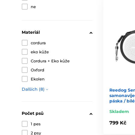
ne
Materiál
cordura
eko kůže
Cordura + Eko kůže
Oxford
Ekolen
Dalších (8)
Reedog Se
samonavíjec
páska / bílé
Skladem
Počet psů
799 Kč
1 pes
2 psy