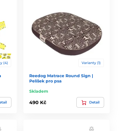
y (4)
Varianty (1)
a
Reedog Matrace Round Sign |
Pelíšek pro psa
Skladem
490 Kč
tail
Detail