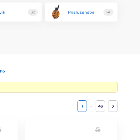
vik
Příslušenství
32
74
ího
…
1
43