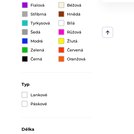
Fialová
Béžová
Stříbrná
Hnědá
Tyrkysová
Bílá
Šedá
Růžová
Modrá
Žlutá
Zelená
Červená
Černá
Oranžová
Typ
Lankové
Páskové
Délka