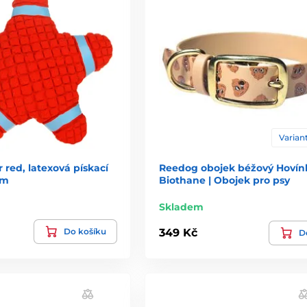
Variant
 red, latexová pískací
Reedog obojek béžový Hovín
cm
Biothane | Obojek pro psy
Skladem
Do košíku
349 Kč
De