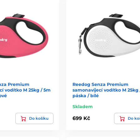
nza Premium
Reedog Senza Premium
í vodítko M 25kg / 5m
samonavíjecí vodítko M 25kg 
ové
páska / bílé
Skladem
699 Kč
Do košíku
Do ko