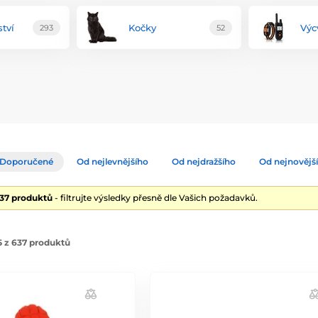
tví
Kočky
Výc
293
52
Doporučené
Od nejlevnějšího
Od nejdražšího
Od nejnovějš
637 produktů
- filtrujte výsledky přesně dle Vašich požadavků.
 z 637 produktů