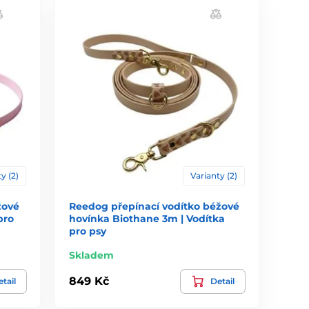
y (2)
Varianty (2)
žové
Reedog přepínací vodítko béžové
pro
hovínka Biothane 3m | Vodítka
pro psy
Skladem
849 Kč
tail
Detail