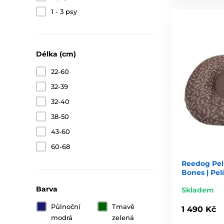
1 - 3 psy
Délka (cm)
22-60
32-39
32-40
38-50
43-60
60-68
Reedog Pel
Bones | Pel
Barva
Skladem
Půlnoční
Tmavě
1 490 Kč
modrá
zelená