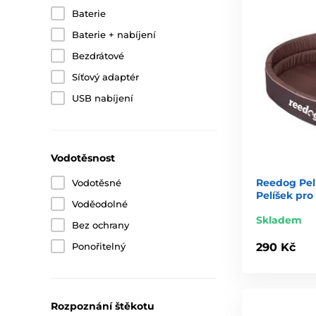
Baterie
Baterie + nabíjení
Bezdrátové
Síťový adaptér
USB nabíjení
Vodotěsnost
Reedog Pelí
Vodotěsné
Pelíšek pro
Voděodolné
Skladem
Bez ochrany
290 Kč
Ponořitelný
Rozpoznání štěkotu