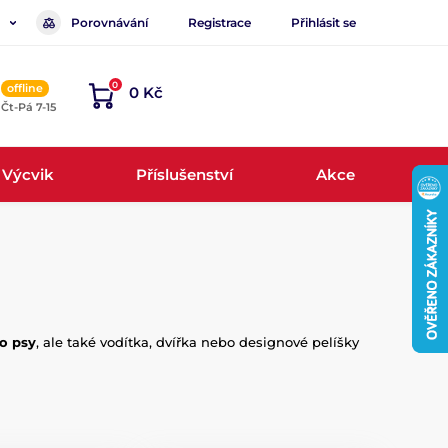
Porovnávání
Registrace
Přihlásit se
0
offline
0 Kč
, Čt-Pá 7-15
Výcvik
Příslušenství
Akce
o psy
, ale také vodítka, dvířka nebo designové pelíšky