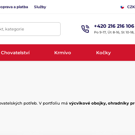
oprava a platba
Služby
CZK
+420 216 216 106
t, kategorie
Po 9-17, Út 8-16, St 10-18
Chovatelství
Krmivo
Kočky
vatelských potřeb. V portfoliu má
výcvikové obojky, ohradníky pr