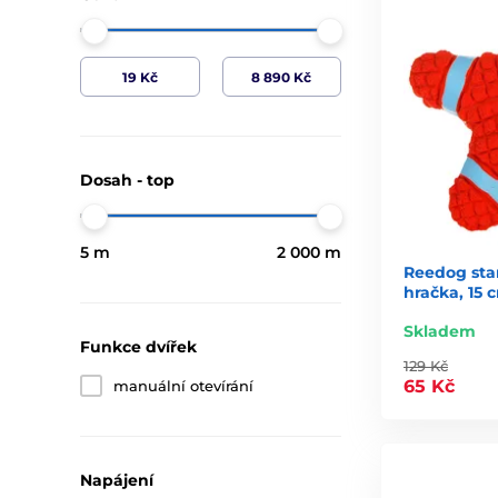
Dosah - top
5 m
2 000 m
Reedog star
hračka, 15 
Skladem
Funkce dvířek
129 Kč
65 Kč
manuální otevírání
Napájení