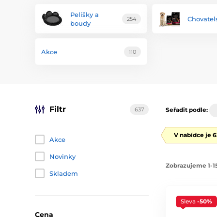
Pelíšky a
Chovatels
254
boudy
Akce
110
Filtr
637
Seřadit podle:
V nabídce je 
Akce
Novinky
Zobrazujeme 1-15
Skladem
Sleva
-50%
Cena