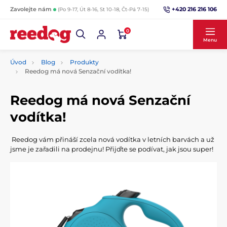
+420 216 216 106
Zavolejte nám
(Po 9-17, Út 8-16, St 10-18, Čt-Pá 7-15)
0
Menu
Úvod
Blog
Produkty
Reedog má nová Senzační vodítka!
Reedog má nová Senzační
vodítka!
Reedog vám přináší zcela nová vodítka v letních barvách a už
jsme je zařadili na prodejnu! Přijďte se podívat, jak jsou super!