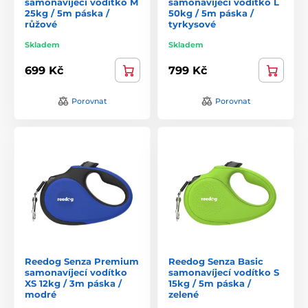
samonavíjecí vodítko M
samonavíjecí vodítko L
25kg / 5m páska /
50kg / 5m páska /
růžové
tyrkysové
Skladem
Skladem
699 Kč
799 Kč
Porovnat
Porovnat
Reedog Senza Premium
Reedog Senza Basic
samonavíjecí vodítko
samonavíjecí vodítko S
XS 12kg / 3m páska /
15kg / 5m páska /
modré
zelené