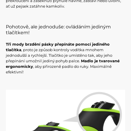
překroucení a zaseknutí plynule navine, zastaví nebo uvolní,
ať už pejsek zatáhne kamkoliv.
Pohotově, ale jednoduše: ovládáním jediným
tlačítkem!
Tři mody brzdění pásky přepínáte pomocí jediného
tlačítka
, proto je způsob kontroly vodítka mnohem
jednodušší a rychlejší. Tlačítko je umístěno tak, aby jeho
přepínání umožnil jediný pohyb palce.
Madlo je tvarované
ergonomicky
, aby přirozeně padlo do ruky. Maximálně
efektivní!