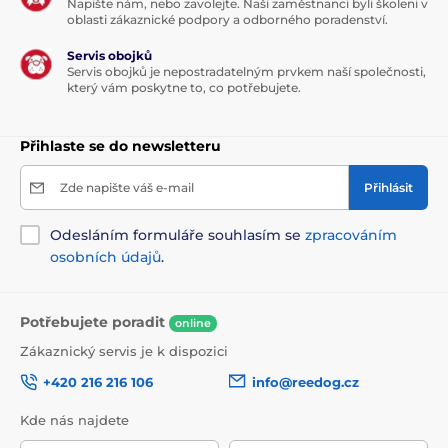
Napište nám, nebo zavolejte. Naši zaměstnanci byli školeni v
oblasti zákaznické podpory a odborného poradenství.
Servis obojků
Servis obojků je nepostradatelným prvkem naší společnosti,
který vám poskytne to, co potřebujete.
Přihlaste se do newsletteru
Zde napište váš e-mail
Přihlásit
Odesláním formuláře souhlasím se
zpracováním
osobních údajů
.
Potřebujete poradit
online
Zákaznický servis je k dispozici
+420 216 216 106
info@reedog.cz
Kde nás najdete