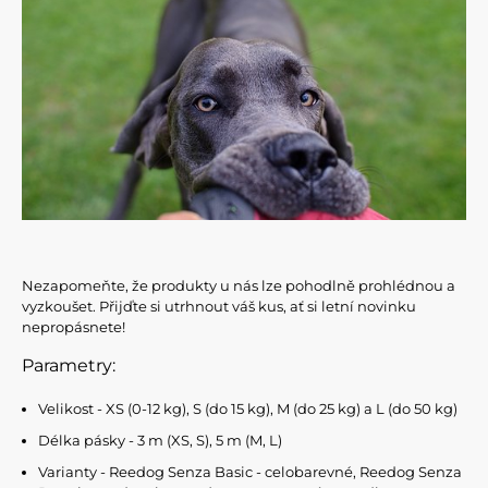
Nezapomeňte, že produkty u nás lze pohodlně prohlédnou a
vyzkoušet. Přijďte si utrhnout váš kus, ať si letní novinku
nepropásnete!
Parametry:
Velikost - XS (0-12 kg), S (do 15 kg), M (do 25 kg) a L (do 50 kg)
Délka pásky - 3 m (XS, S), 5 m (M, L)
Varianty - Reedog Senza Basic - celobarevné, Reedog Senza