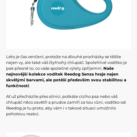
Léto je čas venčení, protože na dlouhé procházky se těšíte
nejen vy, ale také váš čtyřnohý chlupáč. Spolehlivé vodítko je
pak přesně to, co vaše společné výlety zpříjemní.
Naše
nejnovější kolekce vodítek Reedog Senza hraje nejen
skvělými barvami, ale potěší především svou stabilitou a
funkčností
.
Ať už přecházíte přes silnici, potkáte cizího psa nebo váš
chlupáč něco zavětří a prudce zamíří za tou vůní, vodítko od
Reedog je tu proto, aby vám i v takové situaci umožnilo
pohotovu reakci.