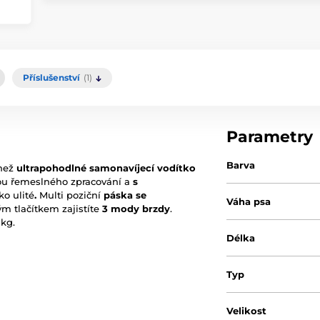
Příslušenství
(1)
Parametry
Barva
 než
ultrapohodlné samonavíjecí vodítko
tou řemeslného zpracování a
s
o ulité
.
Multi poziční
páska se
Váha psa
m tlačítkem zajistíte
3 mody brzdy
.
 kg.
Délka
Typ
Velikost