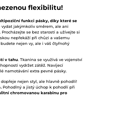
zenou flexibilitu!
ltipoziční funkci pásky, díky které se
 vydat jakýmkoliv směrem, ale ani
ocházejte se bez starostí a užívejte si
páskou nepřekáží při chůzi a vašemu
 budete nejen vy, ale i váš čtyřnohý
tí v tahu
. Tkanina se využívá ve vojenství
hopností vydržet zátěž. Navíjecí
lé namotávání extra pevné pásky.
dopřeje nejen styl, ale hlavně pohodlí!
o.
Pohodlný a jistý úchop k pohodlí při
alitní chromovanou karabinu pro