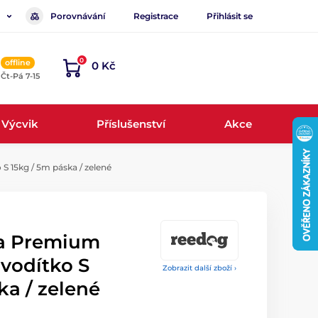
Porovnávání
Registrace
Přihlásit se
0
offline
0 Kč
, Čt-Pá 7-15
Výcvik
Příslušenství
Akce
 15kg / 5m páska / zelené
a Premium
vodítko S
Zobrazit další zboží ›
ka / zelené