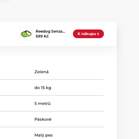
Reedog Senza…
K nákupu
599 Kč
Zelená
do 15 kg
5 metrů
Páskové
Malý pes