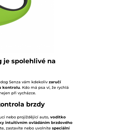
 je spolehlivé na
eedog Senza vám kdekoliv
zaručí
u kontrolu
. Kdo má psa ví, že rychlá
nejen při vycházce.
ontrola brzdy
cí nebo projíždějící auto,
vodítko
ky intuitivním ovládáním brzdového
te, zastavíte nebo uvolníte
speciální