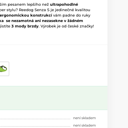
aším pesanem lepšího než
ultrapohodlné
per stylu? Reedog Senza S je jedinečné kvalitou
 ergonomickou konstrukcí
vám padne do ruky
a se nezamotná ani nezasekne v žádném
istíte
3 mody brzdy
.
Výrobek je od české značky!
není skladem
není skladem