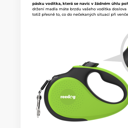
pásku vodítka, která se navíc v žádném úhlu p
držení madla máte brzdu vašeho vodítka doslova 
totiž přesně to, co do nečekaných situací při venč