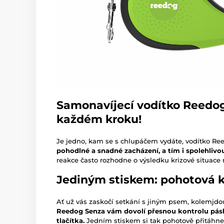
Samonavíjecí vodítko Reedog
každém kroku!
Je jedno, kam se s chlupáčem vydáte, vodítko R
pohodlné a snadné zacházení, a tím i spolehlivo
reakce často rozhodne o výsledku krizové situace 
Jediným stiskem: pohotová k
Ať už vás zaskočí setkání s jiným psem, kolemjdou
Reedog Senza vám dovolí přesnou kontrolu pás
tlačítka.
Jedním stiskem si tak pohotově přitáhne