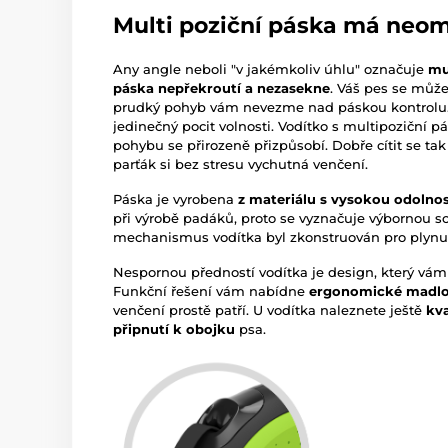
Multi poziční páska má neome
Any angle neboli "v jakémkoliv úhlu" označuje
mu
páska nepřekroutí a nezasekne
. Váš pes se může
prudký pohyb vám nevezme nad páskou kontrolu. Pr
jedinečný pocit volnosti. Vodítko s multipoziční 
pohybu se přirozeně přizpůsobí. Dobře cítit se tak
parťák si bez stresu vychutná venčení.
Páska je vyrobena
z materiálu s vysokou odolnos
při výrobě padáků, proto se vyznačuje výbornou sc
mechanismus vodítka byl zkonstruován pro plynu
Nespornou předností vodítka je design, který vám 
Funkční řešení vám nabídne
ergonomické madl
venčení prostě patří. U vodítka naleznete ještě
kv
připnutí k obojku
psa.