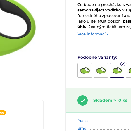
Co bude na procházku s v
samonavíjecí vodítko
v su
řemeslného zpracování a
s
jako ulité
.
Multipoziční
pásk
úhlu.
Jediným tlačítkem zaj
Více informací ›
Podobné varianty:
Skladem > 10 ks
ine
Praha
Brno