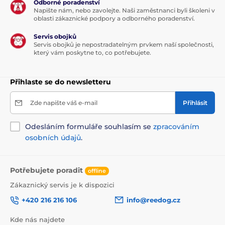
Odborné poradenství
Design, jaký si snadno zamilujete!
Napište nám, nebo zavolejte. Naši zaměstnanci byli školeni v
oblasti zákaznické podpory a odborného poradenství.
Když se v jediném produktu setká kvalita s moderní
Servis obojků
úpravou, tak si výsledek snadno zamilujete!
Servis obojků je nepostradatelným prvkem naší společnosti,
Svěží,originální i praktický je proto i design vodítka
který vám poskytne to, co potřebujete.
Reedog Senza. Dostanete ho nejen ve čtyřech různých
velikostech, ale i barevných variantách.
Přihlaste se do newsletteru
Technické specifikace se mohou změnit bez
výslovného upozornění. Obrázky mají pouze
Zde napište váš e-mail
Přihlásit
ilustrativní charakter.
Odesláním formuláře souhlasím se
zpracováním
osobních údajů
.
Produkt je zařazen v kategoriích
Chovatelství
Potřeby pro venčení
Potřebujete poradit
offline
Vodítka
Samonavíjecí vodítka
Zákaznický servis je k dispozici
Pásková
Pro střední psy
+420 216 216 106
info@reedog.cz
Potřeby pro venčení
Kde nás najdete