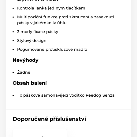
Kontrola lanka jediným tlačítkem
Multipoziční funkce proti zkroucení a zaseknutí
pásky v jakémkoliv úhlu
3 mody fixace pásky
Stylový design
Pogumované protiskluzové madlo
Nevýhody
Samonavíjecí vodítko Reedog má
Žádné
spolehlivé ovládání na každém kroku!
Obsah balení
Je jedno, kam se s chlupáčem vydáte, vodítko Reedog
1 x páskové samonavíjecí vodítko Reedog Senza
Senza vám
zaručí pohodlné a snadné zacházení.
Každý chovatel ví, že rychlá reakce a spolehlivá
kontrola rozhodne o výsledku situace na vycházce i
jinde. A proto česká značka Reedog přichází s novou
Doporučené příslušenství
technologií brzdového systému a navíjení pásky:
Jediným stiskem: pohotová kontrola brzdy