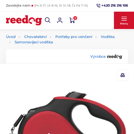
+420 216 216 106
Zavolejte nám
(Po 9-17, Út 8-16, St 10-18, Čt-Pá 7-15)
0
Menu
Úvod
Chovatelství
Potřeby pro venčení
Vodítka
Samonavíjecí vodítka
Výrobce