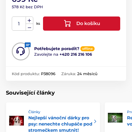
578 Kč bez DPH
Do košíku
ks
Potřebujete poradit?
offline
Zavolejte na
+420 216 216 106
Kód produktu:
P38096
Záruka:
24 měsíců
Související články
Články
Pr
Nejlepší vánoční dárky pro
R
psy: nenechte chlupáče pod
vo
stromečkem smutnit!