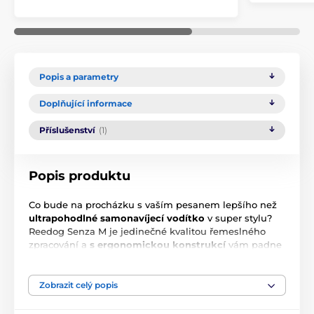
Popis a parametry
Doplňující informace
Příslušenství
(1)
Popis produktu
Co bude na procházku s vaším pesanem lepšího než
ultrapohodlné samonavíjecí vodítko
v super stylu?
Reedog Senza M je jedinečné kvalitou řemeslného
zpracování a
s ergonomickou konstrukcí
vám padne
do ruky jako ulité
.
Multi poziční
páska se nezamotná
ani nezasekne v žádném úhlu.
Jediným tlačítkem
zajistíte
3 mody brzdy
.
Výrobek je od české značky!
Zobrazit celý popis
Pro psy s váhou do 25 kg.