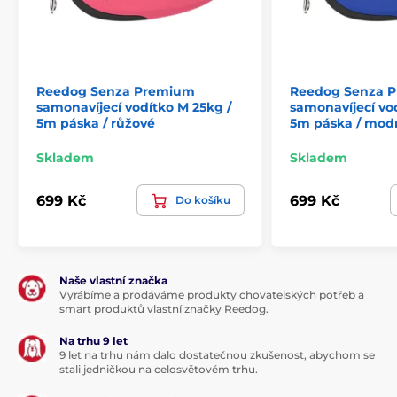
zkonstruován pro plynulé namotávání extra pevné
pásky.
Nespornou předností vodítka je design, který vám
dopřeje nejen styl, ale hlavně pohodlí! Funkční řešení
vám nabídne
ergonomické madlo.
Pohodlný a jistý
Reedog Senza Premium
Reedog Senza 
úchop vodítka k dlouhému venčení prostě patří. U
samonavíjecí vodítko M 25kg /
samonavíjecí vo
vodítka naleznete ještě
kvalitní chromovanou
5m páska / růžové
5m páska / mod
karabinu pro připnutí k obojku
psa.
Skladem
Skladem
699 Kč
699 Kč
Do košíku
Naše vlastní značka
Vyrábíme a prodáváme produkty chovatelských potřeb a
smart produktů vlastní značky Reedog.
Na trhu 9 let
9 let na trhu nám dalo dostatečnou zkušenost, abychom se
stali jedničkou na celosvětovém trhu.