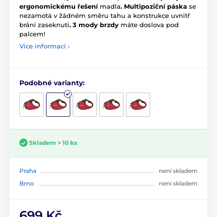
ergonomickému
řešení
madla
. Multipoziční páska
se
nezamotá v žádném směru tahu a konstrukce uvnitř
brání zaseknutí
.
3 mody brzdy
máte doslova pod
palcem!
Více informací ›
Podobné varianty:
Skladem > 10 ks
Praha
není skladem
Brno
není skladem
699 Kč