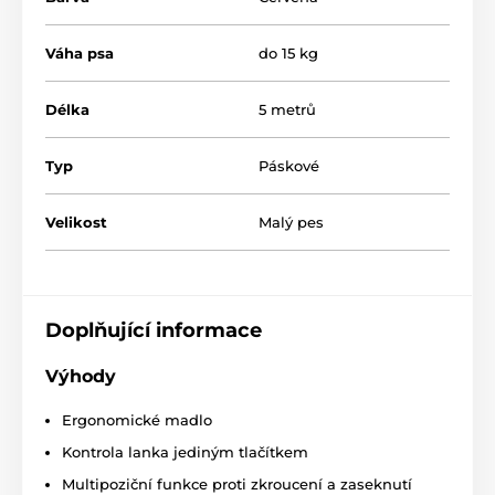
Multi poziční páska proti zamotání
Váha psa
3 režimy zabrždění
do 15 kg
Konstrukce pro plynulé navíjení pásky
Délka
5 metrů
Extra pevná páska
Ergonomický tvar madla
Typ
Páskové
Stylový vzhled
Pevná chromovaná karabina
Velikost
Malý pes
4 druhy velikostí
Barevné varianty
Plemeno: border kolie, šarpej, australský ovčák,
Doplňující informace
anglický buldok
Výhody
Ergonomické madlo
Kontrola lanka jediným tlačítkem
Multipoziční funkce proti zkroucení a zaseknutí