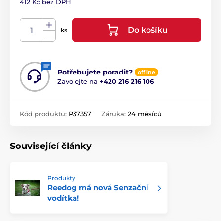
412 Kč bez DPH
Do košíku
ks
Potřebujete poradit?
offline
Zavolejte na
+420 216 216 106
Kód produktu:
P37357
Záruka:
24 měsíců
Související články
Produkty
Reedog má nová Senzační
vodítka!