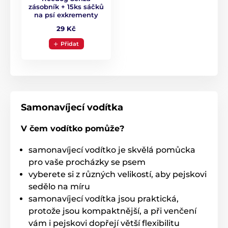
ovládáním brzdového tlačítka.
Jedním stiskem si tak
zásobník + 15ks sáčků
na psí exkrementy
pohotově přitáhnete, zastavíte nebo uvolníte
speciální
pásku vodítka, která se navíc v žádném úhlu pohybu
29 Kč
nezamotá
. Díky ergonomického držení madla máte
Přidat
brzdu vašeho vodítka doslova pod palcem. Možnost
rychlé reakce je totiž přesně to, co do nečekaných
situací při venčení vašeho psa potřebujete!
Samonavíjecí vodítka
V čem vodítko pomůže?
samonavíjecí vodítko je skvělá pomůcka
pro vaše procházky se psem
vyberete si z různých velikostí, aby pejskovi
sedělo na míru
samonavíjecí vodítka jsou praktická,
protože jsou kompaktnější, a při venčení
Multi poziční páska má neomezenou
vám i pejskovi dopřejí větší flexibilitu