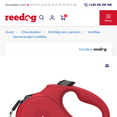
+420 216 216 106
Zavolejte nám
(Po 9-17, Út 8-16, St 10-18, Čt-Pá 7-15)
0
Menu
Úvod
Chovatelství
Potřeby pro venčení
Vodítka
Samonavíjecí vodítka
Výrobce