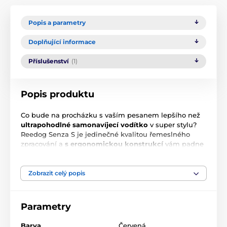
Popis a parametry
Doplňující informace
Příslušenství
(1)
Popis produktu
Co bude na procházku s vaším pesanem lepšího než
ultrapohodlné samonavíjecí vodítko
v super stylu?
Reedog Senza S je jedinečné kvalitou řemeslného
zpracování a
s ergonomickou konstrukcí
vám padne
do ruky jako ulité
.
Multi poziční
páska se nezamotná
ani nezasekne v žádném úhlu.
Jediným tlačítkem
zajistíte
3 mody brzdy
.
Výrobek je od české značky!
Zobrazit celý popis
Pro psy s váhou do 15 kg.
Hlavní funkce:
Parametry
Intuitivní ovládání jediným tlačítkem
Barva
Červená