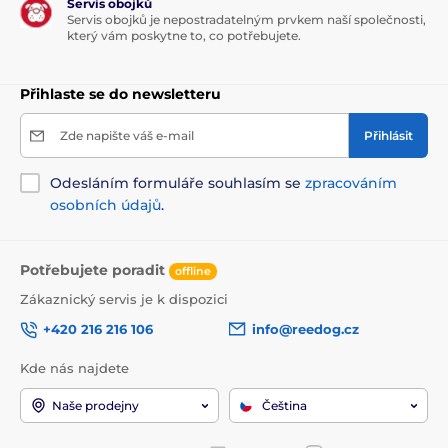
Servis obojků
velikostech, ale i barevných variantách.
Servis obojků je nepostradatelným prvkem naší společnosti,
který vám poskytne to, co potřebujete.
Technické specifikace se mohou změnit bez
výslovného upozornění. Obrázky mají pouze
ilustrativní charakter.
Přihlaste se do newsletteru
Zde napište váš e-mail
Přihlásit
Produkt je zařazen v kategoriích
Odesláním formuláře souhlasím se
zpracováním
Chovatelství
Potřeby pro venčení
osobních údajů
.
Vodítka
Samonavíjecí vodítka
Potřebujete poradit
Pásková
offline
Zákaznický servis je k dispozici
+420 216 216 106
info@reedog.cz
Kde nás najdete
Naše prodejny
Čeština