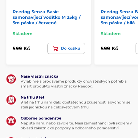
naleznete ještě
kvalitní chromovanou karabinu pro
Reedog Senza Basic
Reedog Senza B
připnutí k obojku
psa.
samonavíjecí vodítko M 25kg /
samonavíjecí vod
5m páska / červené
5m páska / bílá
Skladem
Skladem
599 Kč
599 Kč
Do košíku
Naše vlastní značka
Vyrábíme a prodáváme produkty chovatelských potřeb a
smart produktů vlastní značky Reedog.
Na trhu 9 let
9 let na trhu nám dalo dostatečnou zkušenost, abychom se
Design, jaký si snadno zamilujete!
stali jedničkou na celosvětovém trhu.
Odborné poradenství
Když se v jediném produktu setká kvalita s moderní
Napište nám, nebo zavolejte. Naši zaměstnanci byli školeni v
úpravou, tak si výsledek snadno zamilujete!
oblasti zákaznické podpory a odborného poradenství.
Svěží,originální i praktický je proto i design vodítka
Reedog Senza. Dostanete ho nejen ve čtyřech různých