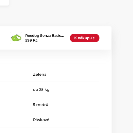
Reedog Senza Basic…
K nákupu
599 Kč
Zelená
do 25 kg
5 metrů
Páskové