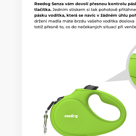
Reedog Senza vám dovolí přesnou kontrolu pás
tlačítka.
Jedním stiskem si tak pohotově přitáhne
pásku vodítka, která se navíc v žádném úhlu p
držení madla máte brzdu vašeho vodítka doslova 
totiž přesně to, co do nečekaných situací při venč