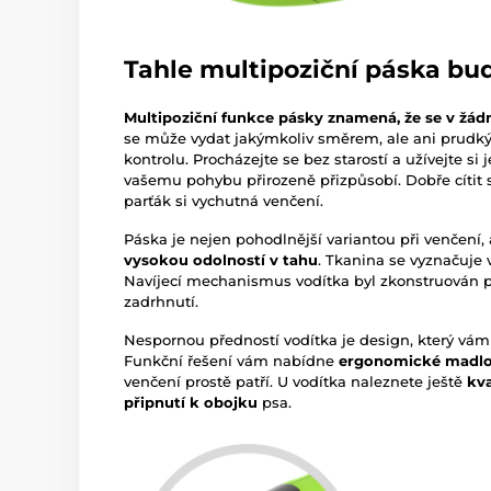
Tahle multipoziční páska bud
Multipoziční funkce pásky znamená, že se v žá
se může vydat jakýmkoliv směrem, ale ani prud
kontrolu. Procházejte se bez starostí a užívejte si 
vašemu pohybu přirozeně přizpůsobí. Dobře cítit s
parťák si vychutná venčení.
Páska je nejen pohodlnější variantou při venčení, 
vysokou odolností v tahu
. Tkanina se vyznačuje 
Navíjecí mechanismus vodítka byl zkonstruován 
zadrhnutí.
Nespornou předností vodítka je design, který vám 
Funkční řešení vám nabídne
ergonomické madl
venčení prostě patří. U vodítka naleznete ještě
kv
připnutí k obojku
psa.