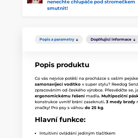
nenechte chlupáče pod stromečkem
smutnit!
Popis a parametry
Doplňující informace
Popis produktu
Co vás nejvíce potěší na procházce s vaším pej
samonavíjecí vodítko
v super stylu? Reedog Sen
zpracováním od českého výrobce. Přesvědčte se, j
ergonomickému
řešení
madla
. Multipoziční pás
konstrukce uvnitř brání zaseknutí
.
3 mody brzdy
m
značky! Pro psy s váhou
do 25 kg
.
Hlavní funkce:
Intuitivní ovládání jediným tlačítkem