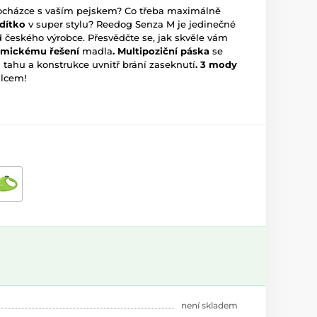
procházce s vaším pejskem? Co třeba maximálně
dítko
v super stylu? Reedog Senza M je jedinečné
českého výrobce. Přesvědčte se, jak skvěle vám
omickému
řešení
madla
. Multipoziční páska
se
ahu a konstrukce uvnitř brání zaseknutí
.
3 mody
alcem!
není skladem