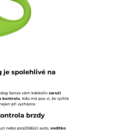
 je spolehlivé na
eedog Senza vám kdekoliv
zaručí
u kontrolu
. Kdo má psa ví, že rychlá
nejen při vycházce.
ontrola brzdy
cí nebo projíždějící auto,
vodítko