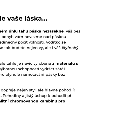
e vaše láska...
dném úhlu tahu páska nezasekne
. Váš pes
ký pohyb vám nevezme nad páskou
jedinečný pocit volnosti. Vodítko se
e tak budete nejen vy, ale i váš čtyřnohý
ale tahle je navíc vyrobena
z materiálu s
výbornou schopností vydržet zátěž.
pro plynulé namotávání pásky bez
dopřeje nejen styl, ale hlavně pohodlí!
o.
Pohodlný a jistý úchop k pohodlí při
alitní chromovanou karabinu pro