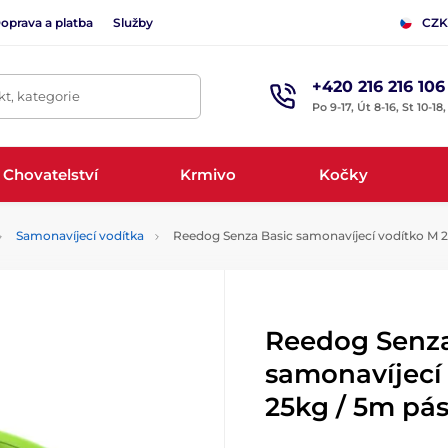
oprava a platba
Služby
CZK
+420 216 216 106
t, kategorie
Po 9-17, Út 8-16, St 10-18
Chovatelství
Krmivo
Kočky
Samonavíjecí vodítka
Reedog Senza Basic samonavíjecí vodítko M 25
Reedog Senza
samonavíjecí
25kg / 5m pás