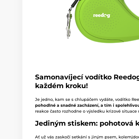
Samonavíjecí vodítko Reedog
každém kroku!
Je jedno, kam se s chlupáčem vydáte, vodítko R
pohodlné a snadné zacházení, a tím i spolehlivo
reakce často rozhodne o výsledku krizové situace 
Jediným stiskem: pohotová k
Ať už vás zaskočí setkání s jiným psem, kolemjdou