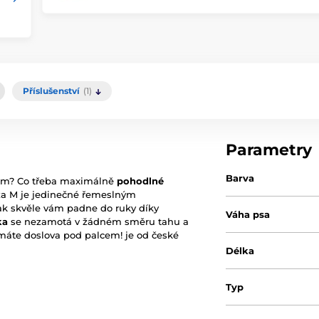
Příslušenství
(1)
Parametry
Barva
skem? Co třeba maximálně
pohodlné
za M je jedinečné řemeslným
ak skvěle vám padne do ruky díky
Váha psa
ka
se nezamotá v žádném směru tahu a
áte doslova pod palcem! je od české
Délka
Typ