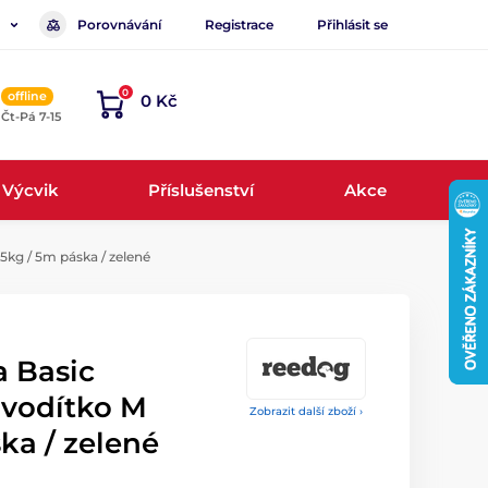
Porovnávání
Registrace
Přihlásit se
0
offline
0 Kč
, Čt-Pá 7-15
Výcvik
Příslušenství
Akce
kg / 5m páska / zelené
 Basic
 vodítko M
Zobrazit další zboží ›
ka / zelené