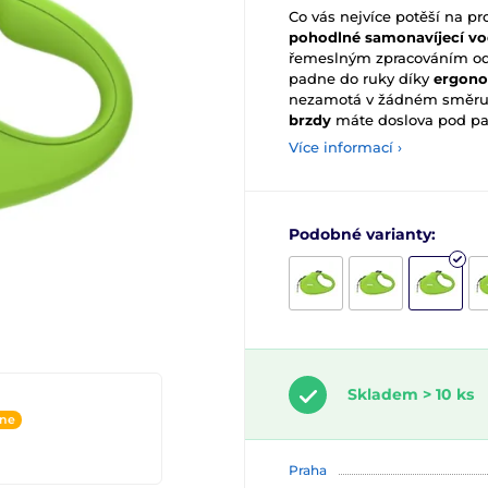
Co vás nejvíce potěší na 
pohodlné samonavíjecí vo
řemeslným zpracováním od 
padne do ruky díky
ergon
nezamotá v žádném směru t
brzdy
máte doslova pod p
Více informací ›
Podobné varianty:
Skladem > 10 ks
ine
Praha