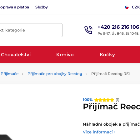
oprava a platba
Služby
CZK
+420 216 216 106
t, kategorie
Po 9-17, Út 8-16, St 10-18
Chovatelství
Krmivo
Kočky
Přijímače
Přijímače pro obojky Reedog
Přijímač Reedog RS1
100%
(1)
Přijímač Ree
Náhradní obojek a přijímač
Více informací ›