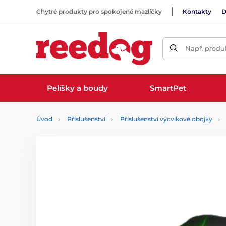
Chytré produkty pro spokojené mazlíčky
Kontakty
D
Např. produk
Pelíšky a boudy
SmartPet
Úvod
Příslušenství
Příslušenství výcvikové obojky