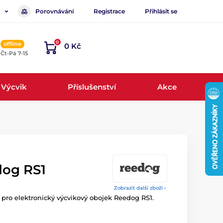
Porovnávání
Registrace
Přihlásit se
0
offline
0 Kč
, Čt-Pá 7-15
Výcvik
Příslušenství
Akce
dog RS1
Zobrazit další zboží ›
 pro elektronický výcvikový obojek Reedog RS1.