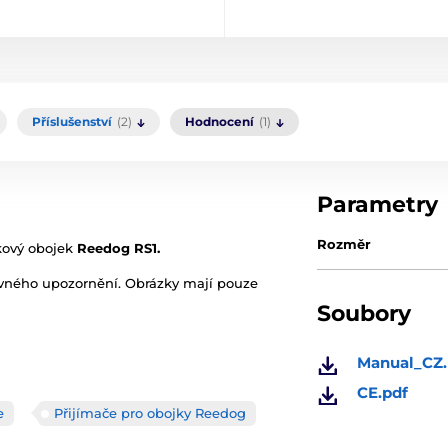
Příslušenství
(2)
Hodnocení
(1)
Parametry
Rozměr
kový obojek
Reedog RS1.
ovného upozornění. Obrázky mají pouze
Soubory
Manual_CZ.
CE.pdf
e
Přijímače pro obojky Reedog