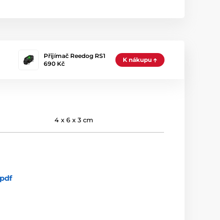
Přijímač Reedog RS1
K nákupu
690 Kč
4 x 6 x 3 cm
pdf