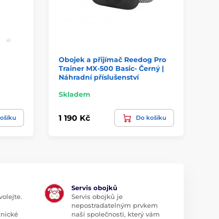
Obojek a přijímač Reedog Pro
Ob
Trainer MX-500 Basic- Černý |
12
Náhradní příslušenství
Skladem
Sk
1 190 Kč
3 
ošíku
Do košíku
Servis obojků
olejte.
Servis obojků je
nepostradatelným prvkem
znické
naší společnosti, který vám