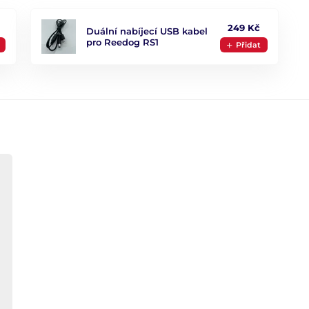
249 Kč
Duální nabíjecí USB kabel
pro Reedog RS1
Přidat