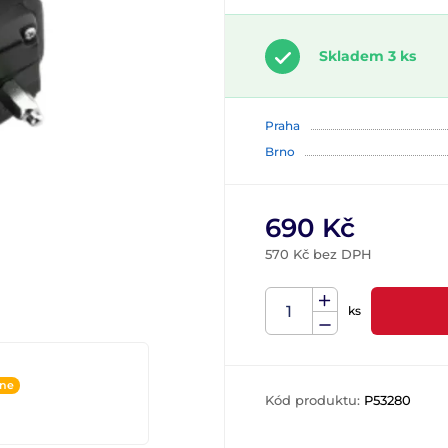
Skladem 3 ks
Praha
Brno
690 Kč
570 Kč bez DPH
ks
ine
Kód produktu:
P53280