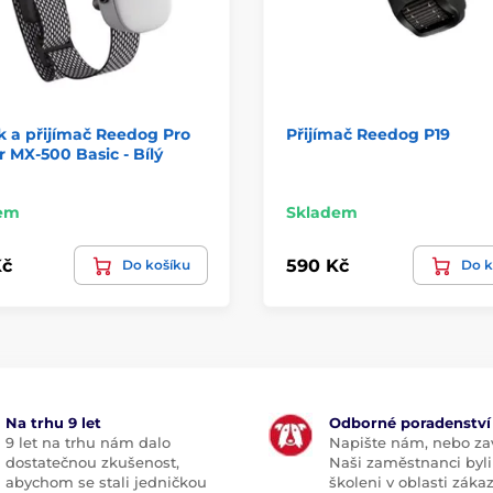
 a přijímač Reedog Pro
Přijímač Reedog P19
r MX-500 Basic - Bílý
em
Skladem
Kč
590 Kč
Do košíku
Do k
Na trhu 9 let
Odborné poradenství
9 let na trhu nám dalo
Napište nám, nebo zav
dostatečnou zkušenost,
Naši zaměstnanci byli
abychom se stali jedničkou
školeni v oblasti záka