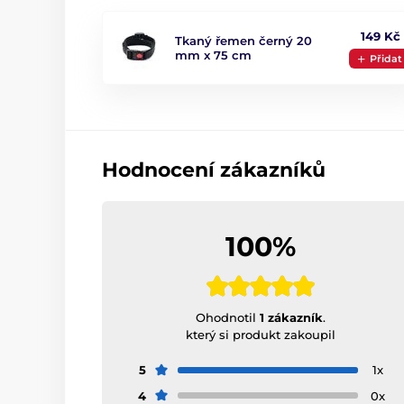
149 Kč
Tkaný řemen černý 20
mm x 75 cm
Přidat
Hodnocení zákazníků
100%
Ohodnotil
1 zákazník
.
který si produkt zakoupil
5
1x
4
0x