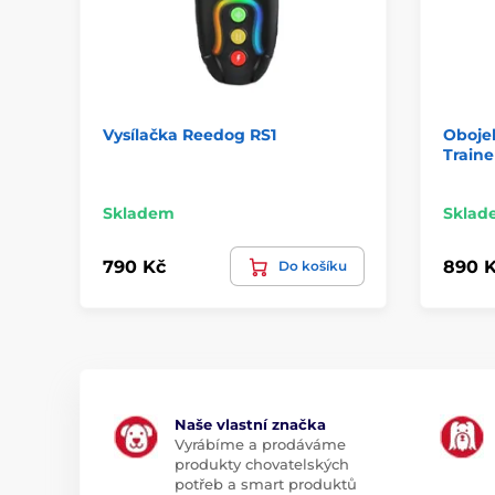
Vysílačka Reedog RS1
Obojek
Traine
Skladem
Sklad
790 Kč
890 
Do košíku
Naše vlastní značka
Vyrábíme a prodáváme
produkty chovatelských
potřeb a smart produktů