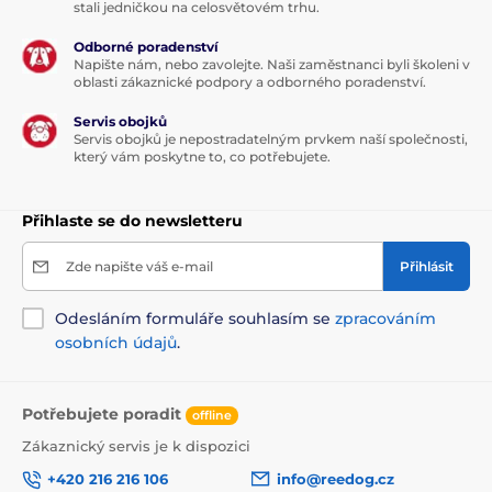
stali jedničkou na celosvětovém trhu.
Odborné poradenství
Napište nám, nebo zavolejte. Naši zaměstnanci byli školeni v
oblasti zákaznické podpory a odborného poradenství.
Servis obojků
Servis obojků je nepostradatelným prvkem naší společnosti,
který vám poskytne to, co potřebujete.
Přihlaste se do newsletteru
Zde napište váš e-mail
Přihlásit
Odesláním formuláře souhlasím se
zpracováním
osobních údajů
.
Potřebujete poradit
offline
Zákaznický servis je k dispozici
+420 216 216 106
info@reedog.cz