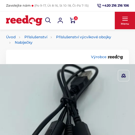
+420 216 216 106
Zavolejte nám
(Po 9-17, Út 8-16, St 10-18, Čt-Pá 7-15)
0
Menu
Úvod
Příslušenství
Příslušenství výcvikové obojky
Nabíječky
Výrobce