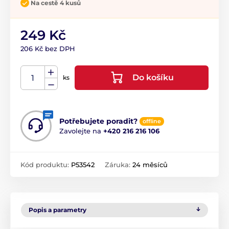
Na cestě 4 kusů
249 Kč
206 Kč bez DPH
Do košíku
ks
Potřebujete poradit?
offline
Zavolejte na
+420 216 216 106
Kód produktu:
P53542
Záruka:
24 měsíců
Popis a parametry