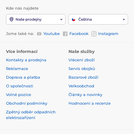
Kde nás najdete
Naše prodejny
Čeština
Jsme také na:
Youtube
Facebook
Instagram
Více informací
Naše služby
Kontakty a prodejna
Vrácení zboží
Reklamace
Servis obojků
Doprava a platba
Bazarové zboží
O společnosti
Velkoobchod
Volné pozice
Články a novinky
Obchodní podmínky
Hodnocení a recenze
Zpětný odběr odpadních
elektrozařízení