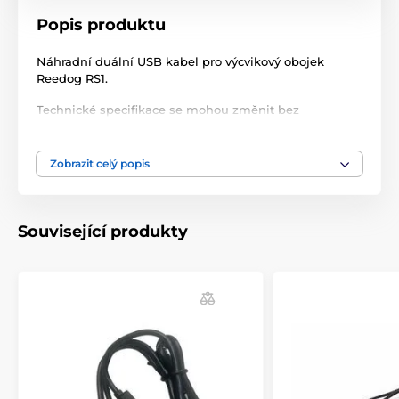
Popis produktu
Náhradní duální USB kabel pro výcvikový obojek
Reedog RS1.
Technické specifikace se mohou změnit bez
výslovného upozornění. Obrázky mají pouze
ilustrativní charakter.
Zobrazit celý popis
Produkt je zařazen v kategoriích
Související produkty
Příslušenství výcvikové obojky
Nabíječky