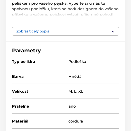
pelíškem pro vašeho pejska. Vyberte si u nás tu
správnou podložku, která se hodí designem do vašeho
příbytku a vašemu pejskovi vytvoří příjemné pohodlí
domova.
Zobrazit celý popis
Parametry
Typ pelíšku
Podložka
Barva
Hnědá
Velikost
M
,
L
,
XL
Pratelné
ano
Materiál
cordura