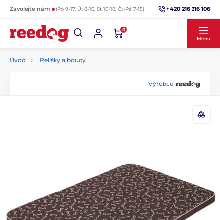
+420 216 216 106
Zavolejte nám
(Po 9-17, Út 8-16, St 10-18, Čt-Pá 7-15)
0
Menu
Úvod
Pelíšky a boudy
Výrobce