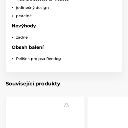
maximálně však o 2 - 4cm.)
jedinečný design
pratelné
Nevýhody
žádné
Obsah balení
Pelíšek pro psa Reedog
Související produkty
Technické specifikace se mohou změnit bez
výslovného upozornění. Obrázky mají pouze