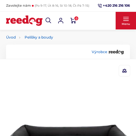
+420 216 216 106
Zavolejte nám
(Po 9-17, Út 8-16, St 10-18, Čt-Pá 7-15)
0
Menu
Úvod
Pelíšky a boudy
Výrobce