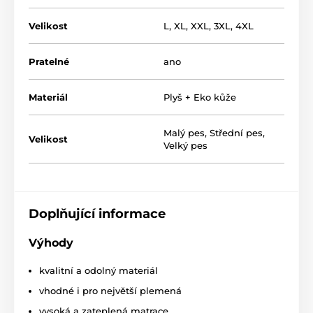
zahřeje. Spodní část pelíšku je tvořen polypropylen.
tkaninou a výplň pelíšku je z molitanové drti.
Velikost
L
,
XL
,
XXL
,
3XL
,
4XL
Pratelné
ano
Materiál
Plyš + Eko kůže
Malý pes
,
Střední pes
,
Velikost
Velký pes
Doplňující informace
Výhody
Výhodou je snimatelný potah, který můžete prát
v
pračce. Ručné praní (30°).Pelíšek pro psy Reedog Luxus
kvalitní a odolný materiál
je i pro ty největší plemená, máte na výběr až 5
velikostí! (*Naše pelíšky pro psy Reedog jsou ručně
vhodné i pro největší plemená
šité, a tak se může stát, že velikost se bude mírně lišit,
vysoká a zateplená matrace