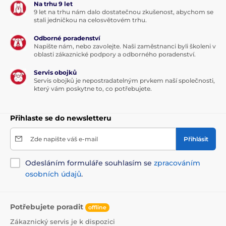
Na trhu 9 let
9 let na trhu nám dalo dostatečnou zkušenost, abychom se
stali jedničkou na celosvětovém trhu.
Odborné poradenství
Napište nám, nebo zavolejte. Naši zaměstnanci byli školeni v
oblasti zákaznické podpory a odborného poradenství.
Servis obojků
Servis obojků je nepostradatelným prvkem naší společnosti,
který vám poskytne to, co potřebujete.
Přihlaste se do newsletteru
Zde napište váš e-mail
Přihlásit
Odesláním formuláře souhlasím se
zpracováním
osobních údajů
.
Potřebujete poradit
offline
Zákaznický servis je k dispozici