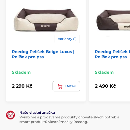
ilustrativní charakter.
Produkt je zařazen v kategoriích
Pelíšky a boudy
Pelíšky
Varianty (1)
Pro malé psy
Pro střední psy
Reedog Pelíšek Beige Luxus |
Reedog Pelíšek 
Pro velké psy
Pelíšek pro psa
Pelíšek pro psa
Skladem
Skladem
2 290 Kč
2 490 Kč
Detail
Naše vlastní značka
Vyrábíme a prodáváme produkty chovatelských potřeb a
smart produktů vlastní značky Reedog.