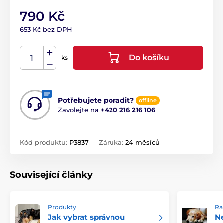
790 Kč
653 Kč bez DPH
Do košíku
ks
Potřebujete poradit?
offline
Zavolejte na
+420 216 216 106
Kód produktu:
P3837
Záruka:
24 měsíců
Související články
Produkty
Ra
Jak vybrat správnou
Ne