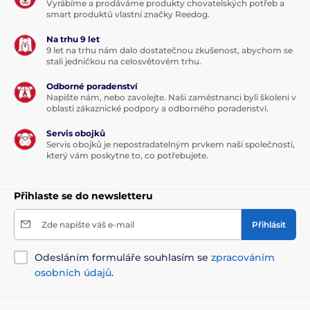
Vyrábíme a prodáváme produkty chovatelských potřeb a
smart produktů vlastní značky Reedog.
Na trhu 9 let
9 let na trhu nám dalo dostatečnou zkušenost, abychom se
stali jedničkou na celosvětovém trhu.
Odborné poradenství
Napište nám, nebo zavolejte. Naši zaměstnanci byli školeni v
oblasti zákaznické podpory a odborného poradenství.
Servis obojků
Servis obojků je nepostradatelným prvkem naší společnosti,
který vám poskytne to, co potřebujete.
Přihlaste se do newsletteru
Zde napište váš e-mail
Přihlásit
Odesláním formuláře souhlasím se
zpracováním
osobních údajů
.