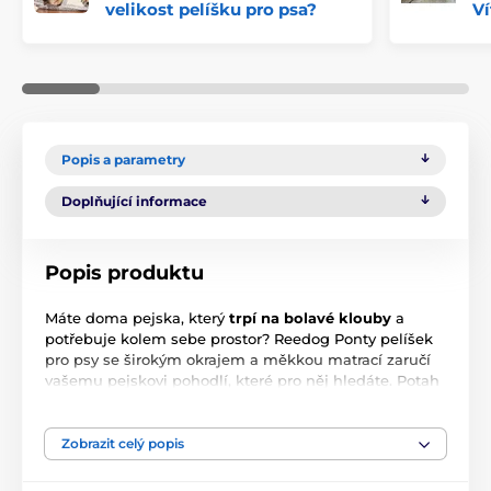
velikost pelíšku pro psa?
Ví
Popis a parametry
Doplňující informace
Popis produktu
Máte doma pejska, který
trpí na
bolavé klouby
a
potřebuje kolem sebe prostor? Reedog Ponty pelíšek
pro psy se širokým okrajem a měkkou matrací zaručí
vašemu pejskovi pohodlí, které pro něj hledáte. Potah
pelíšku lze sundat a jednoduše vyprat v pračce, takže s
ním nebudete mít žádné starosti a váš mazlíček bude
usínat v čistém pelíšku. Odolný materiál cordura a
Zobrazit celý popis
molitanová výplň poskytnou pejskovi ničím nerušený
spánek.