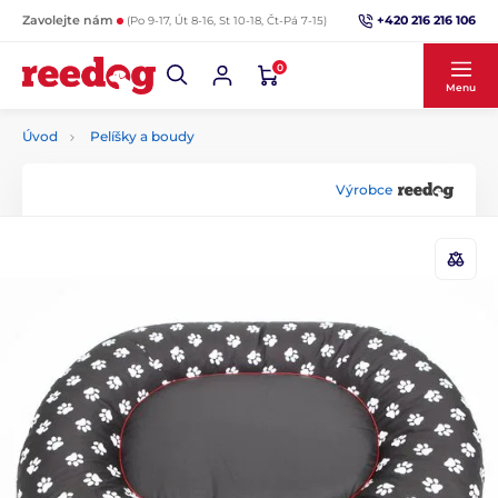
+420 216 216 106
Zavolejte nám
(Po 9-17, Út 8-16, St 10-18, Čt-Pá 7-15)
0
Menu
Úvod
Pelíšky a boudy
Výrobce