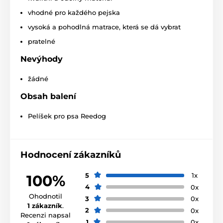
Produkt je zařazen v kategoriích
vhodné pro každého pejska
Pelíšky a boudy
Pelíšky
vysoká a pohodlná matrace, která se dá vybrat
pratelné
Pro malé psy
Pro střední psy
Nevýhody
Pro velké psy
žádné
Obsah balení
Pelíšek pro psa Reedog
Hodnocení zákazníků
5
1x
100%
4
0x
Ohodnotil
3
0x
1 zákazník
.
2
0x
Recenzi napsal
1
0x