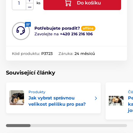
Do košíku
ks
Potřebujete poradit?
offline
Zavolejte na
+420 216 216 106
Kód produktu:
P3723
Záruka:
24 měsíců
Související články
Produkty
Čl
Jak vybrat správnou
Pe
velikost pelíšku pro psa?
ka
jo