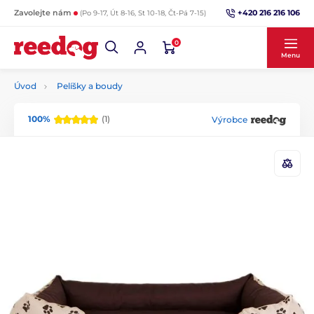
+420 216 216 106
Zavolejte nám
(Po 9-17, Út 8-16, St 10-18, Čt-Pá 7-15)
0
Menu
Úvod
Pelíšky a boudy
100%
(1)
Výrobce