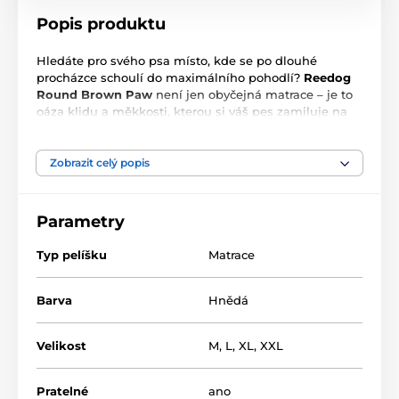
Popis produktu
Hledáte pro svého psa místo, kde se po dlouhé
procházce schoulí do maximálního pohodlí?
Reedog
Round
Brown Paw
není jen obyčejná matrace – je to
oáza klidu a měkkosti, kterou si váš pes zamiluje na
první ulehnutí.
Odolnost na prvním místě:
Kvalitní látka hravě
Zobrazit celý popis
odolá i občasnému hrabání nebo škrábání drápků.
Hygiena bez námahy:
Když se pelíšek ušpiní, prostě
Parametry
ho hodíte do pračky a je jako nový.
Typ pelíšku
Matrace
Prvotřídní zpracování:
Precizní šití zaručuje, že
matrace neztratí svůj tvar ani po delším používání.
Barva
Hnědá
Velikost
M
,
L
,
XL
,
XXL
Pratelné
ano