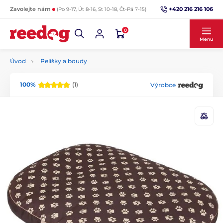
+420 216 216 106
Zavolejte nám
(Po 9-17, Út 8-16, St 10-18, Čt-Pá 7-15)
0
Menu
Úvod
Pelíšky a boudy
100%
(1)
Výrobce