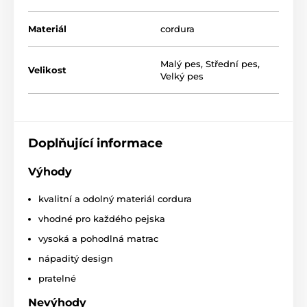
Materiál
cordura
Malý pes
,
Střední pes
,
Velikost
Velký pes
Doplňující informace
Výhody
kvalitní a odolný materiál cordura
Kvalitně zpracovaná
matrace pro psa
Reedog
Round
vhodné pro každého pejska
se stane pohodlným a měkkým pelíškem pro vašeho
pejska. Nejenže je tato matrac vyrobená z kvalitní
vysoká a pohodlná matrac
látky, která odolá škrábancům vašeho pejska, ale také
nápaditý design
ji snadno můžete vyprat v pračce.
pratelné
Nevýhody