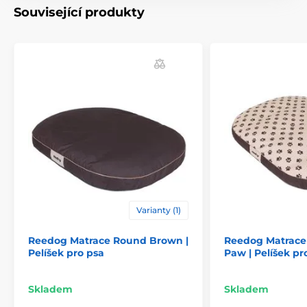
Související produkty
Technické specifikace se mohou změnit bez
výslovného upozornění. Obrázky mají pouze
ilustrativní charakter.
Produkt je zařazen v kategoriích
Pelíšky a boudy
Matrace
Pro malé psy
Pro střední psy
Varianty (1)
Pro velké psy
Reedog Matrace Round Brown |
Reedog Matrace
Pelíšek pro psa
Paw | Pelíšek pr
Skladem
Skladem