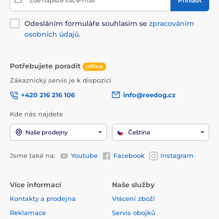
Zde napište váš e-mail
Přihlásit
Odesláním formuláře souhlasím se
zpracováním
osobních údajů
.
Potřebujete poradit
offline
Zákaznický servis je k dispozici
+420 216 216 106
info@reedog.cz
Kde nás najdete
Naše prodejny
Čeština
Jsme také na:
Youtube
Facebook
Instagram
Více informací
Naše služby
Kontakty a prodejna
Vrácení zboží
Reklamace
Servis obojků