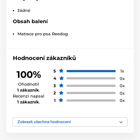
žádné
Obsah balení
Matrace pro psa Reedog
Hodnocení zákazníků
5
1x
100%
4
0x
Vybrat správnou velikost vám pomůže následující
Ohodnotil
3
0x
tabulka. (*Naše matrace Reedog jsou ručně šité, a tak
1 zákazník
.
2
0x
se může stát, že velikost se bude mírně lišit,
Recenzi napsal
maximálně však o 2 - 4cm.)
1
0x
1 zákazník
.
Zobrazit všechna hodnocení