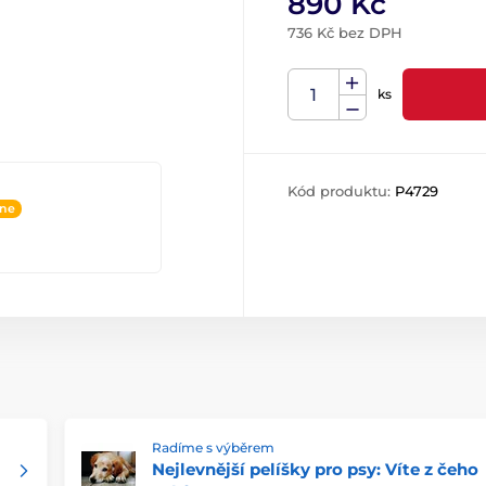
890 Kč
736 Kč bez DPH
ks
Kód produktu:
P4729
ine
Radíme s výběrem
Nejlevnější pelíšky pro psy: Víte z čeho