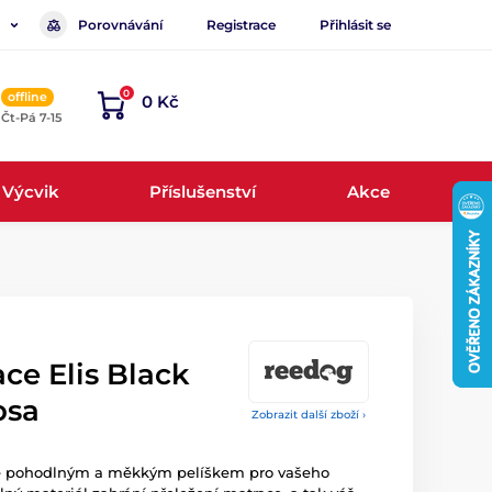
Porovnávání
Registrace
Přihlásit se
0
offline
0 Kč
, Čt-Pá 7-15
Výcvik
Příslušenství
Akce
ce Elis Black
psa
Zobrazit další zboží ›
e pohodlným a měkkým pelíškem pro vašeho