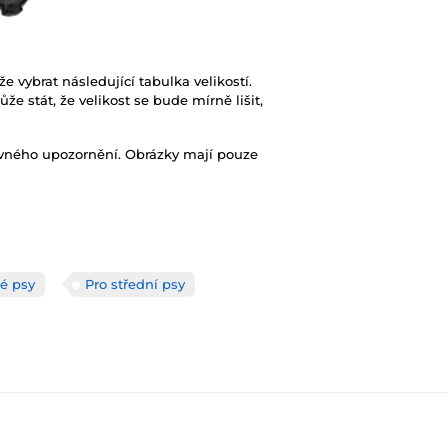
vybrat následující tabulka velikostí.
že stát, že velikost se bude mírně lišit,
ovného upozornění. Obrázky mají pouze
é psy
Pro střední psy