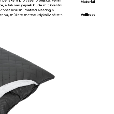
pelíškem pro vašeho pejska. Velmi
Materiál
ce, a tak váš pejsek bude mít kvalitní
ácnost luxusní matrací Reedog v
Velikost
ahu, můžete matrac kdykoliv očistit.