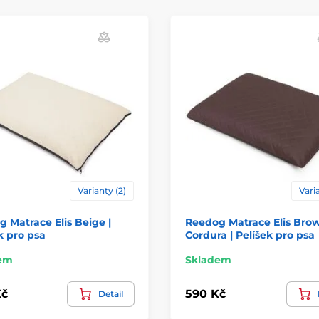
Varianty (2)
Varia
 Matrace Elis Beige |
Reedog Matrace Elis Bro
k pro psa
Cordura | Pelíšek pro psa
em
Skladem
Kč
590 Kč
Detail