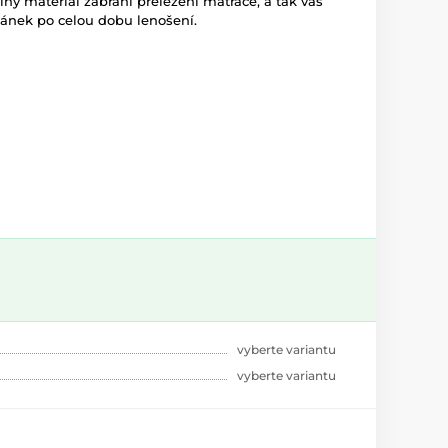
olný materiál zabrání přeležení matrace, a tak váš
pánek po celou dobu lenošení.
vyberte variantu
vyberte variantu