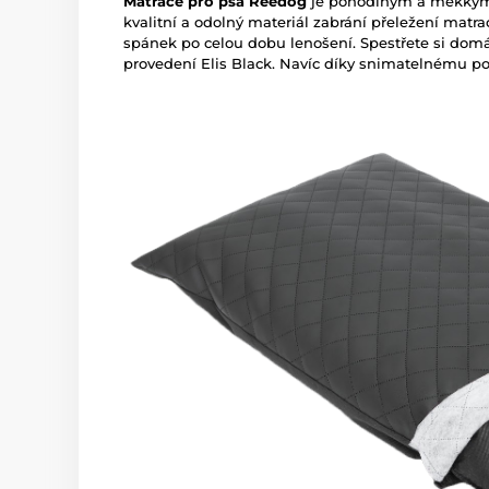
Matrace pro psa Reedog
je pohodlným a měkkým 
kvalitní a odolný materiál zabrání přeležení matra
spánek po celou dobu lenošení. Spestřete si dom
provedení Elis Black. Navíc díky snimatelnému pot