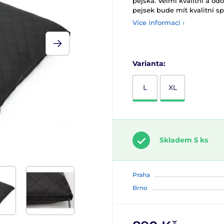
pejska. Velmi kvalitní a od
pejsek bude mít kvalitní s
Více informací ›
Varianta:
L
XL
Skladem 5 ks
Praha
Brno