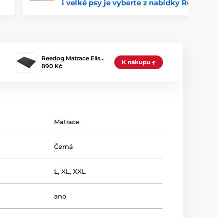
i velké psy je vyberte z nabídky Reedog!
Reedog Matrace Elis…
K nákupu
890 Kč
Matrace
Černá
L
,
XL
,
XXL
ano