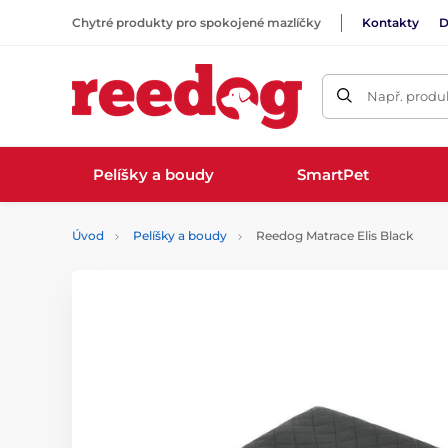
Chytré produkty pro spokojené mazlíčky
Kontakty
D
Např. produk
Pelíšky a boudy
SmartPet
Úvod
Pelíšky a boudy
Reedog Matrace Elis Black