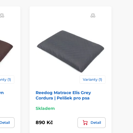
nty (1)
Varianty (1)
wn
Reedog Matrace Elis Grey
Re
Cordura | Pelíšek pro psa
Co
Skladem
Sk
890 Kč
89
Detail
Detail