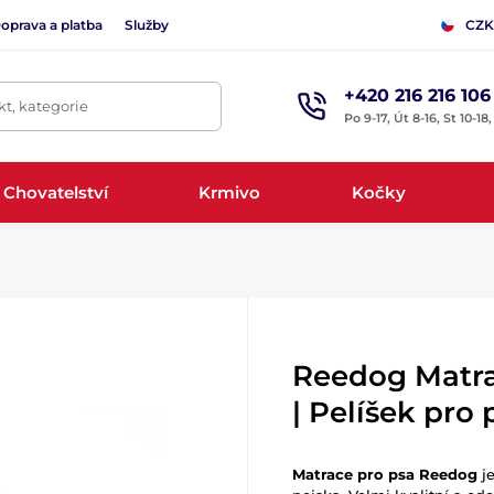
oprava a platba
Služby
CZK
+420 216 216 106
t, kategorie
Po 9-17, Út 8-16, St 10-18
Chovatelství
Krmivo
Kočky
Reedog Matra
| Pelíšek pro 
Matrace pro psa Reedog
j