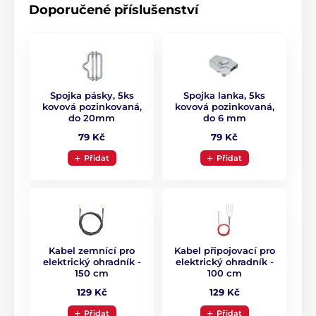
Doporučené příslušenství
Spojka pásky, 5ks
Spojka lanka, 5ks
kovová pozinkovaná,
kovová pozinkovaná,
do 20mm
do 6 mm
79 Kč
79 Kč
Přidat
Přidat
Kabel zemnící pro
Kabel připojovací pro
elektrický ohradník -
elektrický ohradník -
150 cm
100 cm
129 Kč
129 Kč
Přidat
Přidat