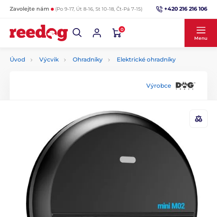
+420 216 216 106
Zavolejte nám
(Po 9-17, Út 8-16, St 10-18, Čt-Pá 7-15)
0
Menu
Úvod
Výcvik
Ohradníky
Elektrické ohradníky
Výrobce