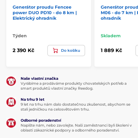
Generátor proudu Fencee
Generátor prou
power DUO PD10 - do 8 km |
M06 - do 7 km | 
Elektrický ohradník
ohradník
Týden
Skladem
2 390 Kč
1 889 Kč
Do košíku
Naše vlastní značka
Vyrábíme a prodáváme produkty chovatelských potřeb a
smart produktů vlastní značky Reedog.
Na trhu 9 let
9 let na trhu nám dalo dostatečnou zkušenost, abychom se
stali jedničkou na celosvětovém trhu.
Odborné poradenství
Napište nám, nebo zavolejte. Naši zaměstnanci byli školeni v
oblasti zákaznické podpory a odborného poradenství.