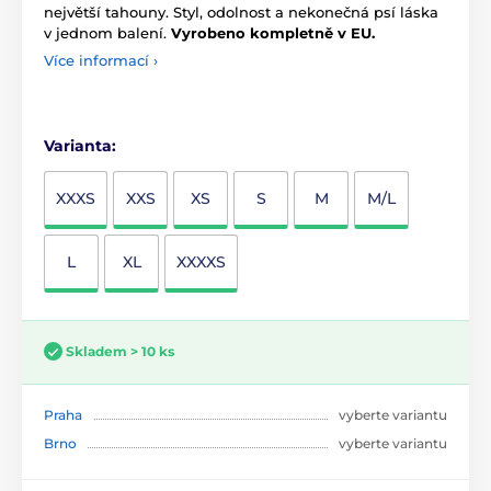
největší tahouny. Styl, odolnost a nekonečná psí láska
v jednom balení.
Vyrobeno kompletně v EU.
Více informací ›
Varianta:
XXXS
XXS
XS
S
M
M/L
L
XL
XXXXS
Skladem > 10 ks
Praha
vyberte variantu
Brno
vyberte variantu