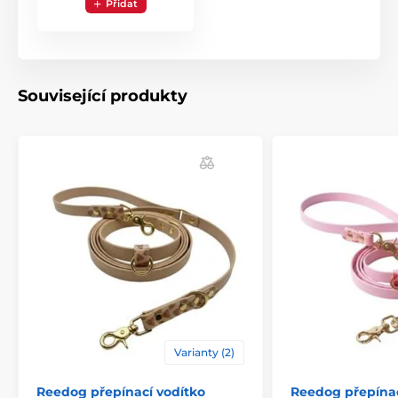
Přidat
Související produkty
Proč vsadit na BioThane a Reedog?
Nezničitelný a voděodolný:
Déšť, bláto ani sníh
nejsou problém. Obojek nenasakuje vodu,
neplesniví a po procházce ho stačí jen otřít
hadříkem. Barvy zůstávají syté i po letech nošení.
Maximální bezpečí:
Masivní mosazné kování a
pevná přezka zajistí, že obojek zůstane bezpečně na
krku i při divokých hrách. Žádné praskání ani
rezivění.
Varianty (2)
Pohodlí na míru:
Zapínání s 5 stupni a praktické
Reedog přepínací vodítko
Reedog přepínac
poutko pro zajištění konce pásku zaručují, že obojek