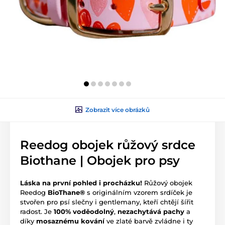
Zobrazit více obrázků
Reedog obojek růžový srdce
Biothane | Obojek pro psy
Láska na první pohled i procházku!
Růžový obojek
Reedog
BioThane®
s originálním vzorem srdíček je
stvořen pro psí slečny i gentlemany, kteří chtějí šířit
radost. Je
100% voděodolný
,
nezachytává pachy
a
díky
mosaznému kování
ve zlaté barvě zvládne i ty