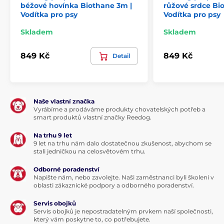
béžové hovínka Biothane 3m |
růžové srdce Bi
skvěle sedne, nikde netlačí a nepřekáží.
Vodítka pro psy
Vodítka pro psy
Hypoalergenní a čistý:
Materiál je antibakteriální a
Skladem
Skladem
nedrží v sobě psí pachy. Ideální pro citlivou kůži.
Ručně vyrobeno v EU.
849 Kč
849 Kč
Detail
Naše vlastní značka
Vyrábíme a prodáváme produkty chovatelských potřeb a
smart produktů vlastní značky Reedog.
Na trhu 9 let
9 let na trhu nám dalo dostatečnou zkušenost, abychom se
stali jedničkou na celosvětovém trhu.
Odborné poradenství
Napište nám, nebo zavolejte. Naši zaměstnanci byli školeni v
oblasti zákaznické podpory a odborného poradenství.
Servis obojků
Servis obojků je nepostradatelným prvkem naší společnosti,
který vám poskytne to, co potřebujete.