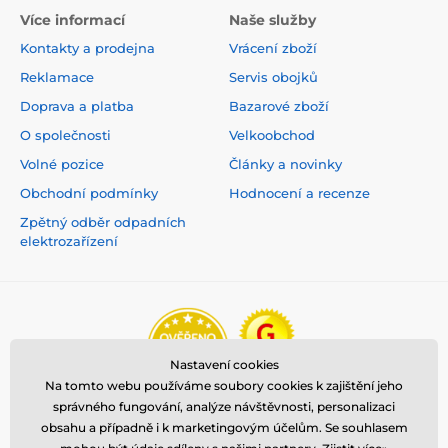
Více informací
Naše služby
Kontakty a prodejna
Vrácení zboží
Reklamace
Servis obojků
Doprava a platba
Bazarové zboží
O společnosti
Velkoobchod
Volné pozice
Články a novinky
Obchodní podmínky
Hodnocení a recenze
Zpětný odběr odpadních
elektrozařízení
Tabulka velikostí
Nastavení cookies
Velikost
Rozsah nastavení
Šířka pásky
Na tomto webu používáme soubory cookies k zajištění jeho
správného fungování, analýze návštěvnosti, personalizaci
XXXS
17–23 cm
13 mm
obsahu a případně i k marketingovým účelům. Se souhlasem