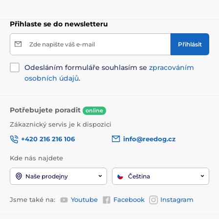
Přihlaste se do newsletteru
Technické parametry:
Zde napište váš e-mail
Přihlásit
Materiál:
Vysoce odolný BioThane®
Odesláním formuláře souhlasím se
zpracováním
Vzor:
Růžový podklad s bílými a červenými srdíčky
osobních údajů
.
Kování:
Kvalitní mosaz
Vlastnosti:
Voděodolný, odolný vůči zápachu,
Potřebujete poradit
online
antibakteriální
Zákaznický servis je k dispozici
Ať už vyrážíte na sváteční focení nebo do hlubokého
+420 216 216 106
info@reedog.cz
lesa, tento obojek bude vašemu psovi slušet a vám
ušetří práci s údržbou.
Kde nás najdete
Naše prodejny
Čeština
Jsme také na:
Youtube
Facebook
Instagram