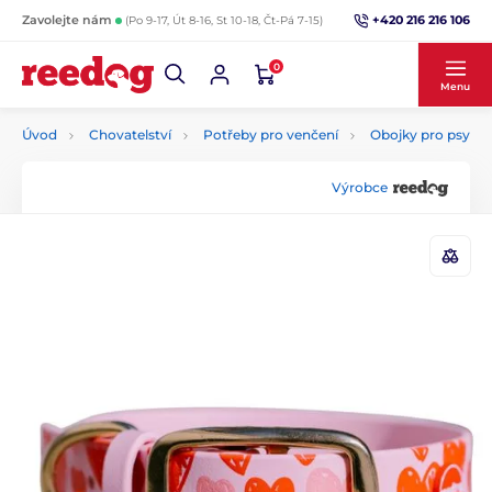
+420 216 216 106
Zavolejte nám
(Po 9-17, Út 8-16, St 10-18, Čt-Pá 7-15)
0
Menu
Úvod
Chovatelství
Potřeby pro venčení
Obojky pro psy
Výrobce