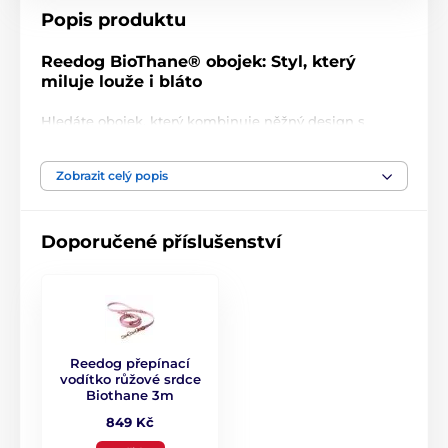
Popis produktu
Reedog BioThane® obojek: Styl, který
miluje louže i bláto
Hledáte obojek, který kombinuje něžný design s
extrémní výdrží? Reedog přichází s romantickým
vzorem
srdíček
na zářivě
růžovém
podkladu, který na
Zobrazit celý popis
ulici nikdo nepřehlédne. Ale nenechte se zmást
roztomilým vzhledem – pod ním se skrývá špičkový
technologický materiál
BioThane®
, který je připraven
na každé blátivé dobrodružství i koupání v potoce.
Doporučené příslušenství
Reedog přepínací
vodítko růžové srdce
Biothane 3m
849 Kč