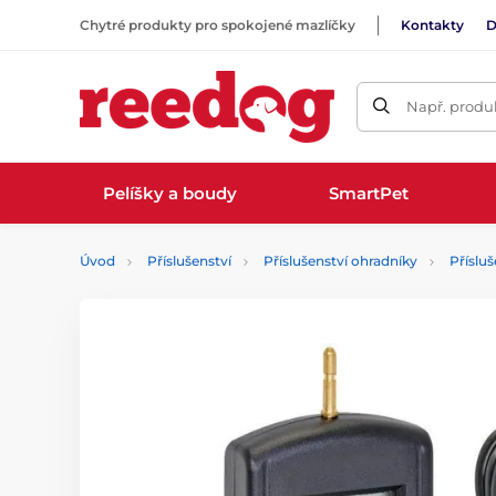
Chytré produkty pro spokojené mazlíčky
Kontakty
D
Např. produk
Pelíšky a boudy
SmartPet
Úvod
Příslušenství
Příslušenství ohradníky
Přísluš