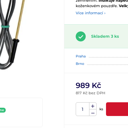
zemněním.
I
ndikuje napětí
koženkovém pouzdře.
Velk
Více informací ›
Skladem 3 ks
Praha
Brno
989 Kč
817 Kč bez DPH
ks
ine