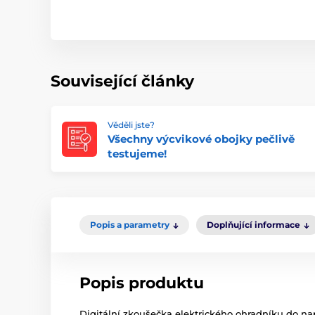
Související články
Věděli jste?
Všechny výcvikové obojky pečlivě
testujeme!
Popis a parametry
Doplňující informace
Popis produktu
Digitální zkoušečka elektrického ohradníku do nap