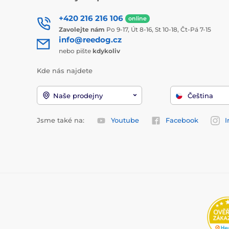
+420 216 216 106
online
Zavolejte nám
Po 9-17, Út 8-16, St 10-18, Čt-Pá 7-15
info@reedog.cz
nebo pište
kdykoliv
Kde nás najdete
Naše prodejny
Čeština
Jsme také na:
Youtube
Facebook
I