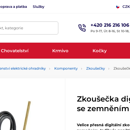
oprava a platba
Služby
CZK
+420 216 216 106
t, kategorie
Po 9-17, Út 8-16, St 10-18
Chovatelství
Krmivo
Kočky
enství elektrické ohradníky
Komponenty
Zkoušečky
Zkoušečka
Zkoušečka dig
se zemněním
Velice přesná digitální zk