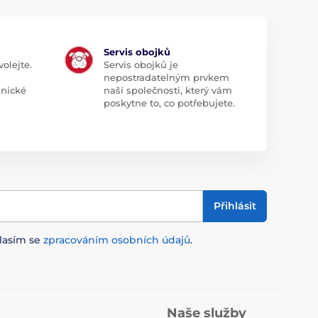
Servis obojků
olejte.
Servis obojků je
nepostradatelným prvkem
znické
naší společnosti, který vám
poskytne to, co potřebujete.
Přihlásit
lasím se
zpracováním osobních údajů
.
Naše služby