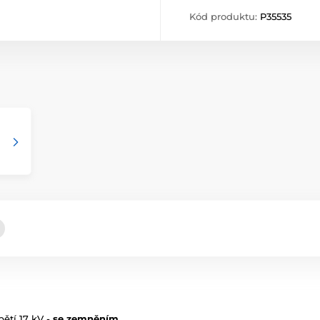
Kód produktu:
P35535
ětí 17 kV -
se zemněním
.