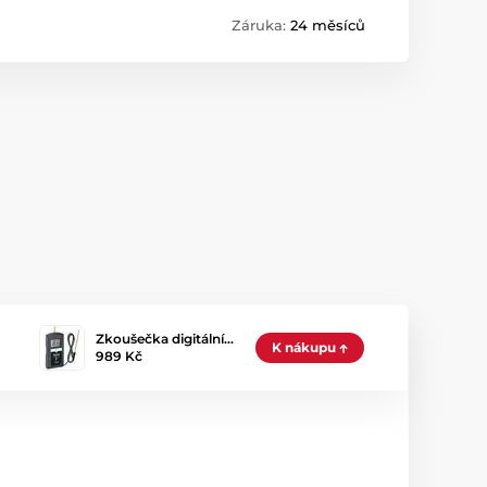
Záruka:
24 měsíců
Zkoušečka digitální…
K nákupu
989 Kč