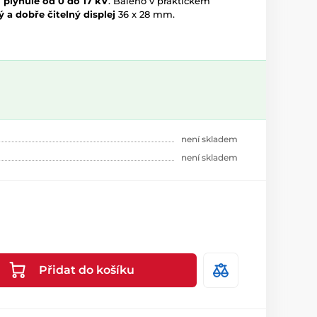
 plynule od 0 do 17 kV
. Baleno v praktickém
ý a dobře čitelný displej
36 x 28 mm.
není skladem
není skladem
Přidat do košíku