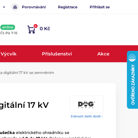
Porovnávání
Registrace
Přihlásit se
0
online
0 Kč
, Čt-Pá 7-15
Výcvik
Příslušenství
Akce
 digitální 17 kV se zemněním
itální 17 kV
Zobrazit další zboží ›
oušečka
elektrického ohradníku se