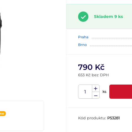
Skladem 9 ks
Praha
Brno
790 Kč
653 Kč bez DPH
ks
ine
Kód produktu:
P53281