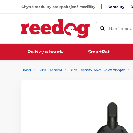
Chytré produkty pro spokojené mazlíčky
Kontakty
D
Např. produk
Pelíšky a boudy
SmartPet
Úvod
Příslušenství
Příslušenství výcvikové obojky