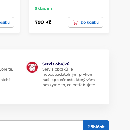
Skladem
Sk
790 Kč
1 
ošíku
Do košíku
Servis obojků
olejte.
Servis obojků je
nepostradatelným prvkem
znické
naší společnosti, který vám
poskytne to, co potřebujete.
Přihlásit