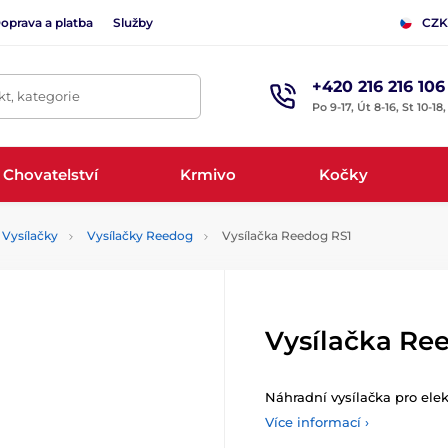
oprava a platba
Služby
CZK
+420 216 216 106
t, kategorie
Po 9-17, Út 8-16, St 10-18
Chovatelství
Krmivo
Kočky
Vysílačky
Vysílačky Reedog
Vysílačka Reedog RS1
Vysílačka Re
Náhradní vysílačka pro ele
Více informací ›