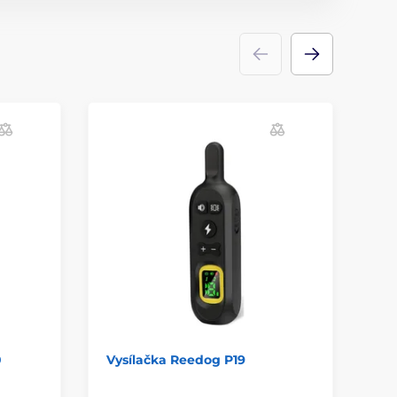
0
Vysílačka Reedog P19
Vy
Ex