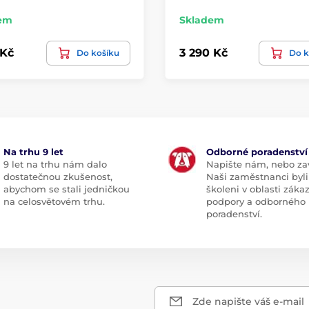
em
Skladem
 Kč
3 290 Kč
Do košíku
Do k
Na trhu 9 let
Odborné poradenství
9 let na trhu nám dalo
Napište nám, nebo zav
dostatečnou zkušenost,
Naši zaměstnanci byli
abychom se stali jedničkou
školeni v oblasti záka
na celosvětovém trhu.
podpory a odborného
poradenství.
Zde napište váš e-mail