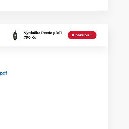
Vysílačka Reedog RS1
K nákupu
790 Kč
pdf