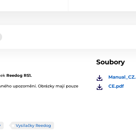
Soubory
ojek
Reedog RS1.
Manual_CZ.
CE.pdf
ovného upozornění. Obrázky mají pouze
y
Vysílačky Reedog