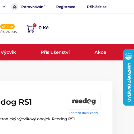
Porovnávání
Registrace
Přihlásit se
0
offline
0 Kč
, Čt-Pá 7-15
Výcvik
Příslušenství
Akce
edog RS1
Zobrazit další zboží ›
ktronický výcvikový obojek Reedog RS1.