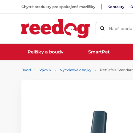
Chytré produkty pro spokojené mazlíčky
Kontakty
D
Např. produk
Pelíšky a boudy
SmartPet
Úvod
Výcvik
Výcvikové obojky
PetSafe® Standar