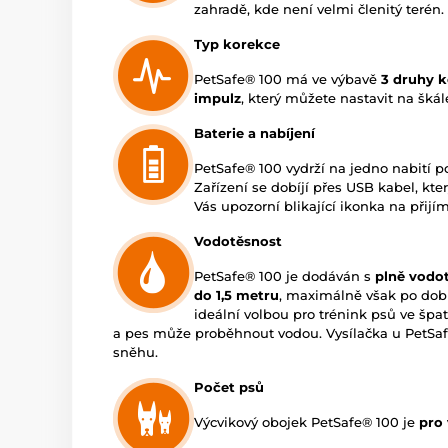
zahradě, kde není velmi členitý terén.
Typ korekce
PetSafe® 100 má ve výbavě
3 druhy k
impulz
, který můžete nastavit na šká
Baterie a nabíjení
PetSafe® 100 vydrží na jedno nabití 
Zařízení se dobíjí přes USB kabel, kter
Vás upozorní blikající ikonka na přijím
Vodotěsnost
PetSafe® 100 je dodáván s
plně vodo
do 1,5 metru
, maximálně však po dob
ideální volbou pro trénink psů ve špa
a pes může proběhnout vodou. Vysílačka u PetSafe
sněhu.
Počet psů
Výcvikový obojek PetSafe® 100 je
pro 