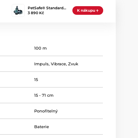
PetSafe® Standard…
K nákupu
3 890 Kč
100 m
Impuls
,
Vibrace
,
Zvuk
15
15 - 71 cm
Ponořitelný
Baterie