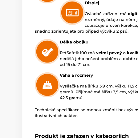
Displej
Ovladač zařízení má
digi
rozměrný, údaje na něm 
zobrazuje úroveň korekce, 
snadno zorientujete pro případ výcviku 2 psů.
Délka obojk
u
PetSafe® 100 má
velmi pevný a kvali
nedělá jeho nošení problém a dobře dr
od 15 do 71 cm.
Váha a rozměry
Vysílačka má šířku 3,9 cm, výšku 11,5 
gramů. Přijímač má šířku 3,5 cm, výšk
42,5 gramů.
Technické specifikace se mohou změnit bez výsl
ilustrativní charakter.
Produkt je zařazen v kategoriích