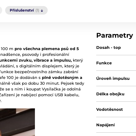
Příslušenství
(1)
Parametry
Dosah - top
m 100 m
pro všechna plemena psů od 5
nadšence, psovody i profesionální
unkcemi zvuku, vibrace a impulsu,
který
Funkce
ládání, s digitálním displejem, který je
. Funkce bezpečnostního zámku zabrání
afe 100 je dodáván s
plně vodotěsným a
Úroveň impulsu
málně však po dobu 30 minut. Pejsek tedy
 se s ním i koupat Vysílačka je odolná
Délka obojku
Zařízení je nabíjecí pomocí USB kabelu,
.
Vodotěsnost
Napájení