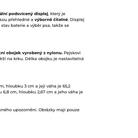
tální podsvícený displej
, který je
jsou přehledné a
výborně čitelné
. Displej
stav baterie a výběr psa, takže se
tní obojek vyrobený z nylonu.
Pejskovi
ží na krku. Délka obojku je nastavitelná
cm, hloubku 3 cm a její váha je 65,2
u 6,8 cm, hloubku 2,67 cm a jeho váha je
ovného upozornění. Obrázky mají pouze