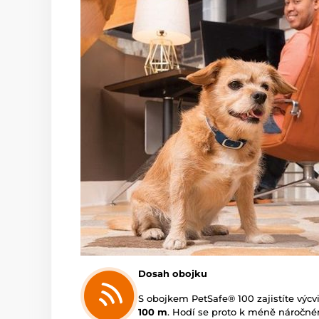
Dosah obojku
S obojkem PetSafe® 100 zajistíte výc
100 m
. Hodí se proto k méně náročn