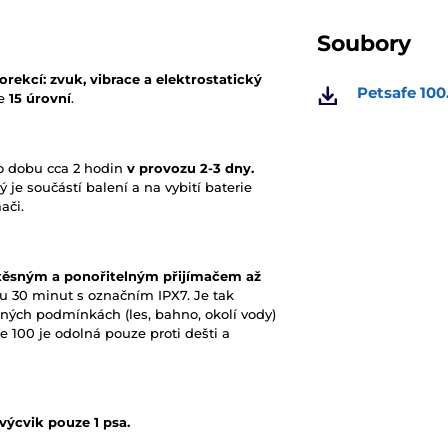
Soubory
orekcí: zvuk, vibrace a elektrostatický
Petsafe 100
le
15 úrovní
.
po dobu cca 2 hodin
v provozu 2-3 dny.
ý je součástí balení a na vybití baterie
ači.
těsným a ponořitelným přijímačem až
u 30 minut s označním IPX7. Je tak
tných podmínkách (les, bahno, okolí vody)
 100 je odolná pouze proti dešti a
výcvik pouze 1 psa.