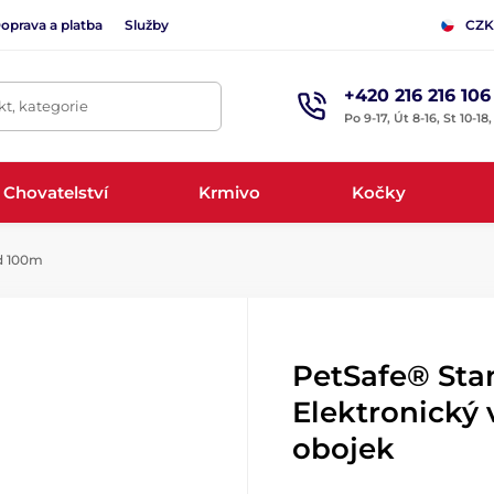
oprava a platba
Služby
CZK
+420 216 216 106
t, kategorie
Po 9-17, Út 8-16, St 10-18
Chovatelství
Krmivo
Kočky
d 100m
PetSafe® Sta
Elektronický 
obojek