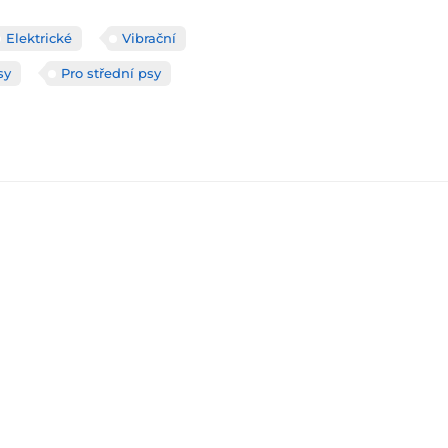
Elektrické
Vibrační
sy
Pro střední psy