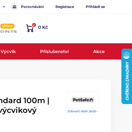
Porovnávání
Registrace
Přihlásit se
0
offline
0 Kč
, Čt-Pá 7-15
Výcvik
Příslušenství
Akce
ndard 100m |
výcvikový
Zobrazit další zboží ›