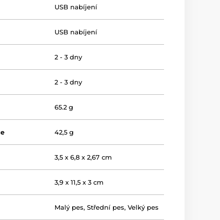
USB nabíjení
USB nabíjení
2 - 3 dny
2 - 3 dny
65.2 g
če
42,5 g
3,5 x 6,8 x 2,67 cm
3,9 x 11,5 x 3 cm
Malý pes
,
Střední pes
,
Velký pes