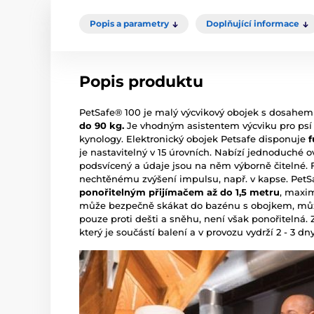
Popis a parametry
Doplňující informace
Popis produktu
PetSafe® 100 je malý výcvikový obojek s dosahe
do 90 kg.
Je vhodným asistentem výcviku pro psí 
kynology. Elektronický obojek Petsafe disponuje
f
je nastavitelný v 15 úrovních. Nabízí jednoduché ov
podsvícený a údaje jsou na něm výborně čitelné
nechtěnému zvýšení impulsu, např. v kapse. PetS
ponořitelným přijímačem až do 1,5 metru
, maxi
může bezpečně skákat do bazénu s obojkem, může
pouze proti dešti a sněhu, není však ponořitelná. 
který je součástí balení a v provozu vydrží 2 - 3 dny