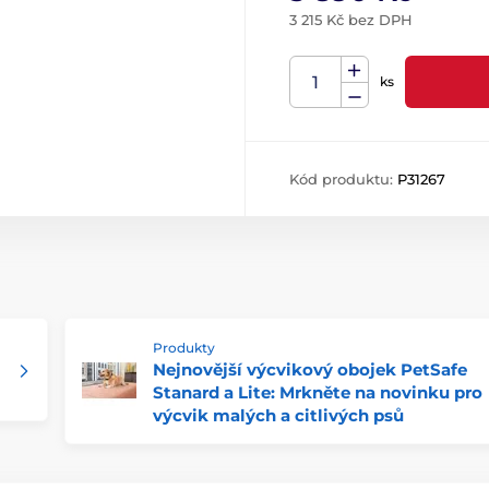
3 215 Kč bez DPH
ks
Kód produktu:
P31267
Produkty
Nejnovější výcvikový obojek PetSafe
Stanard a Lite: Mrkněte na novinku pro
výcvik malých a citlivých psů