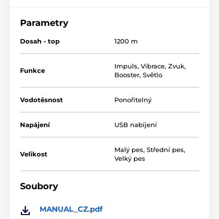
Parametry
Dosah - top
1200 m
Impuls
,
Vibrace
,
Zvuk
,
Funkce
Booster
,
Světlo
Vodotěsnost
Ponořitelný
Napájení
USB nabíjení
Malý pes
,
Střední pes
,
Velikost
Velký pes
Soubory
E-Collar Educator ET-400 patří mezi
špičku v oblasti
výcvikových obojků
. Je šetrný, a přesto účinný.
MANUAL_CZ.pdf
Vysílač výcvikového obojku má unikátní design v