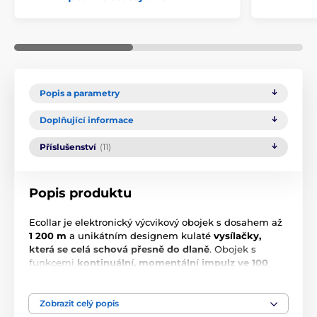
Popis a parametry
Doplňující informace
Příslušenství
(11)
Popis produktu
Ecollar je elektronický výcvikový obojek s dosahem až
1 200 m
a unikátním designem kulaté
vysílačky,
která se celá schová přesně do dlaně
. Obojek s
funkcemi
kontinuální, momentální impulz ve 100
stupních
a
Booster
má vysílačku s podsvíceným LCD
displejem, zařízení je dobíjecí,
ponořitelné do vody
a
vysílačka plave na hladině.
Zobrazit celý popis