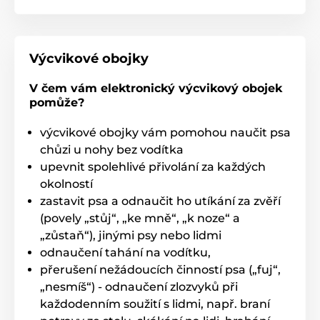
může i potápět.
Vysílačka má speciální úpravu, která
zajistí, že se při pádu do vody neponoří a pouze se
vznáší na hladině.
Výcvikové obojky
V čem vám elektronický výcvikový obojek
pomůže?
výcvikové obojky vám pomohou naučit psa
chůzi u nohy bez vodítka
upevnit spolehlivé přivolání za každých
okolností
zastavit psa a odnaučit ho utíkání za zvěří
(povely „stůj“, „ke mně“, „k noze“ a
„zůstaň“), jinými psy nebo lidmi
odnaučení tahání na vodítku,
přerušení nežádoucích činností psa („fuj“,
„nesmíš“) - odnaučení zlozvyků při
každodenním soužití s lidmi, např. braní