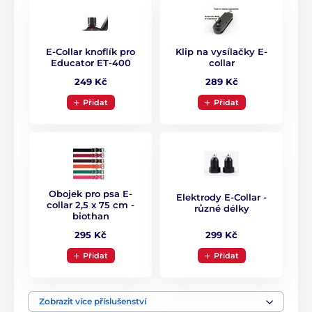
E-Collar knoflík pro
Klip na vysílačky E-
Educator ET-400
collar
249 Kč
289 Kč
Přidat
Přidat
Obojek pro psa E-
Elektrody E-Collar -
collar 2,5 x 75 cm -
různé délky
biothan
299 Kč
295 Kč
Přidat
Přidat
Během náročného tréninku v terénu oceníte zejména
dosah obojku až 1 200 m a na trhu zcela
bezkonkurenční vodotěsnost: Zařízení je
ponořitelné do hloubky 12,5 metrů a pejsek se s ním
Zobrazit více příslušenství