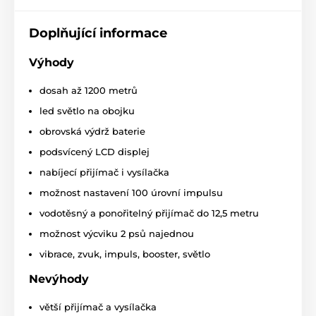
kulatém tvaru a velmi snadno se s ním tak zachází.
Tlačítka pro korekci přiléhají při držení vysílačky přimo
pod vaše prsty, proto není problém
Doplňující informace
ovládat výcvik "na
slepo"
bez neustálého sledování tlačítek. Ovladač lze
připnout na opasek.
Výhody
Podsvícený LCD displej a dle vaší potřeby
blikajicí
dosah až 1200 metrů
nebo svíticí obojek jsou obrovskou výhodou pro
výcvik v hroších světelných podmínkách
.
led světlo na obojku
obrovská výdrž baterie
podsvícený LCD displej
nabíjecí přijímač i vysílačka
možnost nastavení 100 úrovní impulsu
vodotěsný a ponořitelný přijímač do 12,5 metru
možnost výcviku 2 psů najednou
vibrace, zvuk, impuls, booster, světlo
Nevýhody
větší přijímač a vysílačka