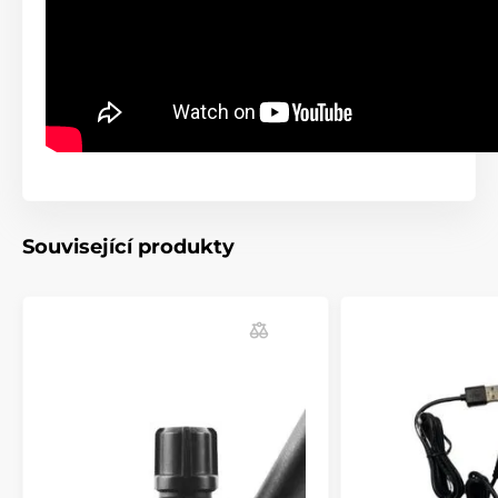
Když
vysílačku
upustíte do vody, jezera nebo
potoka, nepanikařte.
Plave a je vodotěsná.
Vybrat si můžete
ze 6 různých tréninkových
režimů
. Návod, jak trénovat, je součástí balení.
Obojek je vybavený
baterií
, kterou
snadno dobijete
pomocí nabíječky, kterou dostanete v balení.
100 úrovní impulzů
s možností nastavení
booster
,
kontinuální a momentální
korekce.
Související produkty