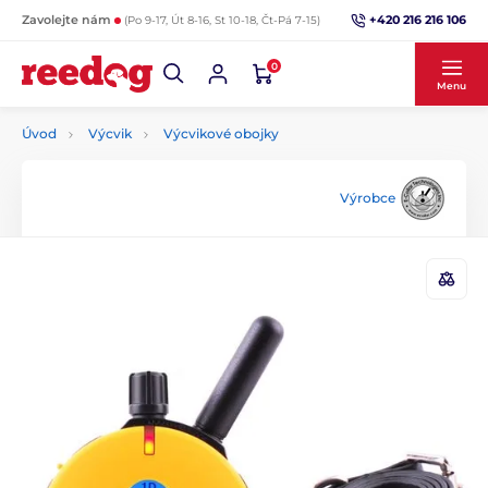
+420 216 216 106
Zavolejte nám
(Po 9-17, Út 8-16, St 10-18, Čt-Pá 7-15)
0
Menu
Úvod
Výcvik
Výcvikové obojky
Výrobce