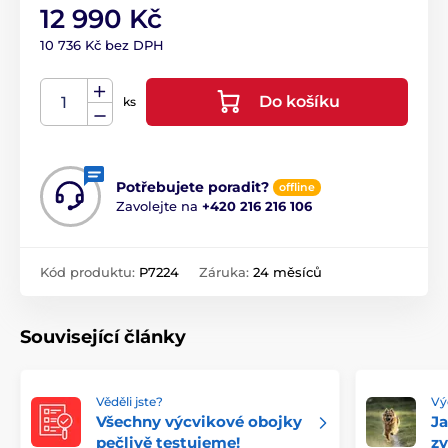
12 990 Kč
10 736 Kč bez DPH
Do košíku
ks
Potřebujete poradit?
offline
Zavolejte na
+420 216 216 106
Kód produktu:
P7224
Záruka:
24 měsíců
Související články
Věděli jste?
Vý
Všechny výcvikové obojky
Ja
pečlivě testujeme!
zv