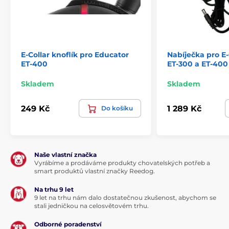
E-Collar knoflík pro Educator
Nabíječka pro E-
ET-400
ET-300 a ET-400
Skladem
Skladem
Dosah obojku
249 Kč
1 289 Kč
Do košíku
S
obojkem E-Collar Educator ET-400
můžete trénovat Vašeho psa bez použití
vodítka do vzdálenosti až 1200 metrů.
Dosah 1200 metrů je dostatečný pro běžný i
Naše vlastní značka
profesionální výcvik. Díky speciální patentované
Vyrábíme a prodáváme produkty chovatelských potřeb a
anténě nedochází ke ztrátám signálu v lese a horších
smart produktů vlastní značky Reedog.
podmínkách.
Na trhu 9 let
Typ korekce
9 let na trhu nám dalo dostatečnou zkušenost, abychom se
stali jedničkou na celosvětovém trhu.
Obojek E-Collar Educator ET-400
využívá
jako korekci
100
stupňů impulzů
, které
Odborné poradenství