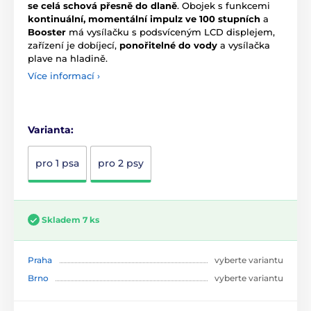
se celá schová přesně do dlaně
. Obojek s funkcemi
kontinuální, momentální impulz ve 100 stupních
a
Booster
má vysílačku s podsvíceným LCD displejem,
zařízení je dobíjecí,
ponořitelné do vody
a vysílačka
plave na hladině.
Více informací ›
Varianta:
pro 1 psa
pro 2 psy
Skladem 7 ks
Praha
vyberte variantu
Brno
vyberte variantu