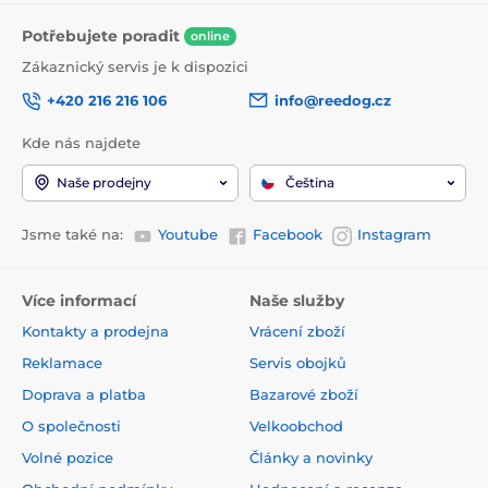
Potřebujete poradit
online
Zákaznický servis je k dispozici
+420 216 216 106
info@reedog.cz
Kde nás najdete
Naše prodejny
Čeština
Jsme také na:
Youtube
Facebook
Instagram
Více informací
Naše služby
Kontakty a prodejna
Vrácení zboží
Reklamace
Servis obojků
Doprava a platba
Bazarové zboží
O společnosti
Velkoobchod
Volné pozice
Články a novinky