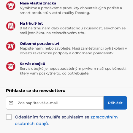
Naše vlastní značka
Vyrábíme a prodáváme produkty chovatelských potřeb a
smart produktů vlastní značky Reedog.
Na trhu 9 let
9 let na trhu nám dalo dostatečnou zkušenost, abychom se
stali jedničkou na celosvětovém trhu.
Odborné poradenství
Napište nám, nebo zavolejte. Naši zaměstnanci byli školeni v
oblasti zákaznické podpory a odborného poradenství.
Servis obojků
Servis obojků je nepostradatelným prvkem naší společnosti,
který vám poskytne to, co potřebujete.
Přihlaste se do newsletteru
Zde napište váš e-mail
Přihlásit
Odesláním formuláře souhlasím se
zpracováním
osobních údajů
.