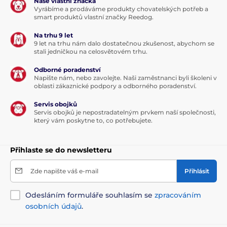
Naše vlastní značka
Vyrábíme a prodáváme produkty chovatelských potřeb a
smart produktů vlastní značky Reedog.
Na trhu 9 let
9 let na trhu nám dalo dostatečnou zkušenost, abychom se
stali jedničkou na celosvětovém trhu.
Odborné poradenství
Napište nám, nebo zavolejte. Naši zaměstnanci byli školeni v
oblasti zákaznické podpory a odborného poradenství.
Servis obojků
Servis obojků je nepostradatelným prvkem naší společnosti,
který vám poskytne to, co potřebujete.
Přihlaste se do newsletteru
Zde napište váš e-mail
Přihlásit
Odesláním formuláře souhlasím se
zpracováním
osobních údajů
.