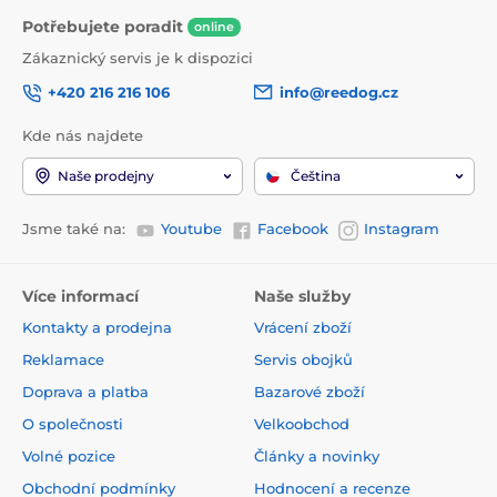
Potřebujete poradit
online
Zákaznický servis je k dispozici
+420 216 216 106
info@reedog.cz
Kde nás najdete
Naše prodejny
Čeština
Jsme také na:
Youtube
Facebook
Instagram
Více informací
Naše služby
Kontakty a prodejna
Vrácení zboží
Reklamace
Servis obojků
Doprava a platba
Bazarové zboží
O společnosti
Velkoobchod
Volné pozice
Články a novinky
Obchodní podmínky
Hodnocení a recenze