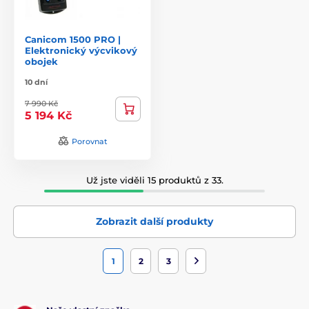
Canicom 1500 PRO |
Elektronický výcvikový
obojek
10 dní
7 990 Kč
5 194 Kč
Porovnat
Už jste viděli 15 produktů z 33.
Zobrazit další produkty
1
2
3