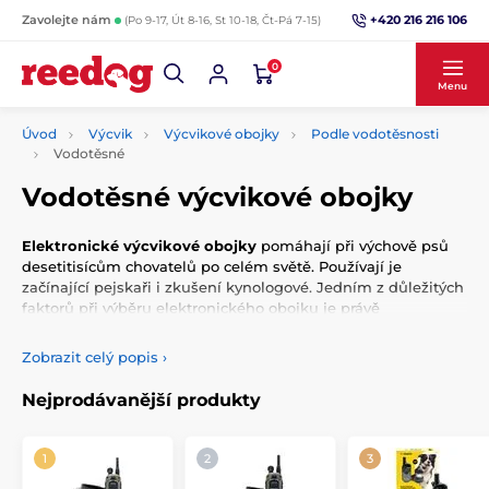
+420 216 216 106
Zavolejte nám
(Po 9-17, Út 8-16, St 10-18, Čt-Pá 7-15)
0
Menu
Úvod
Výcvik
Výcvikové obojky
Podle vodotěsnosti
Vodotěsné
Vodotěsné výcvikové obojky
Elektronické výcvikové obojky
pomáhají při výchově psů
desetitisícům chovatelů po celém světě. Používají je
začínající pejskaři i zkušení kynologové. Jedním z důležitých
faktorů při výběru elektronického obojku je právě
vodotěsnost. Vodotěsně výcvikové obojky jsou vhodné pro ty
plemená psů, které mají rádi vodu a jsou s ní často v
Zobrazit celý popis
›
kontaktu. Nevadí jím ani ponoření do vody.
Nejprodávanější produkty