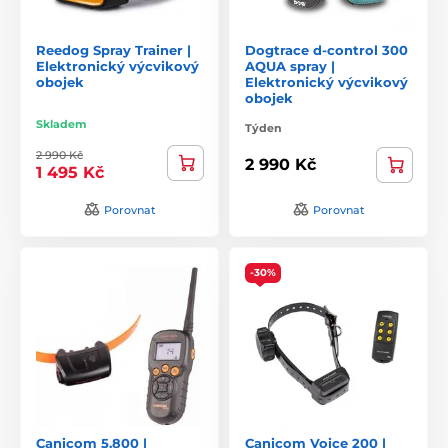
Reedog Spray Trainer |
Dogtrace d-control 300
Elektronický výcvikový
AQUA spray |
obojek
Elektronický výcvikový
obojek
Skladem
Týden
2 990 Kč
2 990 Kč
1 495 Kč
Porovnat
Porovnat
-30%
Canicom 5.800 |
Canicom Voice 200 |