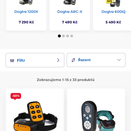
Dogtra 1200X
Dogtra ARC-X
Dogtra 600iQ
7 290 Kč
7 490 Kč
5 490 Kč
Řazení
Filtr
Zobrazujeme 1-15 z 33 produktů
-50%