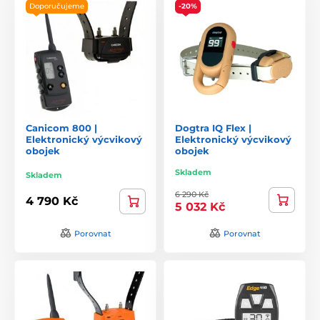
Doporučujeme
-20%
Canicom 800 |
Dogtra IQ Flex |
Elektronický výcvikový
Elektronický výcvikový
obojek
obojek
Skladem
Skladem
6 290 Kč
4 790 Kč
5 032 Kč
Porovnat
Porovnat