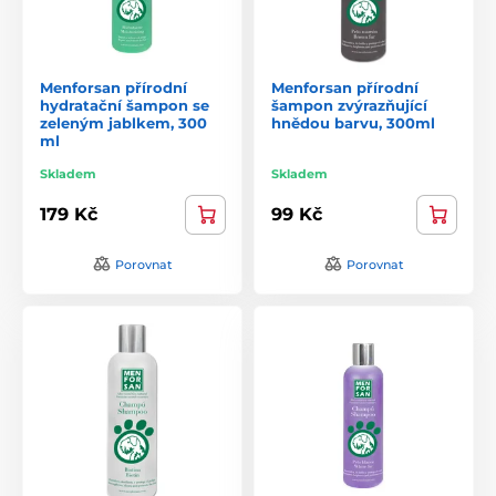
Menforsan přírodní
Menforsan přírodní
hydratační šampon se
šampon zvýrazňující
zeleným jablkem, 300
hnědou barvu, 300ml
ml
Skladem
Skladem
179 Kč
99 Kč
Porovnat
Porovnat