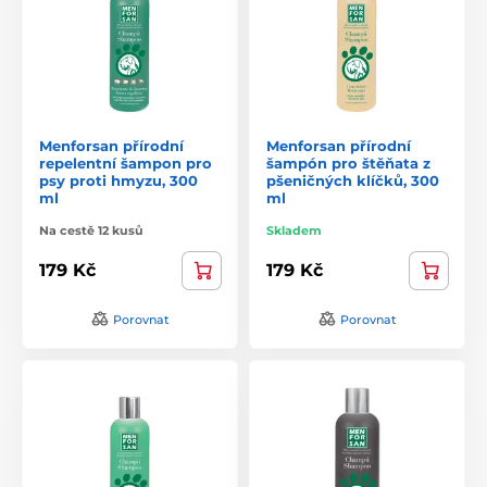
Menforsan přírodní
Menforsan přírodní
repelentní šampon pro
šampón pro štěňata z
psy proti hmyzu, 300
pšeničných klíčků, 300
ml
ml
Na cestě 12 kusů
Skladem
179 Kč
179 Kč
Porovnat
Porovnat