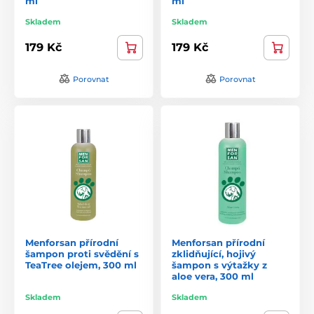
ml
ml
Skladem
Skladem
179 Kč
179 Kč
Porovnat
Porovnat
Menforsan přírodní
Menforsan přírodní
šampon proti svědění s
zklidňující, hojivý
TeaTree olejem, 300 ml
šampon s výtažky z
aloe vera, 300 ml
Skladem
Skladem