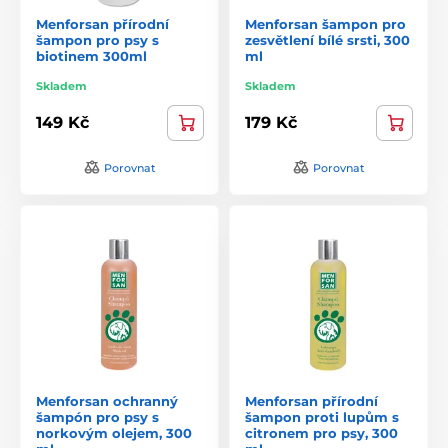
Menforsan přírodní
Menforsan šampon pro
šampon pro psy s
zesvětlení bílé srsti, 300
biotinem 300ml
ml
Skladem
Skladem
149 Kč
179 Kč
Porovnat
Porovnat
Menforsan ochranný
Menforsan přírodní
šampón pro psy s
šampon proti lupům s
norkovým olejem, 300
citronem pro psy, 300