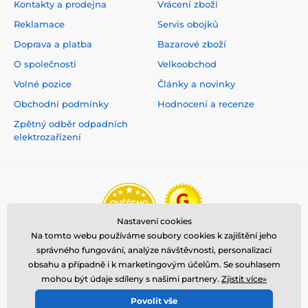
Kontakty a prodejna
Vrácení zboží
Reklamace
Servis obojků
Doprava a platba
Bazarové zboží
O společnosti
Velkoobchod
Volné pozice
Články a novinky
Obchodní podmínky
Hodnocení a recenze
Zpětný odběr odpadních
elektrozařízení
Nastavení cookies
Na tomto webu používáme soubory cookies k zajištění jeho
správného fungování, analýze návštěvnosti, personalizaci
obsahu a případně i k marketingovým účelům. Se souhlasem
mohou být údaje sdíleny s našimi partnery.
Zjistit více»
Povolit vše
© 2026 www.reedog.cz ⦁ E-shop vytvořila
SIMPLIA.cz