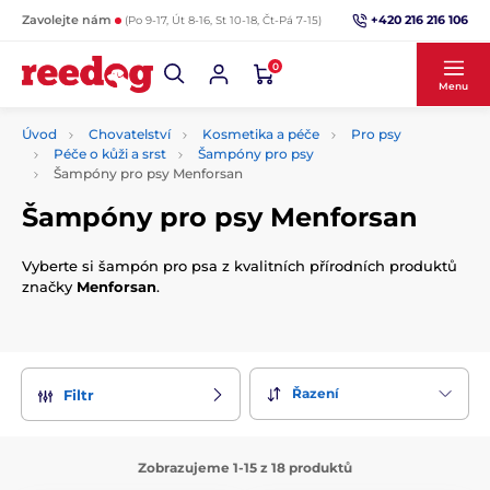
+420 216 216 106
Zavolejte nám
(Po 9-17, Út 8-16, St 10-18, Čt-Pá 7-15)
0
Menu
Úvod
Chovatelství
Kosmetika a péče
Pro psy
Péče o kůži a srst
Šampóny pro psy
Šampóny pro psy Menforsan
Šampóny pro psy Menforsan
Vyberte si šampón pro psa z kvalitních přírodních produktů
značky
Menforsan
.
Řazení
Filtr
Zobrazujeme 1-15 z 18 produktů