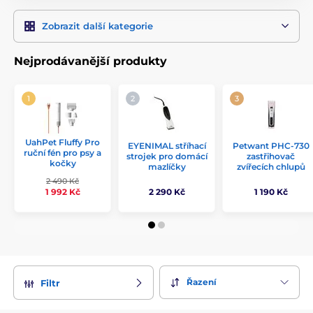
Zobrazit další kategorie
Nejprodávanější produkty
UahPet Fluffy Pro
EYENIMAL stříhací
Petwant PHC-730
ruční fén pro psy a
strojek pro domácí
zastřihovač
kočky
mazlíčky
zvířecích chlupů
2 490 Kč
2 290 Kč
1 190 Kč
1 992 Kč
Řazení
Filtr