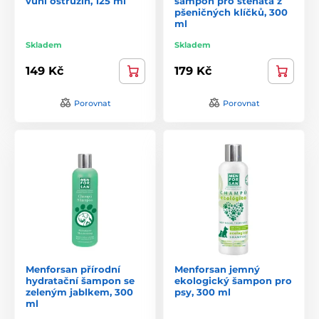
vůní ostružin, 125 ml
šampón pro štěňata z
pšeničných klíčků, 300
ml
Skladem
Skladem
149 Kč
179 Kč
Porovnat
Porovnat
Menforsan přírodní
Menforsan jemný
hydratační šampon se
ekologický šampon pro
zeleným jablkem, 300
psy, 300 ml
ml