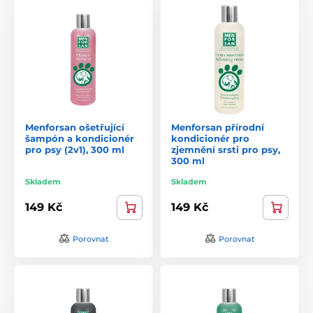
Menforsan ošetřující
Menforsan přírodní
šampón a kondicionér
kondicionér pro
pro psy (2v1), 300 ml
zjemnění srsti pro psy,
300 ml
Skladem
Skladem
149 Kč
149 Kč
Porovnat
Porovnat