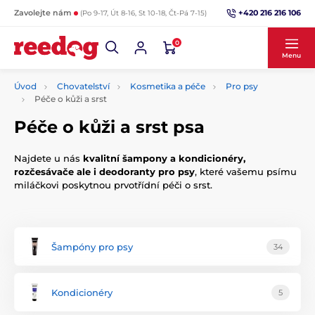
+420 216 216 106
Zavolejte nám
(Po 9-17, Út 8-16, St 10-18, Čt-Pá 7-15)
0
Menu
Úvod
Chovatelství
Kosmetika a péče
Pro psy
Péče o kůži a srst
Péče o kůži a srst psa
Najdete u nás
kvalitní šampony a kondicionéry,
rozčesávače ale i deodoranty pro psy
, které vašemu psímu
miláčkovi poskytnou prvotřídní péči o srst.
Šampóny pro psy
34
Kondicionéry
5