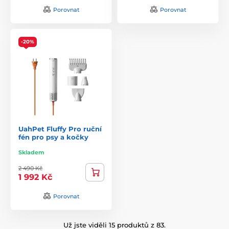
Porovnat
Porovnat
-20%
UahPet Fluffy Pro ruční
fén pro psy a kočky
Skladem
2 490 Kč
1 992 Kč
Porovnat
Už jste viděli 15 produktů z 83.