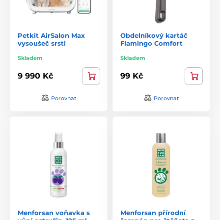
Petkit AirSalon Max
Obdelníkový kartáč
vysoušeč srsti
Flamingo Comfort
Skladem
Skladem
9 990 Kč
99 Kč
Porovnat
Porovnat
Menforsan voňavka s
Menforsan přírodní