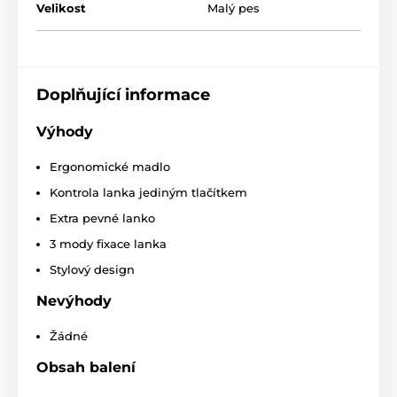
Velikost
Malý pes
Design, jaký si snadno zamilujete!
Doplňující informace
Když se v jediném produktu setká kvalita s moderní
úpravou, tak si výsledek snadno zamilujete!
Svěží,
Výhody
originální i praktický je proto i design vodítka
Reedog Senza.
Dostanete ho nejen ve čtyřech různých
velikostech, ale i v šesti barevných variantách.
Ergonomické madlo
Kontrola lanka jediným tlačítkem
Extra pevné lanko
3 mody fixace lanka
Stylový design
Nevýhody
Žádné
Obsah balení