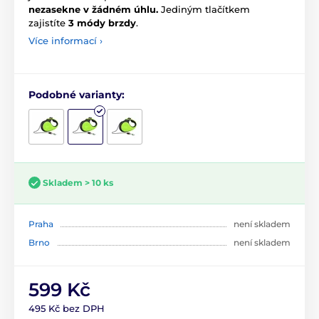
nezasekne v žádném úhlu.
Jediným tlačítkem
zajistíte
3 módy brzdy
.
Více informací ›
Podobné varianty:
Skladem > 10 ks
Praha
není skladem
Brno
není skladem
599 Kč
495 Kč bez DPH