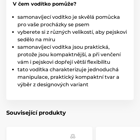
V čem vodítko pomůže?
Jediným stiskem: pohotová kontrola
brzdy
samonavíjecí vodítko je skvělá pomůcka
pro vaše procházky se psem
Ať už vás zaskočí setkání s jiným psem, kolemjdoucí
vyberete si z různých velikostí, aby pejskovi
nebo projíždějící auto,
vodítko Reedog Senza vám
sedělo na míru
dovolí přesnou kontrolu intuitivním ovládáním
samonavíjecí vodítka jsou praktická,
brzdového tlačítka.
Jedním stiskem si tak pohotově
přitáhnete, zastavíte nebo uvolníte
speciální lanko
protože jsou kompaktnější, a při venčení
vodítka, které se nikdy nezamotá
.
vám i pejskovi dopřejí větší flexibilitu
tato vodítka charakterizuje jednoduchá
Technické specifikace se mohou změnit bez
výslovného upozornění. Obrázky mají pouze
manipulace, praktický kompaktní tvar a
ilustrativní charakter.
výběr z designových variant
Produkt je zařazen v kategoriích
Související produkty
Chovatelství
Potřeby pro venčení
Vodítka
Samonavíjecí vodítka
Lanková
Pro malé psy