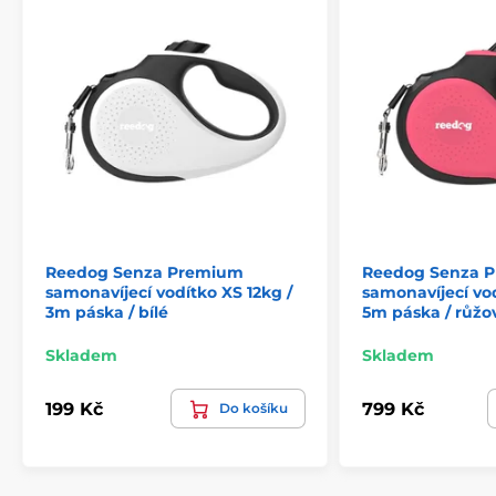
Reedog Senza Premium
Reedog Senza 
samonavíjecí vodítko XS 12kg /
samonavíjecí vod
3m páska / bílé
5m páska / růžo
Skladem
Skladem
199 Kč
799 Kč
Do košíku