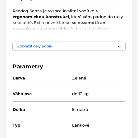
Reedog Senza je vysoce kvalitní vodítko
s
ergonomickou konstrukcí
, které vám padne do ruky
jako ulité
.
Extra pevné lanko
se nezamotá ani
nezasekne v žádném úhlu.
Jediným tlačítkem
zajistíte
3 módy brzdy
. Je jedno, kam se s chlupáčem
vydáte,
vodítko Reedog Senza
vám kdekoliv zaručí
pohodlné a snadné zacházení
, a tím i spolehlivou
Zobrazit celý popis
kontrolu. Kdo má psa ví, že rychlá reakce často
rozhodne o výsledku krizové situace nejen při
vycházce.
Parametry
Barva
Zelená
Váha psa
do 12 kg
Délka
5 metrů
Typ
Lankové