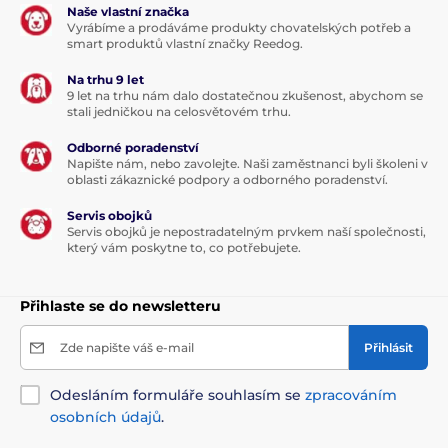
Naše vlastní značka
Vyrábíme a prodáváme produkty chovatelských potřeb a
smart produktů vlastní značky Reedog.
Na trhu 9 let
9 let na trhu nám dalo dostatečnou zkušenost, abychom se
stali jedničkou na celosvětovém trhu.
Odborné poradenství
Napište nám, nebo zavolejte. Naši zaměstnanci byli školeni v
oblasti zákaznické podpory a odborného poradenství.
Servis obojků
Servis obojků je nepostradatelným prvkem naší společnosti,
který vám poskytne to, co potřebujete.
Přihlaste se do newsletteru
Zde napište váš e-mail
Přihlásit
Odesláním formuláře souhlasím se
zpracováním
osobních údajů
.