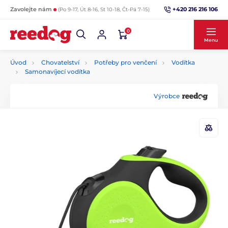
+420 216 216 106
Zavolejte nám
(Po 9-17, Út 8-16, St 10-18, Čt-Pá 7-15)
0
Menu
Úvod
Chovatelství
Potřeby pro venčení
Vodítka
Samonavíjecí vodítka
Výrobce