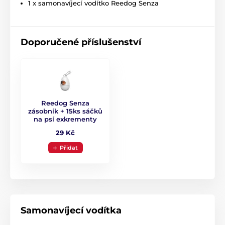
1 x samonavíjecí vodítko Reedog Senza
Extra pevné lanko proti zamotání!
Doporučené příslušenství
Vodítka Reedog jsou osazena lankem, které se
nikdy
nepřekroutí a nezasekne
. Lanko je vyrobeno
z
materiálu s vysokou odolností v tahu
. Tkanina se
využívá ve vojenství při výrobě padáků, proto se
vyznačuje výbornou schopností vydržet zátěž.
Reedog Senza
zásobník + 15ks sáčků
na psí exkrementy
29 Kč
Přidat
Samonavíjecí vodítka