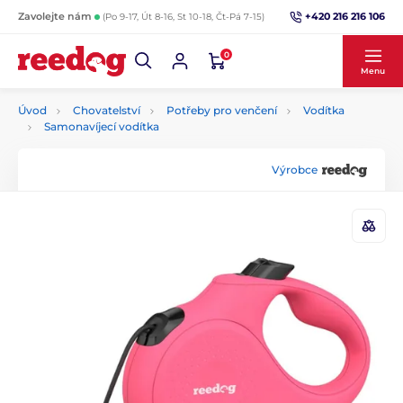
+420 216 216 106
Zavolejte nám
(Po 9-17, Út 8-16, St 10-18, Čt-Pá 7-15)
0
Menu
Úvod
Chovatelství
Potřeby pro venčení
Vodítka
Samonavíjecí vodítka
Výrobce