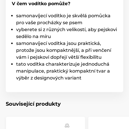
V čem vodítko pomůže?
Ať už vás zaskočí setkání s jiným psem, kolemjdoucí
nebo projíždějící auto,
vodítko Reedog Senza vám
samonavíjecí vodítko je skvělá pomůcka
dovolí přesnou kontrolu intuitivním ovládáním
pro vaše procházky se psem
brzdového tlačítka.
Jedním stiskem si tak pohotově
vyberete si z různých velikostí, aby pejskovi
přitáhnete, zastavíte nebo uvolníte
speciální lanko
vodítka, které se nikdy nezamotá
.
sedělo na míru
samonavíjecí vodítka jsou praktická,
Technické specifikace se mohou změnit bez
protože jsou kompaktnější, a při venčení
výslovného upozornění. Obrázky mají pouze
ilustrativní charakter.
vám i pejskovi dopřejí větší flexibilitu
tato vodítka charakterizuje jednoduchá
manipulace, praktický kompaktní tvar a
Produkt je zařazen v kategoriích
výběr z designových variant
Chovatelství
Potřeby pro venčení
Vodítka
Samonavíjecí vodítka
Související produkty
Lanková
Pro malé psy