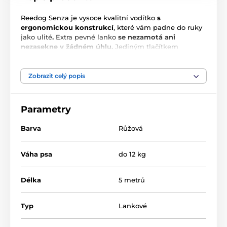
Reedog Senza je vysoce kvalitní vodítko
s
ergonomickou konstrukcí
, které vám padne do ruky
jako ulité
.
Extra pevné lanko
se nezamotá ani
nezasekne v žádném úhlu.
Jediným tlačítkem
zajistíte
3 módy brzdy
. Je jedno, kam se s chlupáčem
vydáte,
vodítko Reedog Senza
vám kdekoliv zaručí
pohodlné a snadné zacházení
, a tím i spolehlivou
Zobrazit celý popis
kontrolu. Kdo má psa ví, že rychlá reakce často
rozhodne o výsledku krizové situace nejen při
vycházce.
Parametry
Barva
Růžová
Váha psa
do 12 kg
Délka
5 metrů
Typ
Lankové