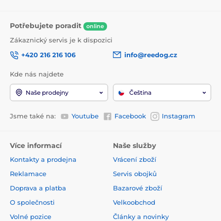
Potřebujete poradit
online
Zákaznický servis je k dispozici
+420 216 216 106
info@reedog.cz
Kde nás najdete
Naše prodejny
Čeština
Jsme také na:
Youtube
Facebook
Instagram
Více informací
Naše služby
Kontakty a prodejna
Vrácení zboží
Reklamace
Servis obojků
Doprava a platba
Bazarové zboží
O společnosti
Velkoobchod
Volné pozice
Články a novinky