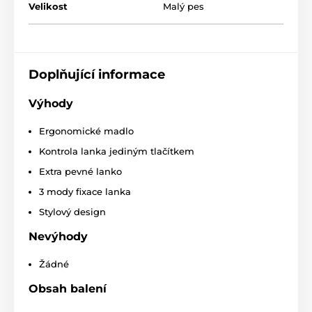
Velikost
Malý pes
Design, jaký si snadno zamilujete!
Doplňující informace
Když se v jediném produktu setká kvalita s moderní
úpravou, tak si výsledek snadno zamilujete!
Svěží,
Výhody
originální i praktický je proto i design vodítka
Reedog Senza.
Dostanete ho nejen ve čtyřech různých
velikostech, ale i v šesti barevných variantách.
Ergonomické madlo
Kontrola lanka jediným tlačítkem
Extra pevné lanko
3 mody fixace lanka
Stylový design
Nevýhody
Žádné
Obsah balení