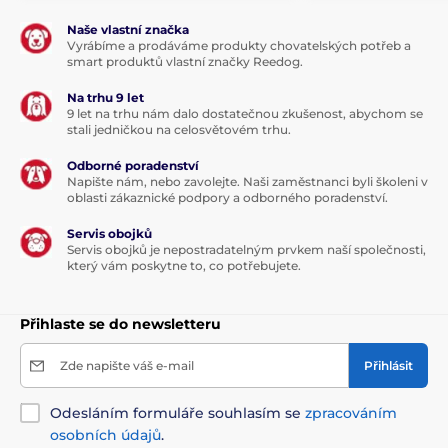
Naše vlastní značka
Vyrábíme a prodáváme produkty chovatelských potřeb a
smart produktů vlastní značky Reedog.
Na trhu 9 let
9 let na trhu nám dalo dostatečnou zkušenost, abychom se
stali jedničkou na celosvětovém trhu.
Odborné poradenství
Napište nám, nebo zavolejte. Naši zaměstnanci byli školeni v
oblasti zákaznické podpory a odborného poradenství.
Servis obojků
Servis obojků je nepostradatelným prvkem naší společnosti,
který vám poskytne to, co potřebujete.
Přihlaste se do newsletteru
Zde napište váš e-mail
Přihlásit
Odesláním formuláře souhlasím se
zpracováním
osobních údajů
.