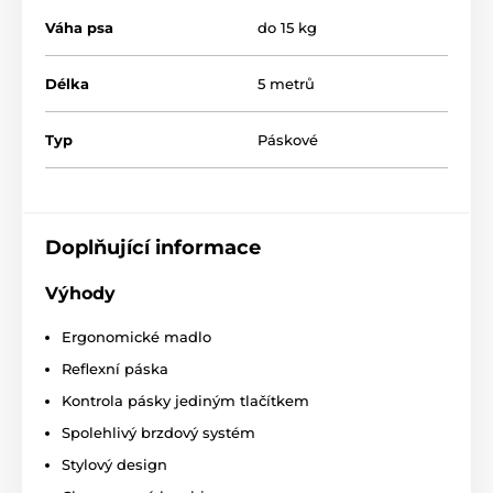
ilustrativní charakter.
Váha psa
do 15 kg
Délka
5 metrů
Produkt je zařazen v kategoriích
Typ
Chovatelství
Potřeby pro venčení
Páskové
Vodítka
Samonavíjecí vodítka
Pásková
% Chovatelství
Doplňující informace
% Potřeby pro venčení
Výhody
Ergonomické madlo
Reflexní páska
Kontrola pásky jediným tlačítkem
Spolehlivý brzdový systém
Stylový design