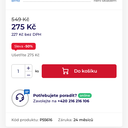
Brno
není skladem
549 Kč
275 Kč
227 Kč bez DPH
Sleva
-50%
Ušetříte 275 Kč
Do košíku
ks
Potřebujete poradit?
online
Zavolejte na
+420 216 216 106
Kód produktu:
P55616
Záruka:
24 měsíců