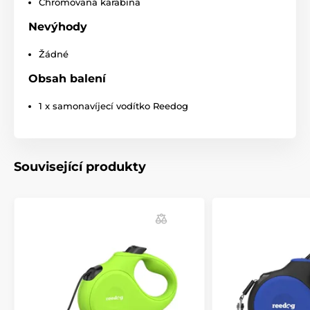
Chromovaná karabina
Nevýhody
Žádné
Obsah balení
1 x samonavíjecí vodítko Reedog
Související produkty