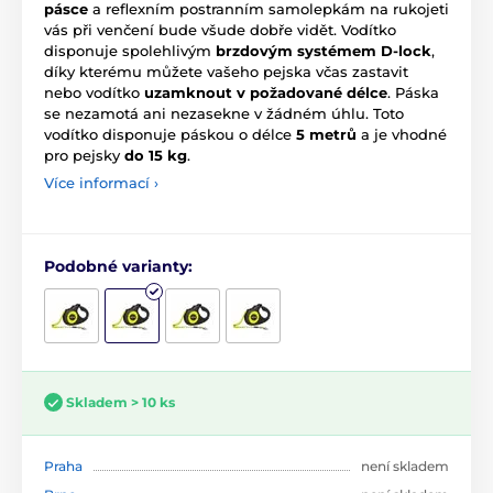
pásce
a reflexním postranním samolepkám na rukojeti
vás při venčení bude všude dobře vidět. Vodítko
disponuje spolehlivým
brzdovým systémem D-lock
,
díky kterému můžete vašeho pejska včas zastavit
nebo vodítko
uzamknout v požadované délce
. Páska
se nezamotá ani nezasekne v žádném úhlu. Toto
vodítko disponuje páskou o délce
5 metrů
a je vhodné
pro pejsky
do 15 kg
.
Více informací ›
Podobné varianty:
Skladem > 10 ks
Praha
není skladem