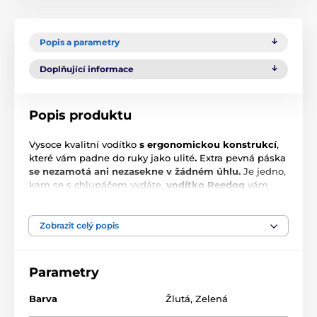
Popis a parametry
Doplňující informace
Popis produktu
Vysoce kvalitní vodítko
s ergonomickou konstrukcí
,
které vám padne do ruky jako ulité
.
Extra pevná páska
se nezamotá ani nezasekne v žádném úhlu.
Je jedno,
kam se s chlupáčem vydáte,
vodítko Reedog
vám
kdekoliv zaručí
pohodlné a snadné zacházení
, a tím i
spolehlivou kontrolu. Kdo má psa ví, že rychlá reakce
často rozhodne o výsledku krizové situace nejen při
Zobrazit celý popis
vycházce. Vodítko je dostupné ve
4 velikostech
pro
všechny váhové kategorie pejsků, k obojku vašeho
pejska jej upevníte pomocí kvalitní pevné
Parametry
chromované karabiny
.
Barva
Žlutá
,
Zelená
Technické specifikace se mohou změnit bez
výslovného upozornění. Obrázky mají pouze