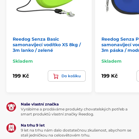
Reedog Senza Basic
Reedog Senza 
samonavíjecí vodítko XS 8kg /
samonavíjecí vod
3m lanko / zelené
3m páska / mod
Skladem
Skladem
199 Kč
199 Kč
Do košíku
Naše vlastní značka
Vyrábíme a prodáváme produkty chovatelských potřeb a
smart produktů vlastní značky Reedog.
Na trhu 9 let
9 let na trhu nám dalo dostatečnou zkušenost, abychom se
stali jedničkou na celosvětovém trhu.