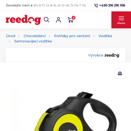
+420 216 216 106
Zavolejte nám
(Po 9-17, Út 8-16, St 10-18, Čt-Pá 7-15)
0
Menu
Úvod
Chovatelství
Potřeby pro venčení
Vodítka
Samonavíjecí vodítka
Výrobce