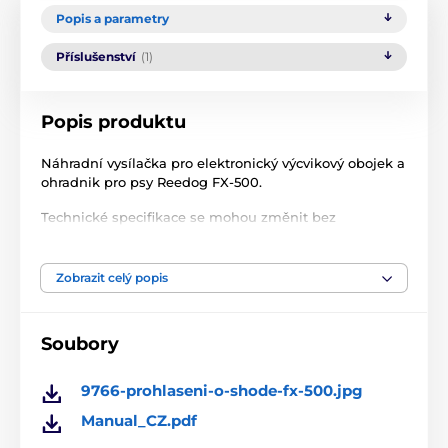
Popis a parametry
Příslušenství
(1)
Popis produktu
Náhradní vysílačka pro elektronický výcvikový obojek a
ohradnik pro psy Reedog FX-500.
Technické specifikace se mohou změnit bez
výslovného upozornění. Obrázky mají pouze
ilustrativní charakter.
Zobrazit celý popis
Produkt je zařazen v kategoriích
Soubory
Příslušenství výcvikové obojky
Vysílačky
9766-prohlaseni-o-shode-fx-500.jpg
Vysílačky Reedog
Manual_CZ.pdf