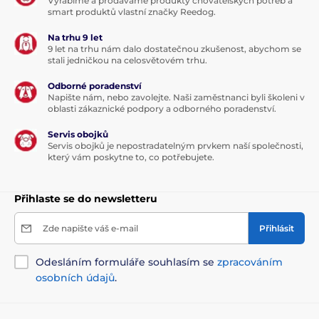
Vyrábíme a prodáváme produkty chovatelských potřeb a
smart produktů vlastní značky Reedog.
Na trhu 9 let
9 let na trhu nám dalo dostatečnou zkušenost, abychom se
stali jedničkou na celosvětovém trhu.
Odborné poradenství
Napište nám, nebo zavolejte. Naši zaměstnanci byli školeni v
oblasti zákaznické podpory a odborného poradenství.
Servis obojků
Servis obojků je nepostradatelným prvkem naší společnosti,
který vám poskytne to, co potřebujete.
Přihlaste se do newsletteru
Zde napište váš e-mail
Přihlásit
Odesláním formuláře souhlasím se
zpracováním
osobních údajů
.