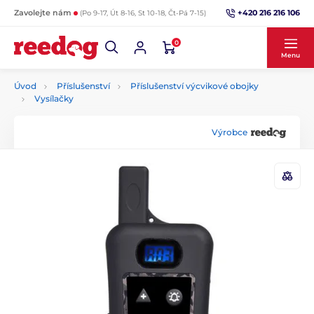
+420 216 216 106
Zavolejte nám
(Po 9-17, Út 8-16, St 10-18, Čt-Pá 7-15)
0
Menu
Úvod
Příslušenství
Příslušenství výcvikové obojky
Vysílačky
Výrobce