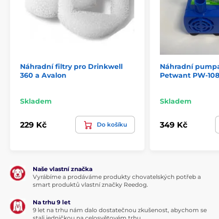
Náhradní filtry pro Drinkwell
Náhradní pumpa
360 a Avalon
Petwant PW-10
Skladem
Skladem
229 Kč
349 Kč
Do košíku
Naše vlastní značka
Vyrábíme a prodáváme produkty chovatelských potřeb a
smart produktů vlastní značky Reedog.
Na trhu 9 let
9 let na trhu nám dalo dostatečnou zkušenost, abychom se
stali jedničkou na celosvětovém trhu.