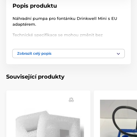
Popis produktu
Náhradní pumpa pro fontánku Drinkwell Mini s EU
adaptérem.
Technické specifikace se mohou změnit bez
výslovného upozornění. Obrázky mají pouze
ilustrativní charakter.
Zobrazit celý popis
Technické specifikace se mohou změnit bez
výslovného upozornění. Obrázky mají pouze
ilustrativní charakter.
Související produkty
Produkt je zařazen v kategoriích
Dávkovače / Fontány / Misky
Kočky
Příslušenství fontány