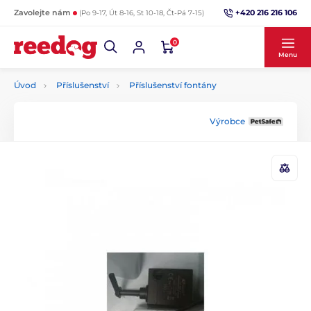
+420 216 216 106
Zavolejte nám
(Po 9-17, Út 8-16, St 10-18, Čt-Pá 7-15)
0
Menu
Úvod
Příslušenství
Příslušenství fontány
Výrobce