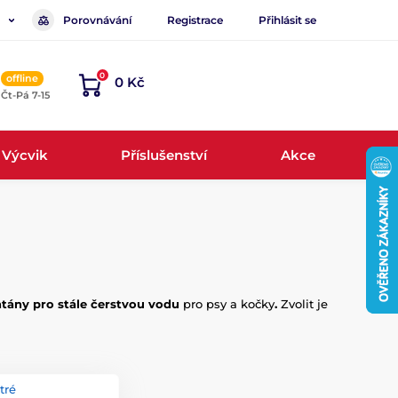
Porovnávání
Registrace
Přihlásit se
0
offline
0 Kč
, Čt-Pá 7-15
Výcvik
Příslušenství
Akce
ntány pro stále čerstvou vodu
pro psy a kočky
.
Zvolit je
tré