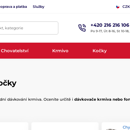
oprava a platba
Služby
CZK
+420 216 216 106
t, kategorie
Po 9-17, Út 8-16, St 10-18
Chovatelství
Krmivo
Kočky
kočky
dní dávkování krmiva. Oceníte určitě i
dávkovače krmiva
nebo
fo
Chy