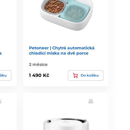
Petoneer | Chytrá automatická
a
chladící miska na dvě porce
2 měsíce
1 490 Kč
šíku
Do košíku