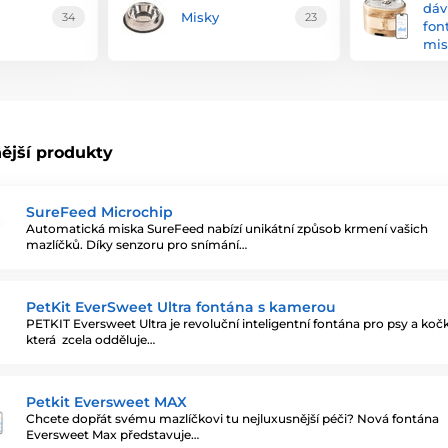
dáv
Misky
34
23
fon
mis
ější produkty
SureFeed Microchip
Automatická miska SureFeed nabízí unikátní způsob krmení vašich
mazlíčků. Díky senzoru pro snímání…
PetKit EverSweet Ultra fontána s kamerou
PETKIT Eversweet Ultra je revoluční inteligentní fontána pro psy a koč
která zcela odděluje…
Petkit Eversweet MAX
Chcete dopřát svému mazlíčkovi tu nejluxusnější péči? Nová fontána
Eversweet Max představuje…