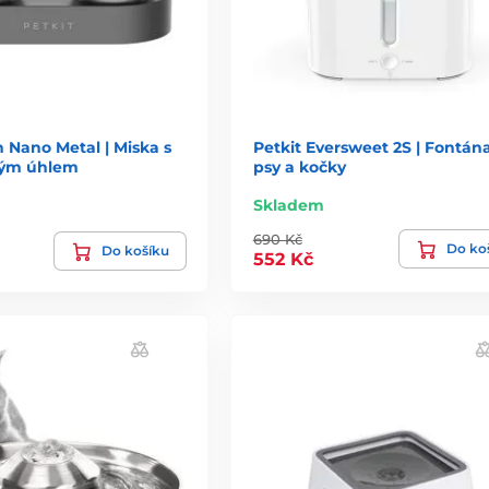
h Nano Metal | Miska s
Petkit Eversweet 2S | Fontán
ným úhlem
psy a kočky
Skladem
690 Kč
Do ko
Do košíku
552 Kč