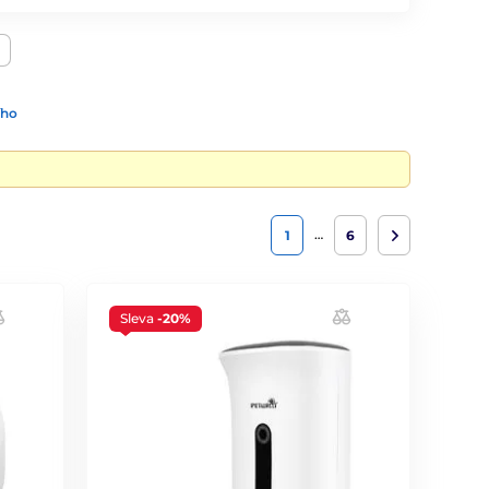
ího
…
1
6
Sleva
-20%