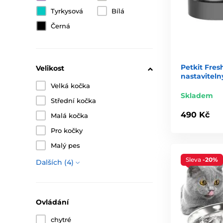
Tyrkysová
Bílá
Černá
Petkit Fres
Velikost
nastavitel
Velká kočka
Skladem
Střední kočka
490 Kč
Malá kočka
Pro kočky
Malý pes
Sleva
-20%
Dalších (4)
Ovládání
chytré