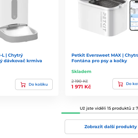
-L | Chytrý
Petkit Eversweet MAX | Chytr
ý dávkovač krmiva
Fontána pro psy a kočky
Skladem
2 190 Kč
Do ko
Do košíku
1 971 Kč
Už jste viděli 15 produktů z 7
Zobrazit další produkty