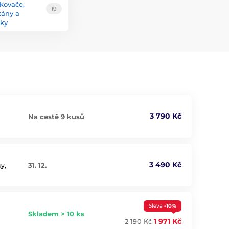
kovače,
19
tány a
ky
3 790 Kč
Na cestě 9 kusů
3 490 Kč
31. 12.
ky,
Sleva
-10%
Skladem > 10 ks
1 971 Kč
2 190 Kč