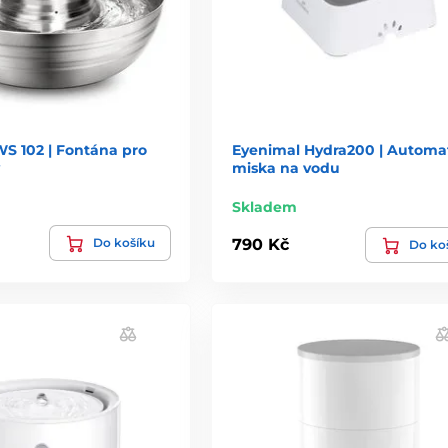
S 102 | Fontána pro
Eyenimal Hydra200 | Automa
miska na vodu
Skladem
Do košíku
790 Kč
Do ko