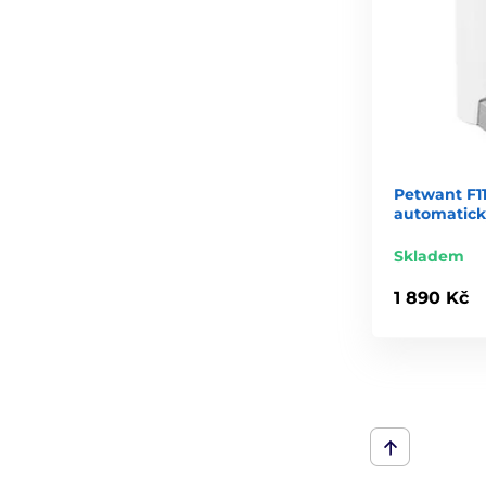
Petwant F11
automatick
Skladem
1 890 Kč