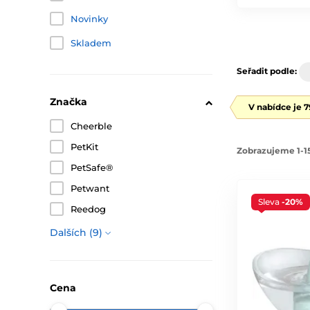
Novinky
Skladem
Seřadit podle:
Značka
V nabídce je 
Cheerble
PetKit
Zobrazujeme 1-15
PetSafe®
Petwant
Sleva
-20%
Reedog
Dalších (9)
Cena