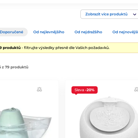
Zobrazit více produktů
Doporučené
Od nejlevnějšího
Od nejdražšího
Od nejnovějš
79 produktů
- filtrujte výsledky přesně dle Vašich požadavků.
 z 79 produktů
Sleva
-20%