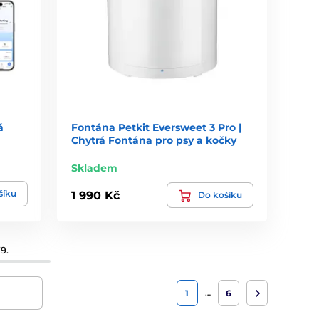
á
Fontána Petkit Eversweet 3 Pro |
Chytrá Fontána pro psy a kočky
Skladem
šíku
1 990 Kč
Do košíku
9.
…
1
6