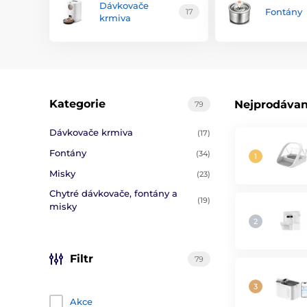
Dávkovače
Fontány
17
krmiva
Kategorie
Nejprodávan
79
Dávkovače krmiva
(17)
Fontány
(34)
Misky
(23)
Chytré dávkovače, fontány a
(19)
misky
Filtr
79
Akce