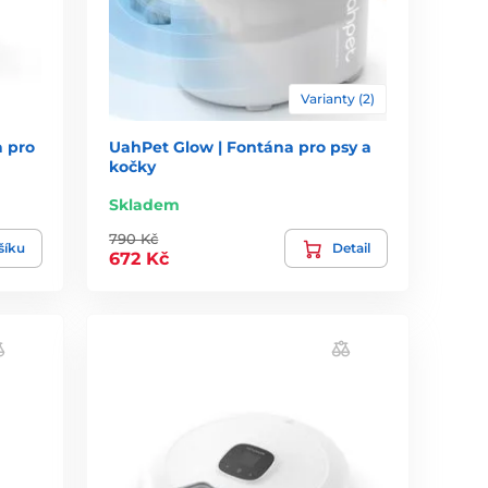
Varianty (2)
a pro
UahPet Glow | Fontána pro psy a
kočky
Skladem
790 Kč
šíku
Detail
672 Kč