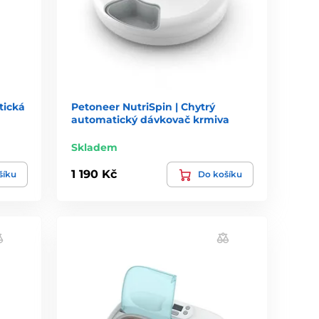
tická
Petoneer NutriSpin | Chytrý
automatický dávkovač krmiva
Skladem
1 190 Kč
šíku
Do košíku