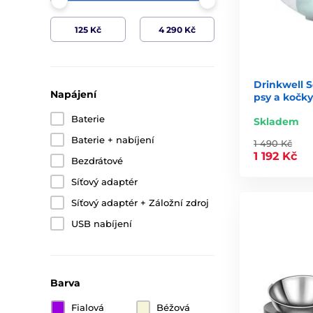
Drinkwell 
Napájení
psy a kočky
Baterie
Skladem
Baterie + nabíjení
1 490 Kč
1 192 Kč
Bezdrátové
Síťový adaptér
Síťový adaptér + Záložní zdroj
USB nabíjení
Barva
Fialová
Béžová