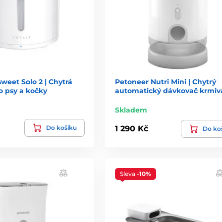
sweet Solo 2 | Chytrá
Petoneer Nutri Mini | Chytrý
o psy a kočky
automatický dávkovač krmiv
Skladem
Do košíku
1 290 Kč
Do ko
Sleva
-10%