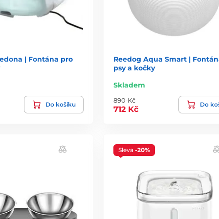
Sedona | Fontána pro
Reedog Aqua Smart | Fontán
psy a kočky
Skladem
890 Kč
Do košíku
Do ko
712 Kč
Sleva
-20%