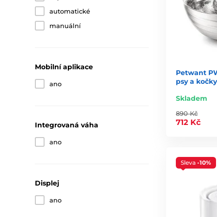
automatické
manuální
Mobilní aplikace
Petwant PW
psy a kočky
ano
Skladem
890 Kč
712 Kč
Integrovaná váha
ano
Sleva
-10%
Displej
ano