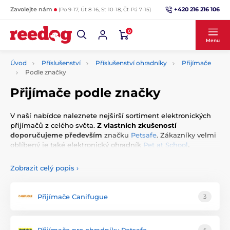
+420 216 216 106
Zavolejte nám
(Po 9-17, Út 8-16, St 10-18, Čt-Pá 7-15)
0
Menu
Úvod
Příslušenství
Příslušenství ohradníky
Přijímače
Podle značky
Přijímače podle značky
V naší nabídce naleznete nejširší sortiment elektronických
přijímačů z celého světa.
Z vlastních zkušeností
doporučujeme především
značku
Petsafe
. Zákazníky velmi
oblíbený je také elektronický ohradník
Pet at School
.
Neviditelné ploty pro psy
lze filtrovat ve třech kategoriích:
Podle
velikosti plemene
,
podle značky
a podle
obvodu
Zobrazit celý popis
›
pozemku
. Více parametrů můžete filtrovat kliknutím na
odkaz „
zobrazit filtr
“ pod kategoriemi.
Přijímače Canifugue
3
Co jsou elektronické ohradníky?
Přijímače pro ohradníky Petsafe
5