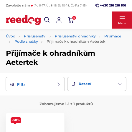
+420 216 216 106
Zavolejte nám
(Po 9-17, Út 8-16, St 10-18, Čt-Pá 7-15)
0
Menu
Úvod
Příslušenství
Příslušenství ohradníky
Přijímače
Podle značky
Přijímače k ohradníkům Aetertek
Přijímače k ohradníkům
Aetertek
Řazení
Filtr
Zobrazujeme 1-1 z 1 produktů
-50%