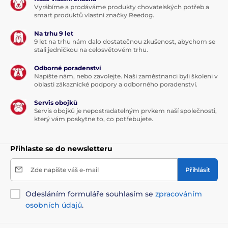
Vyrábíme a prodáváme produkty chovatelských potřeb a
smart produktů vlastní značky Reedog.
Na trhu 9 let
9 let na trhu nám dalo dostatečnou zkušenost, abychom se
stali jedničkou na celosvětovém trhu.
Odborné poradenství
Napište nám, nebo zavolejte. Naši zaměstnanci byli školeni v
oblasti zákaznické podpory a odborného poradenství.
Servis obojků
Servis obojků je nepostradatelným prvkem naší společnosti,
který vám poskytne to, co potřebujete.
Přihlaste se do newsletteru
Zde napište váš e-mail
Přihlásit
Odesláním formuláře souhlasím se
zpracováním
osobních údajů
.