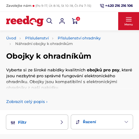
+420 216 216 106
Zavolejte nám
(Po 9-17, Út 8-16, St 10-18, Čt-Pá 7-15)
0
Menu
Úvod
Příslušenství
Příslušenství ohradníky
Náhradní obojky k ohradníkům
Obojky k ohradníkům
Vyberte si ze široké nabídky kvalitních
obojků pro psy
, které
jsou nezbytné pro správné fungování elektronického
ohradníku. Obojky jsou kompatibilní s elektronickými
ohradníky z naší nabídky.
Zobrazit celý popis
›
Řazení
Filtr