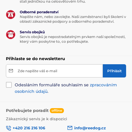
stali jedničkou na celosvětovém trhu.
Odborné poradenství
Napište nám, nebo zavolejte. Naši zaměstnanci byli školeni v
oblasti zákaznické podpory a odborného poradenství.
Servis obojků
Servis obojků je nepostradatelným prvkem naší společnosti,
který vám poskytne to, co potřebujete.
Přihlaste se do newsletteru
Zde napište váš e-mail
Přihlásit
Odesláním formuláře souhlasím se
zpracováním
osobních údajů
.
Potřebujete poradit
offline
Zákaznický servis je k dispozici
+420 216 216 106
info@reedog.cz