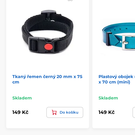
Produkt je zařazen v kategoriích
Příslušenství výcvikové obojky
Náhradní obojky k přijímačům
Příslušenství protištěkací obojky
Náhradní obojky
Příslušenství ohradníky
Náhradní obojky k ohradníkům
Tkaný řemen černý 20 mm x 75
Plastový oboje
cm
x 70 cm (mini)
Skladem
Skladem
149 Kč
149 Kč
Do košíku