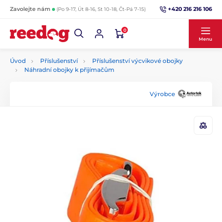
+420 216 216 106
Zavolejte nám
(Po 9-17, Út 8-16, St 10-18, Čt-Pá 7-15)
0
Menu
Úvod
Příslušenství
Příslušenství výcvikové obojky
Náhradní obojky k přijímačům
Výrobce