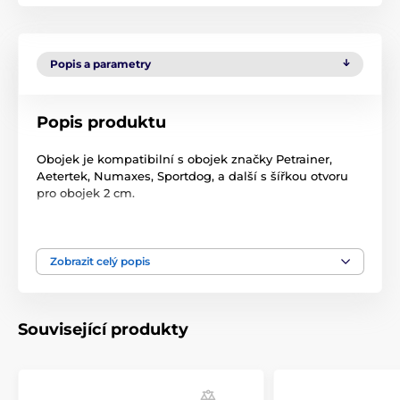
Popis a parametry
Popis produktu
Obojek je kompatibilní s obojek značky Petrainer,
Aetertek, Numaxes, Sportdog, a další s šířkou otvoru
pro obojek 2 cm.
Šířka obojku je 1,9 cm.
Délka obojku je 20 - 45 cm.
Zobrazit celý popis
Barva obojku dle aktuálních skladových zásob
Technické specifikace se mohou změnit bez
Související produkty
výslovného upozornění. Obrázky mají pouze
ilustrativní charakter.