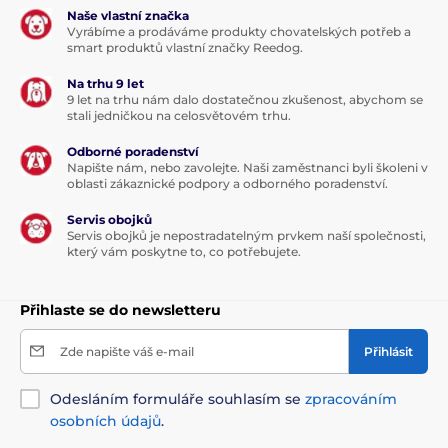
Naše vlastní značka
Vyrábíme a prodáváme produkty chovatelských potřeb a
smart produktů vlastní značky Reedog.
Na trhu 9 let
9 let na trhu nám dalo dostatečnou zkušenost, abychom se
stali jedničkou na celosvětovém trhu.
Odborné poradenství
Napište nám, nebo zavolejte. Naši zaměstnanci byli školeni v
oblasti zákaznické podpory a odborného poradenství.
Servis obojků
Servis obojků je nepostradatelným prvkem naší společnosti,
který vám poskytne to, co potřebujete.
Přihlaste se do newsletteru
Zde napište váš e-mail
Přihlásit
Odesláním formuláře souhlasím se
zpracováním
osobních údajů
.