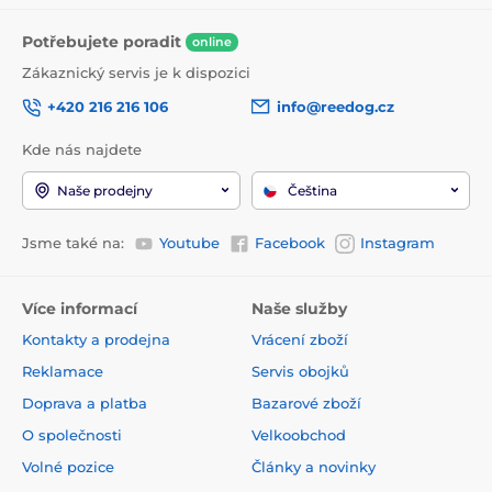
Potřebujete poradit
online
Zákaznický servis je k dispozici
+420 216 216 106
info@reedog.cz
Kde nás najdete
Naše prodejny
Čeština
Jsme také na:
Youtube
Facebook
Instagram
Více informací
Naše služby
Kontakty a prodejna
Vrácení zboží
Reklamace
Servis obojků
Doprava a platba
Bazarové zboží
O společnosti
Velkoobchod
Volné pozice
Články a novinky