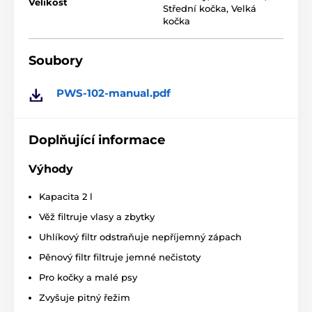
Velikost
Střední kočka
,
Velká
kočka
Soubory
PWS-102-manual.pdf
Doplňující informace
Výhody
Kapacita 2 l
Věž filtruje vlasy a zbytky
Uhlíkový filtr odstraňuje nepříjemný zápach
To nejlepší pro zdraví vašeho mazlíčka
Pěnový filtr filtruje jemné nečistoty
Fontána vody je vybavena nejnovějším lehkým
Pro kočky a malé psy
nízkotlakým čerpadlem, které je velmi tiché, téměř
Zvyšuje pitný řežim
neslyšitelné a nebude vás rušit.
Fontána zajistí