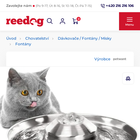
+420 216 216 106
Zavolejte nám
(Po 9-17, Út 8-16, St 10-18, Čt-Pá 7-15)
0
Menu
Úvod
Chovatelství
Dávkovače / Fontány / Misky
Fontány
Výrobce