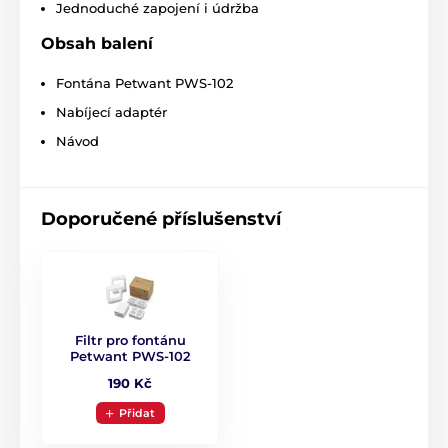
čerstvou okysličenou vodu
po celý den a podporuje
Jednoduché zapojení i údržba
tak pitný režim. Díky pravidelnému pití předchází
onemocněním močových cest a močových kamenů.
Obsah balení
Rozměry
: 24 x 9,5 cm, hmotnost: 1,7 kg
Fontána Petwant PWS-102
Nabíjecí adaptér
Návod
Doporučené příslušenství
Filtr pro fontánu
Petwant PWS-102
190 Kč
Přidat