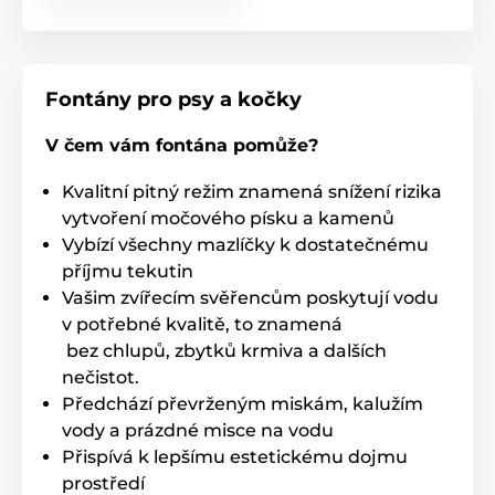
Technické specifikace se mohou změnit bez
výslovného upozornění. Obrázky mají pouze
ilustrativní charakter.
Fontány pro psy a kočky
V čem vám fontána pomůže?
Produkt je zařazen v kategoriích
Kvalitní pitný režim znamená snížení rizika
Fontány
Nerezové
Kočky
vytvoření močového písku a kamenů
Vybízí všechny mazlíčky k dostatečnému
příjmu tekutin
Vašim zvířecím svěřencům poskytují vodu
v potřebné kvalitě, to znamená
bez chlupů, zbytků krmiva a dalších
nečistot.
Předchází převrženým miskám, kalužím
vody a prázdné misce na vodu
Přispívá k lepšímu estetickému dojmu
prostředí