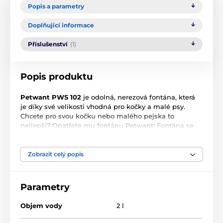
Popis a parametry
Doplňující informace
Příslušenství
(1)
Popis produktu
Petwant PWS 102
je odolná, nerezová fontána, která
je díky své velikosti vhodná pro kočky a malé psy.
Chcete pro svou kočku nebo malého pejska to
nejlepší? Opatřete mu fontánu Petwant! Fontána se
snadno čistí, všechny části kromě čerpadla a filtrů lze
mýt v myčce na nádobí. Pevná fontána pro kočky má
kapacitu 2 litry,
takže váš mazlíček má dostatek vody
Zobrazit celý popis
k pití, i když se o něj nemůžete postarat.
Parametry
Objem vody
2 l